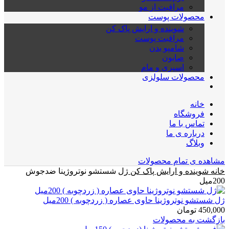
مراقبت از مو
محصولات پوست
شوینده و ارایش پاک کن
مراقبت پوست
شامپو بدن
صابون
اسپری و مام
محصولات سلولزی
خانه
فروشگاه
تماس با ما
درباره ی ما
وبلاگ
مشاهده ی تمام محصولات
خانه
شوینده و ارایش پاک کن
ژل شستشو نوتروژینا ضدجوش
200میل
ژل شستشو نوتروژینا حاوی عصاره ( زردچوبه ) 200میل
450,000
تومان
بازگشت به محصولات