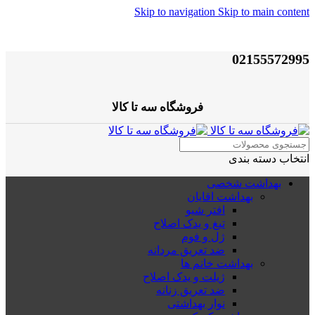
Skip to navigation
Skip to main content
02155572995
فروشگاه سه تا کالا
انتخاب دسته بندی
بهداشت شخصی
بهداشت اقایان
افتر شیو
تیغ و یدک اصلاح
ژل و فوم
ضد تعریق مردانه
بهداشت خانم ها
ژیلت و یدک اصلاح
ضد تعریق زنانه
نوار بهداشتی