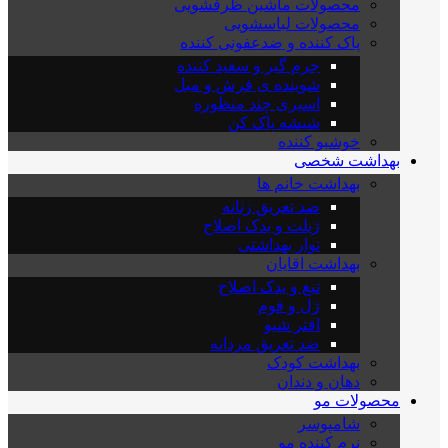
محصولات ماشین ظرفشویی
محصولات لباسشویی
پاک کننده و ضدعفونی کننده
جرم گیر و سفید کننده
شوینده ی فرش و مبل
اسپری چند منظوره
شیشه پاک کن
خوشبو کننده
بهداشت شخصی
بهداشت خانم ها
ضد تعریق زنانه
ژیلت و یدک اصلاح
نوار بهداشتی
بهداشت اقایان
تیغ و یدک اصلاح
ژل و فوم
افتر شیو
ضد تعریق مردانه
بهداشت کودک
دهان و دندان
محصولات مو
شامپوسر
نرم کننده مو