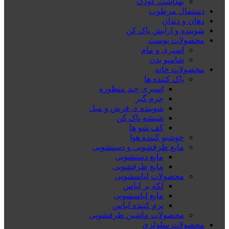
بهداشت کودک
دستمال مرطوب
دهان و دندان
شوینده و ارایش پاک کن
محصولات پوست
اسپری و مام
شامپو بدن
محصولات خانه
پاک کننده ها
اسپری چند منظوره
جرم گیر
شوینده ی فرش و مبل
شیشه پاک کن
کف شو ها
خوشبو کننده هوا
مایع ظرفشویی و دستشویی
مایع دستشویی
مایع ظرفشویی
محصولات لباسشویی
لکه بر لباس
مایع لباسشویی
نرم کننده لباس
محصولات ماشین ظرفشویی
محصولات سلولزی