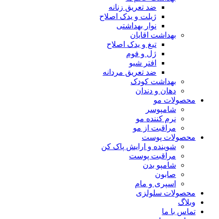
ضد تعریق زنانه
ژیلت و یدک اصلاح
نوار بهداشتی
بهداشت اقایان
تیغ و یدک اصلاح
ژل و فوم
افتر شیو
ضد تعریق مردانه
بهداشت کودک
دهان و دندان
محصولات مو
شامپوسر
نرم کننده مو
مراقبت از مو
محصولات پوست
شوینده و ارایش پاک کن
مراقبت پوست
شامپو بدن
صابون
اسپری و مام
محصولات سلولزی
وبلاگ
تماس با ما