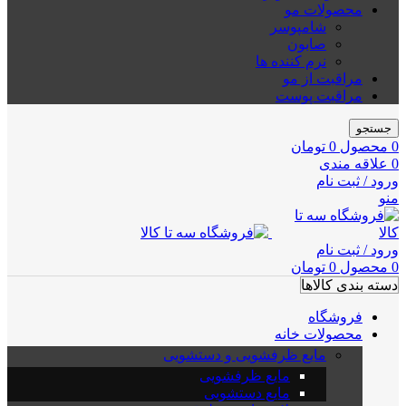
محصولات مو
شامپوسر
صابون
نرم کننده ها
مراقبت از مو
مراقبت پوست
جستجو
0
محصول
0
تومان
0
علاقه مندی
ورود / ثبت نام
منو
ورود / ثبت نام
0
محصول
0
تومان
دسته بندی کالاها
فروشگاه
محصولات خانه
مایع ظرفشویی و دستشویی
مایع ظرفشویی
مایع دستشویی