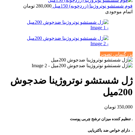
فوم شستشو نوتروژینا (زردچوبه) 150میل
280,000
تومان
اتمام موجودی
بزرگنمایی تصویر
ژل شستشو نوتروژینا ضدجوش
200میل
350,000
تومان
. تنظیم کننده میزان ترشح چربی پوست
. دارای خواص ضد باکتریایی