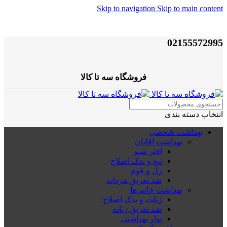
Skip to navigation
Skip to main content
02155572995
فروشگاه سه تا کالا
انتخاب دسته بندی
بهداشت شخصی
بهداشت اقایان
افتر شیو
تیغ و یدک اصلاح
ژل و فوم
ضد تعریق مردانه
بهداشت خانم ها
ژیلت و یدک اصلاح
ضد تعریق زنانه
نوار بهداشتی