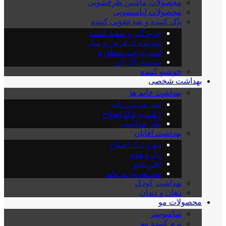
محصولات ماشین ظرفشویی
محصولات لباسشویی
پاک کننده و ضدعفونی کننده
جرم گیر و سفید کننده
شوینده ی فرش و مبل
اسپری چند منظوره
شیشه پاک کن
خوشبو کننده
بهداشت شخصی
بهداشت خانم ها
ضد تعریق زنانه
ژیلت و یدک اصلاح
نوار بهداشتی
بهداشت اقایان
تیغ و یدک اصلاح
ژل و فوم
افتر شیو
ضد تعریق مردانه
بهداشت کودک
دهان و دندان
محصولات مو
شامپوسر
نرم کننده مو