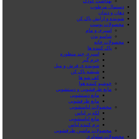
بهداشت کودک
دستمال مرطوب
دهان و دندان
شوینده و ارایش پاک کن
محصولات پوست
اسپری و مام
شامپو بدن
محصولات خانه
پاک کننده ها
اسپری چند منظوره
جرم گیر
شوینده ی فرش و مبل
شیشه پاک کن
کف شو ها
خوشبو کننده هوا
مایع ظرفشویی و دستشویی
مایع دستشویی
مایع ظرفشویی
محصولات لباسشویی
لکه بر لباس
مایع لباسشویی
نرم کننده لباس
محصولات ماشین ظرفشویی
محصولات سلولزی