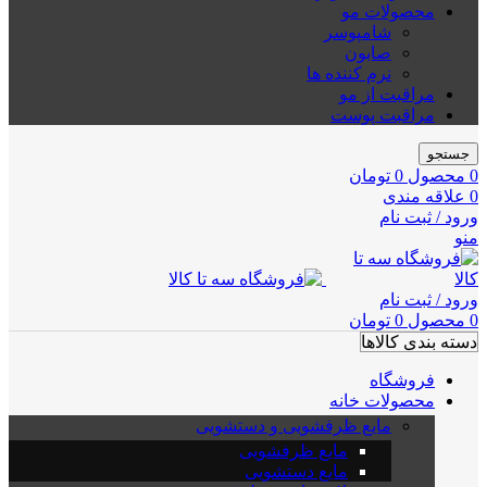
محصولات مو
شامپوسر
صابون
نرم کننده ها
مراقبت از مو
مراقبت پوست
جستجو
0
محصول
0
تومان
0
علاقه مندی
ورود / ثبت نام
منو
ورود / ثبت نام
0
محصول
0
تومان
دسته بندی کالاها
فروشگاه
محصولات خانه
مایع ظرفشویی و دستشویی
مایع ظرفشویی
مایع دستشویی