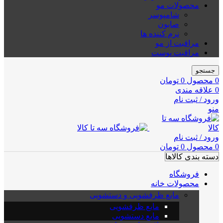
محصولات مو
شامپوسر
صابون
نرم کننده ها
مراقبت از مو
مراقبت پوست
جستجو
0
محصول
0
تومان
0
علاقه مندی
ورود / ثبت نام
منو
ورود / ثبت نام
0
محصول
0
تومان
دسته بندی کالاها
فروشگاه
محصولات خانه
مایع ظرفشویی و دستشویی
مایع ظرفشویی
مایع دستشویی