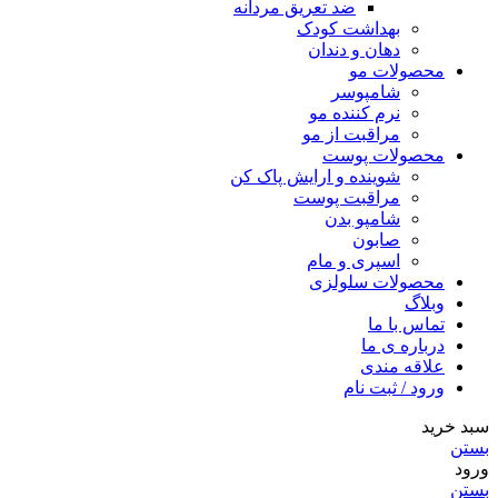
ضد تعریق مردانه
بهداشت کودک
دهان و دندان
محصولات مو
شامپوسر
نرم کننده مو
مراقبت از مو
محصولات پوست
شوینده و ارایش پاک کن
مراقبت پوست
شامپو بدن
صابون
اسپری و مام
محصولات سلولزی
وبلاگ
تماس با ما
درباره ی ما
علاقه مندی
ورود / ثبت نام
سبد خرید
بستن
ورود
بستن