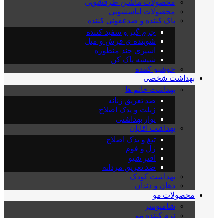
محصولات ماشین ظرفشویی
محصولات لباسشویی
پاک کننده و ضدعفونی کننده
جرم گیر و سفید کننده
شوینده ی فرش و مبل
اسپری چند منظوره
شیشه پاک کن
خوشبو کننده
بهداشت شخصی
بهداشت خانم ها
ضد تعریق زنانه
ژیلت و یدک اصلاح
نوار بهداشتی
بهداشت اقایان
تیغ و یدک اصلاح
ژل و فوم
افتر شیو
ضد تعریق مردانه
بهداشت کودک
دهان و دندان
محصولات مو
شامپوسر
نرم کننده مو