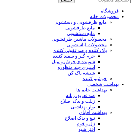
جستجو
فروشگاه
محصولات خانه
مایع ظرفشویی و دستشویی
مایع ظرفشویی
مایع دستشویی
محصولات ماشین ظرفشویی
محصولات لباسشویی
پاک کننده و ضدعفونی کننده
جرم گیر و سفید کننده
شوینده ی فرش و مبل
اسپری چند منظوره
شیشه پاک کن
خوشبو کننده
بهداشت شخصی
بهداشت خانم ها
ضد تعریق زنانه
ژیلت و یدک اصلاح
نوار بهداشتی
بهداشت اقایان
تیغ و یدک اصلاح
ژل و فوم
افتر شیو