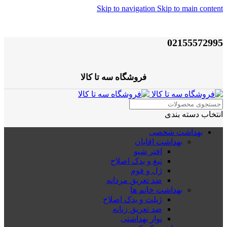
Skip to navigation
Skip to main content
02155572995
فروشگاه سه تا کالا
انتخاب دسته بندی
بهداشت شخصی
بهداشت اقایان
افتر شیو
تیغ و یدک اصلاح
ژل و فوم
ضد تعریق مردانه
بهداشت خانم ها
ژیلت و یدک اصلاح
ضد تعریق زنانه
نوار بهداشتی