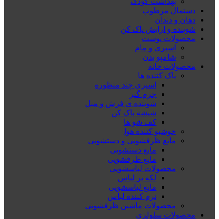
بهداشت کودک
دستمال مرطوب
دهان و دندان
شوینده و ارایش پاک کن
محصولات پوست
اسپری و مام
شامپو بدن
محصولات خانه
پاک کننده ها
اسپری چند منظوره
جرم گیر
شوینده ی فرش و مبل
شیشه پاک کن
کف شو ها
خوشبو کننده هوا
مایع ظرفشویی و دستشویی
مایع دستشویی
مایع ظرفشویی
محصولات لباسشویی
لکه بر لباس
مایع لباسشویی
نرم کننده لباس
محصولات ماشین ظرفشویی
محصولات سلولزی