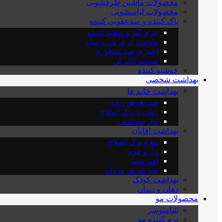
محصولات ماشین ظرفشویی
محصولات لباسشویی
پاک کننده و ضدعفونی کننده
جرم گیر و سفید کننده
شوینده ی فرش و مبل
اسپری چند منظوره
شیشه پاک کن
خوشبو کننده
بهداشت شخصی
بهداشت خانم ها
ضد تعریق زنانه
ژیلت و یدک اصلاح
نوار بهداشتی
بهداشت اقایان
تیغ و یدک اصلاح
ژل و فوم
افتر شیو
ضد تعریق مردانه
بهداشت کودک
دهان و دندان
محصولات مو
شامپوسر
نرم کننده مو