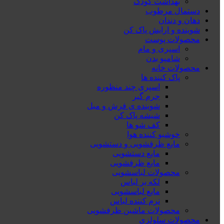
بهداشت کودک
دستمال مرطوب
دهان و دندان
شوینده و ارایش پاک کن
محصولات پوست
اسپری و مام
شامپو بدن
محصولات خانه
پاک کننده ها
اسپری چند منظوره
جرم گیر
شوینده ی فرش و مبل
شیشه پاک کن
کف شو ها
خوشبو کننده هوا
مایع ظرفشویی و دستشویی
مایع دستشویی
مایع ظرفشویی
محصولات لباسشویی
لکه بر لباس
مایع لباسشویی
نرم کننده لباس
محصولات ماشین ظرفشویی
محصولات سلولزی