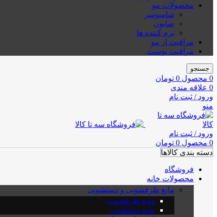
محصولات مو
شامپوسر
صابون
نرم کننده ها
مراقبت از مو
مراقبت پوست
جستجو
0
محصول
0
تومان
0
علاقه مندی
ورود / ثبت نام
منو
ورود / ثبت نام
0
محصول
0
تومان
دسته بندی کالاها
فروشگاه
محصولات خانه
مایع ظرفشویی و دستشویی
مایع ظرفشویی
مایع دستشویی