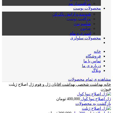
مراقبت از مو
محصولات پوست
شوینده و ارایش پاک کن
مراقبت پوست
شامپو بدن
صابون
اسپری و مام
محصولات سلولزی
خانه
فروشگاه
تماس با ما
درباره ی ما
وبلاگ
مشاهده ی تمام محصولات
خانه
بهداشت شخصی
بهداشت اقایان
ژل و فوم
ژل اصلاح ژیلت
فیوژن
ژل اصلاح نیوا کول
400,000
تومان
بازگشت به محصولات