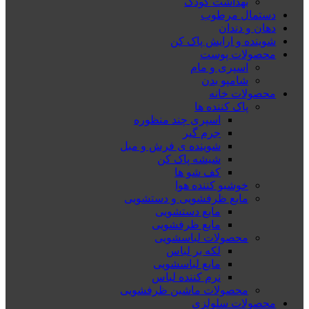
بهداشت کودک
دستمال مرطوب
دهان و دندان
شوینده و ارایش پاک کن
محصولات پوست
اسپری و مام
شامپو بدن
محصولات خانه
پاک کننده ها
اسپری چند منظوره
جرم گیر
شوینده ی فرش و مبل
شیشه پاک کن
کف شو ها
خوشبو کننده هوا
مایع ظرفشویی و دستشویی
مایع دستشویی
مایع ظرفشویی
محصولات لباسشویی
لکه بر لباس
مایع لباسشویی
نرم کننده لباس
محصولات ماشین ظرفشویی
محصولات سلولزی