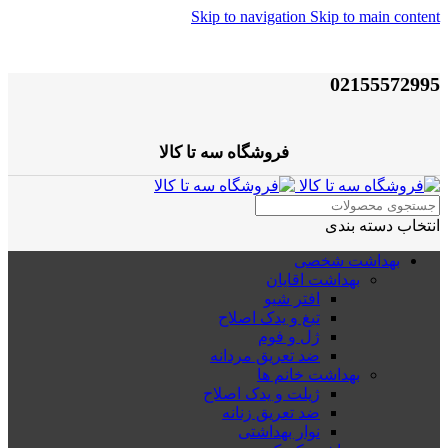
Skip to navigation
Skip to main content
02155572995
فروشگاه سه تا کالا
انتخاب دسته بندی
بهداشت شخصی
بهداشت اقایان
افتر شیو
تیغ و یدک اصلاح
ژل و فوم
ضد تعریق مردانه
بهداشت خانم ها
ژیلت و یدک اصلاح
ضد تعریق زنانه
نوار بهداشتی