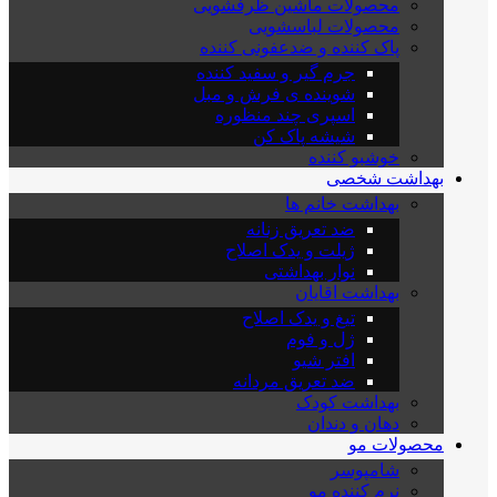
محصولات ماشین ظرفشویی
محصولات لباسشویی
پاک کننده و ضدعفونی کننده
جرم گیر و سفید کننده
شوینده ی فرش و مبل
اسپری چند منظوره
شیشه پاک کن
خوشبو کننده
بهداشت شخصی
بهداشت خانم ها
ضد تعریق زنانه
ژیلت و یدک اصلاح
نوار بهداشتی
بهداشت اقایان
تیغ و یدک اصلاح
ژل و فوم
افتر شیو
ضد تعریق مردانه
بهداشت کودک
دهان و دندان
محصولات مو
شامپوسر
نرم کننده مو