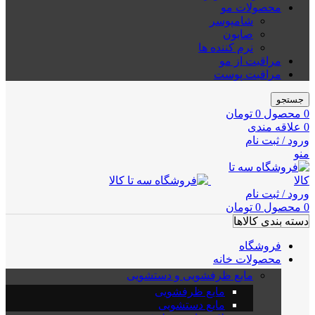
محصولات مو
شامپوسر
صابون
نرم کننده ها
مراقبت از مو
مراقبت پوست
جستجو
0
محصول
0
تومان
0
علاقه مندی
ورود / ثبت نام
منو
ورود / ثبت نام
0
محصول
0
تومان
دسته بندی کالاها
فروشگاه
محصولات خانه
مایع ظرفشویی و دستشویی
مایع ظرفشویی
مایع دستشویی