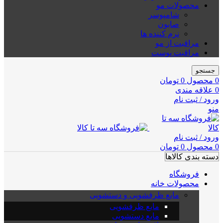
محصولات مو
شامپوسر
صابون
نرم کننده ها
مراقبت از مو
مراقبت پوست
جستجو
0
محصول
0
تومان
0
علاقه مندی
ورود / ثبت نام
منو
ورود / ثبت نام
0
محصول
0
تومان
دسته بندی کالاها
فروشگاه
محصولات خانه
مایع ظرفشویی و دستشویی
مایع ظرفشویی
مایع دستشویی