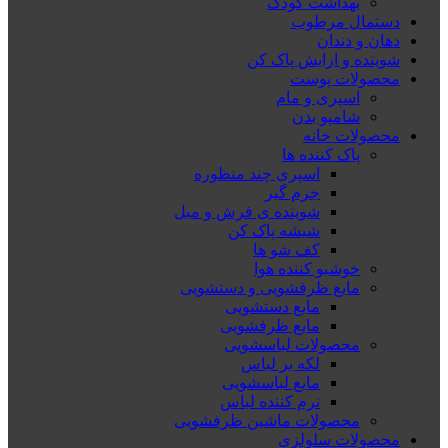
بهداشت کودک
دستمال مرطوب
دهان و دندان
شوینده و ارایش پاک کن
محصولات پوست
اسپری و مام
شامپو بدن
محصولات خانه
پاک کننده ها
اسپری چند منظوره
جرم گیر
شوینده ی فرش و مبل
شیشه پاک کن
کف شو ها
خوشبو کننده هوا
مایع ظرفشویی و دستشویی
مایع دستشویی
مایع ظرفشویی
محصولات لباسشویی
لکه بر لباس
مایع لباسشویی
نرم کننده لباس
محصولات ماشین ظرفشویی
محصولات سلولزی