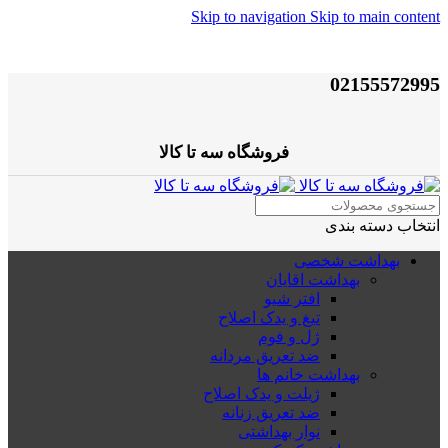
Skip to navigation
Skip to main content
02155572995
فروشگاه سه تا کالا
انتخاب دسته بندی
بهداشت شخصی
بهداشت اقایان
افتر شیو
تیغ و یدک اصلاح
ژل و فوم
ضد تعریق مردانه
بهداشت خانم ها
ژیلت و یدک اصلاح
ضد تعریق زنانه
نوار بهداشتی