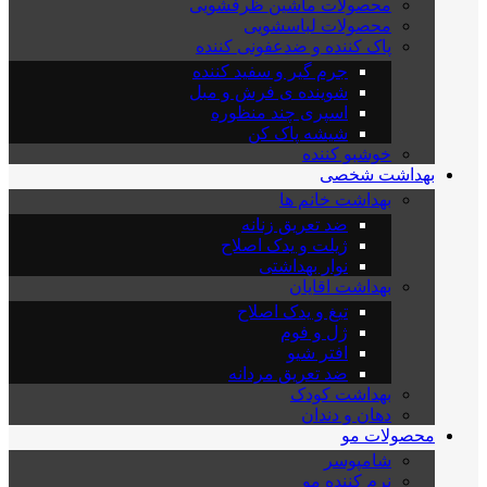
محصولات ماشین ظرفشویی
محصولات لباسشویی
پاک کننده و ضدعفونی کننده
جرم گیر و سفید کننده
شوینده ی فرش و مبل
اسپری چند منظوره
شیشه پاک کن
خوشبو کننده
بهداشت شخصی
بهداشت خانم ها
ضد تعریق زنانه
ژیلت و یدک اصلاح
نوار بهداشتی
بهداشت اقایان
تیغ و یدک اصلاح
ژل و فوم
افتر شیو
ضد تعریق مردانه
بهداشت کودک
دهان و دندان
محصولات مو
شامپوسر
نرم کننده مو