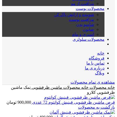
مراقبت از مو
محصولات پوست
شوینده و ارایش پاک کن
مراقبت پوست
شامپو بدن
صابون
اسپری و مام
محصولات سلولزی
خانه
فروشگاه
تماس با ما
درباره ی ما
وبلاگ
مشاهده ی تمام محصولات
خانه
محصولات خانه
محصولات ماشین ظرفشویی
نمک ماشین
ظرفشویی کلارو
قرص ماشین ظرفشویی فینیش کوانتوم 72 عددی
900,000
تومان
بازگشت به محصولات