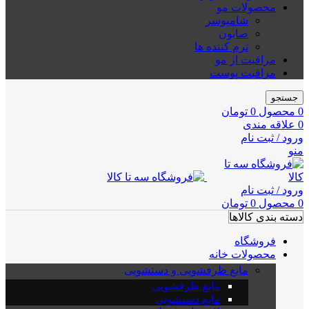
محصولات مو
شامپوسر
صابون
نرم کننده ها
مراقبت از مو
مراقبت پوست
جستجو
0
محصول
0
تومان
0
علاقه مندی
ورود / ثبت نام
منو
ورود / ثبت نام
0
محصول
0
تومان
دسته بندی کالاها
فروشگاه
محصولات خانه
مایع ظرفشویی و دستشویی
مایع ظرفشویی
مایع دستشویی