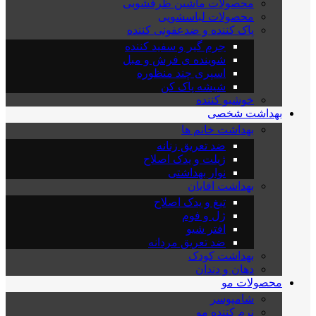
محصولات ماشین ظرفشویی
محصولات لباسشویی
پاک کننده و ضدعفونی کننده
جرم گیر و سفید کننده
شوینده ی فرش و مبل
اسپری چند منظوره
شیشه پاک کن
خوشبو کننده
بهداشت شخصی
بهداشت خانم ها
ضد تعریق زنانه
ژیلت و یدک اصلاح
نوار بهداشتی
بهداشت اقایان
تیغ و یدک اصلاح
ژل و فوم
افتر شیو
ضد تعریق مردانه
بهداشت کودک
دهان و دندان
محصولات مو
شامپوسر
نرم کننده مو