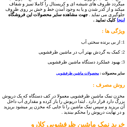
میگردد ظروف های شیشه ای و کریستال را کاملا تمیز و شفاف
میکند و از کدر شدن و یا به وجود آمدن خط و خش بر روی ظروف
جلوگیری می نماید .
جهت مشاهده سایر محصولات این فروشگاه
اینجا
کلیک نمایید .
ویژگی ها :
1: از بی برنده سختی آب
2: کمک به گردش بهتر آب در ماشین ظرفشویی
3: بهبود عملکرد دستگاه ماشین ظرفشویی
سایر محصولات :
محصولات ماشین ظرفشویی
روش مصرف :
مخزن نمک ماشین ظرفشویی معمولا در کف دستگاه که یک درپوش
بزرگ دارد قرار دارد . ابتدا درپوش را باز کرده و مقداری آب داخل
آن بریزید و سپس نمک ماشین را تا جایی که مخزن پر میشود بریزید
و در نهایت درپوش را محکم ببندید .
خرید
نمک ماشین ظرفشویی کلارو