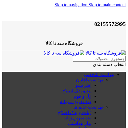
Skip to navigation
Skip to main content
02155572995
فروشگاه سه تا کالا
انتخاب دسته بندی
بهداشت شخصی
بهداشت اقایان
افتر شیو
تیغ و یدک اصلاح
ژل و فوم
ضد تعریق مردانه
بهداشت خانم ها
ژیلت و یدک اصلاح
ضد تعریق زنانه
نوار بهداشتی