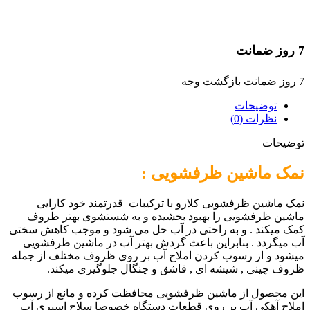
7 روز ضمانت
7 روز ضمانت بازگشت وجه
توضیحات
نظرات (0)
توضیحات
نمک ماشین ظرفشویی :
نمک ماشین ظرفشویی کلارو با ترکیبات قدرتمند خود کارایی
ماشین ظرفشویی را بهبود بخشیده و به شستشوی بهتر ظروف
کمک میکند . و به راحتی در آب حل می شود و موجب کاهش سختی
آب میگردد . بنابراین باعث گردش بهتر آب در ماشین ظرفشویی
میشود و از رسوب کردن املاح آب بر روی ظروف مختلف از جمله
ظروف چینی , شیشه ای , قاشق و چنگال جلوگیری میکند.
این محصول از ماشین ظرفشویی محافظت کرده و مانع از رسوب
املاح آهکی آب بر روی قطعات دستگاه خصوصا سلاح اسپری آب