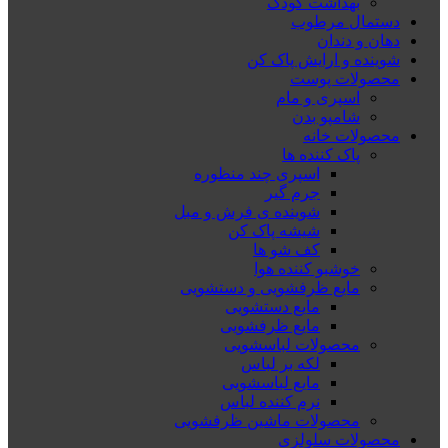
بهداشت کودک
دستمال مرطوب
دهان و دندان
شوینده و ارایش پاک کن
محصولات پوست
اسپری و مام
شامپو بدن
محصولات خانه
پاک کننده ها
اسپری چند منظوره
جرم گیر
شوینده ی فرش و مبل
شیشه پاک کن
کف شو ها
خوشبو کننده هوا
مایع ظرفشویی و دستشویی
مایع دستشویی
مایع ظرفشویی
محصولات لباسشویی
لکه بر لباس
مایع لباسشویی
نرم کننده لباس
محصولات ماشین ظرفشویی
محصولات سلولزی