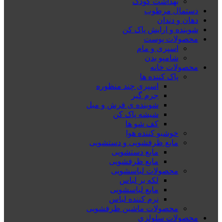
بهداشت کودک
دستمال مرطوب
دهان و دندان
شوینده و ارایش پاک کن
محصولات پوست
اسپری و مام
شامپو بدن
محصولات خانه
پاک کننده ها
اسپری چند منظوره
جرم گیر
شوینده ی فرش و مبل
شیشه پاک کن
کف شو ها
خوشبو کننده هوا
مایع ظرفشویی و دستشویی
مایع دستشویی
مایع ظرفشویی
محصولات لباسشویی
لکه بر لباس
مایع لباسشویی
نرم کننده لباس
محصولات ماشین ظرفشویی
محصولات سلولزی