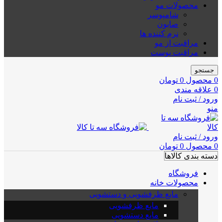
محصولات مو
شامپوسر
صابون
نرم کننده ها
مراقبت از مو
مراقبت پوست
جستجو
0
محصول
0
تومان
0
علاقه مندی
ورود / ثبت نام
منو
ورود / ثبت نام
0
محصول
0
تومان
دسته بندی کالاها
فروشگاه
محصولات خانه
مایع ظرفشویی و دستشویی
مایع ظرفشویی
مایع دستشویی