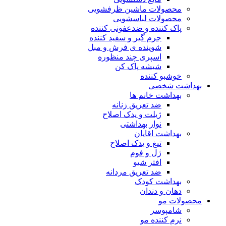
محصولات ماشین ظرفشویی
محصولات لباسشویی
پاک کننده و ضدعفونی کننده
جرم گیر و سفید کننده
شوینده ی فرش و مبل
اسپری چند منظوره
شیشه پاک کن
خوشبو کننده
بهداشت شخصی
بهداشت خانم ها
ضد تعریق زنانه
ژیلت و یدک اصلاح
نوار بهداشتی
بهداشت اقایان
تیغ و یدک اصلاح
ژل و فوم
افتر شیو
ضد تعریق مردانه
بهداشت کودک
دهان و دندان
محصولات مو
شامپوسر
نرم کننده مو