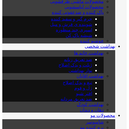
محصولات ماشین ظرفشویی
محصولات لباسشویی
پاک کننده و ضدعفونی کننده
جرم گیر و سفید کننده
شوینده ی فرش و مبل
اسپری چند منظوره
شیشه پاک کن
خوشبو کننده
بهداشت شخصی
بهداشت خانم ها
ضد تعریق زنانه
ژیلت و یدک اصلاح
نوار بهداشتی
بهداشت اقایان
تیغ و یدک اصلاح
ژل و فوم
افتر شیو
ضد تعریق مردانه
بهداشت کودک
دهان و دندان
محصولات مو
شامپوسر
نرم کننده مو