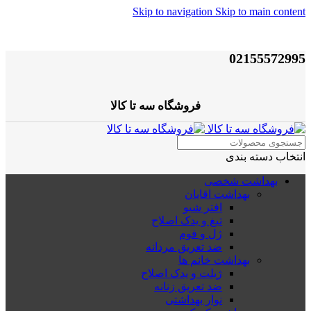
Skip to navigation
Skip to main content
02155572995
فروشگاه سه تا کالا
انتخاب دسته بندی
بهداشت شخصی
بهداشت اقایان
افتر شیو
تیغ و یدک اصلاح
ژل و فوم
ضد تعریق مردانه
بهداشت خانم ها
ژیلت و یدک اصلاح
ضد تعریق زنانه
نوار بهداشتی