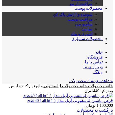
مراقبت از مو
محصولات پوست
شوینده و ارایش پاک کن
مراقبت پوست
شامپو بدن
صابون
اسپری و مام
محصولات سلولزی
خانه
فروشگاه
تماس با ما
درباره ی ما
وبلاگ
مشاهده ی تمام محصولات
خانه
محصولات خانه
محصولات لباسشویی
مایع نرم کننده لباس
یوموش 1440میل
قرص ماشین لباسشویی آریل مدل ( all in 1 ) 40عدی
1,100,000
تومان
بازگشت به محصولات