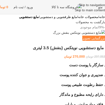
Skip to navigation
منو
ورود / ثبت نام
0
توما
Skip to main content
خانه
محصولات خانه
مایع ظرفشویی و دستشویی
مایع دستشویی
بازگشت به محصولات
-9%
اتمام موجودی
بزرگنمایی تصویر
مایع دستشویی نویتکس (بنفش) 3.5 لیتری
270,000
تومان
297,053
تومان
. سازگار با پوست دست
. ضدپیری و جوان کننده پوست
. حفظ رطوبت طبیعی پوست
. دارای رایحه مطبوع و ماندگار
. فاقد مواد صابونی و پارابن