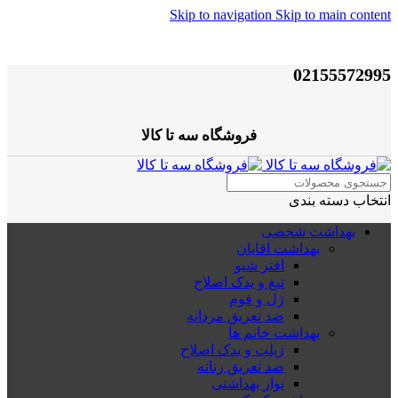
Skip to navigation
Skip to main content
02155572995
فروشگاه سه تا کالا
انتخاب دسته بندی
بهداشت شخصی
بهداشت اقایان
افتر شیو
تیغ و یدک اصلاح
ژل و فوم
ضد تعریق مردانه
بهداشت خانم ها
ژیلت و یدک اصلاح
ضد تعریق زنانه
نوار بهداشتی