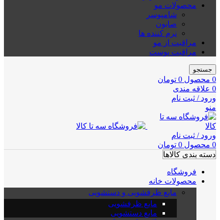
محصولات مو
شامپوسر
صابون
نرم کننده ها
مراقبت از مو
مراقبت پوست
جستجو
0
محصول
0
تومان
0
علاقه مندی
ورود / ثبت نام
منو
ورود / ثبت نام
0
محصول
0
تومان
دسته بندی کالاها
فروشگاه
محصولات خانه
مایع ظرفشویی و دستشویی
مایع ظرفشویی
مایع دستشویی