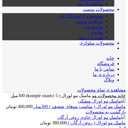
مراقبت از مو
محصولات پوست
شوینده و ارایش پاک کن
مراقبت پوست
شامپو بدن
صابون
اسپری و مام
محصولات سلولزی
خانه
فروشگاه
تماس با ما
درباره ی ما
وبلاگ
مشاهده ی تمام محصولات
خانه
محصولات مو
ماسک مو لورال ( komple onarici 5) 300میل
ماسک مو لورال ( مناسب موهای ضعیف ) 300میل
400,000
تومان
بازگشت به محصولات
ماسک مو لورال ( روغن آرگان )
380,000
تومان