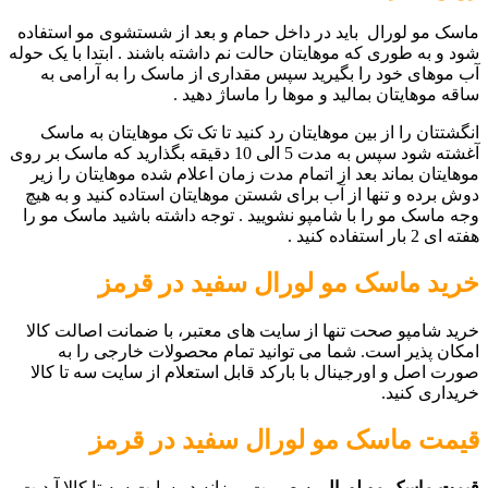
ماسک مو لورال باید در داخل حمام و بعد از شستشوی مو استفاده
شود و به طوری که موهایتان حالت نم داشته باشند . ابتدا با یک حوله
آب موهای خود را بگیرید سپس مقداری از ماسک را به آرامی به
ساقه موهایتان بمالید و موها را ماساژ دهید .
انگشتتان را از بین موهایتان رد کنید تا تک تک موهایتان به ماسک
آغشته شود سپس به مدت 5 الی 10 دقیقه بگذارید که ماسک بر روی
موهایتان بماند بعد از اتمام مدت زمان اعلام شده موهایتان را زیر
دوش برده و تنها از آب برای شستن موهایتان استاده کنید و به هیچ
وجه ماسک مو را با شامپو نشویید . توجه داشته باشید ماسک مو را
هفته ای 2 بار استفاده کنید .
خرید ماسک مو لورال سفید در قرمز
خرید شامپو صحت تنها از سایت های معتبر، با ضمانت اصالت کالا
امکان پذیر است. شما می توانید تمام محصولات خارجی را به
صورت اصل و اورجینال با بارکد قابل استعلام از سایت سه تا کالا
خریداری کنید.
قیمت ماسک مو لورال سفید در قرمز
قیمت ماسک مو لورال
به صورت روزانه در سایت سه تا کالا آپدیت