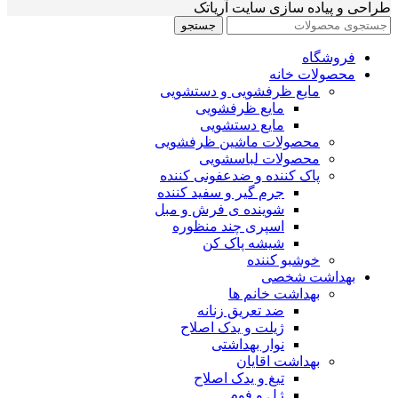
طراحی و پیاده سازی سایت آریاتک
جستجو
فروشگاه
محصولات خانه
مایع ظرفشویی و دستشویی
مایع ظرفشویی
مایع دستشویی
محصولات ماشین ظرفشویی
محصولات لباسشویی
پاک کننده و ضدعفونی کننده
جرم گیر و سفید کننده
شوینده ی فرش و مبل
اسپری چند منظوره
شیشه پاک کن
خوشبو کننده
بهداشت شخصی
بهداشت خانم ها
ضد تعریق زنانه
ژیلت و یدک اصلاح
نوار بهداشتی
بهداشت اقایان
تیغ و یدک اصلاح
ژل و فوم