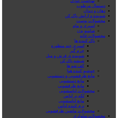
بهداشت کودک
دستمال مرطوب
دهان و دندان
شوینده و ارایش پاک کن
محصولات پوست
اسپری و مام
شامپو بدن
محصولات خانه
پاک کننده ها
اسپری چند منظوره
جرم گیر
شوینده ی فرش و مبل
شیشه پاک کن
کف شو ها
خوشبو کننده هوا
مایع ظرفشویی و دستشویی
مایع دستشویی
مایع ظرفشویی
محصولات لباسشویی
لکه بر لباس
مایع لباسشویی
نرم کننده لباس
محصولات ماشین ظرفشویی
محصولات سلولزی