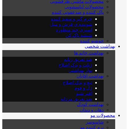
محصولات ماشین ظرفشویی
محصولات لباسشویی
پاک کننده و ضدعفونی کننده
جرم گیر و سفید کننده
شوینده ی فرش و مبل
اسپری چند منظوره
شیشه پاک کن
خوشبو کننده
بهداشت شخصی
بهداشت خانم ها
ضد تعریق زنانه
ژیلت و یدک اصلاح
نوار بهداشتی
بهداشت اقایان
تیغ و یدک اصلاح
ژل و فوم
افتر شیو
ضد تعریق مردانه
بهداشت کودک
دهان و دندان
محصولات مو
شامپوسر
نرم کننده مو