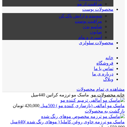
مراقبت از مو
محصولات پوست
شوینده و ارایش پاک کن
مراقبت پوست
شامپو بدن
صابون
اسپری و مام
محصولات سلولزی
خانه
فروشگاه
تماس با ما
درباره ی ما
وبلاگ
مشاهده ی تمام محصولات
خانه
محصولات مو
ماسک مو ترزمه کراتین 440میل
ماسک مو آمالفی (بازسازی کننده مو ) 500میل
420,000
تومان
بازگشت به محصولات
ماسک مو ترزمه حاوی روغن کاملیا ( موهای رنگ شده )440میل