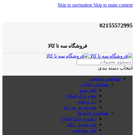
Skip to navigation
Skip to main content
02155572995
فروشگاه سه تا کالا
انتخاب دسته بندی
بهداشت شخصی
بهداشت اقایان
افتر شیو
تیغ و یدک اصلاح
ژل و فوم
ضد تعریق مردانه
بهداشت خانم ها
ژیلت و یدک اصلاح
ضد تعریق زنانه
نوار بهداشتی