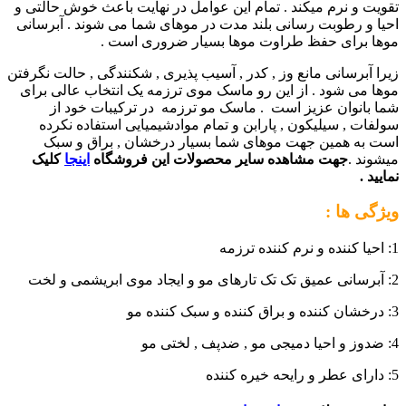
تقویت و نرم میکند . تمام این عوامل در نهایت باعث خوش حالتی و
احیا و رطوبت رسانی بلند مدت در موهای شما می شوند . آبرسانی
موها برای حفظ طراوت موها بسیار ضروری است .
زیرا آبرسانی مانع وز , کدر , آسیب پذیری , شکنندگی , حالت نگرفتن
موها می شود . از این رو ماسک موی ترزمه یک انتخاب عالی برای
شما بانوان عزیز است . ماسک مو ترزمه در ترکیبات خود از
سولفات , سیلیکون , پارابن و تمام موادشیمیایی استفاده نکرده
است به همین جهت موهای شما بسیار درخشان , براق و سبک
میشوند .
جهت مشاهده سایر محصولات این فروشگاه
اینجا
کلیک
نمایید .
ویژگی ها :
1: احیا کننده و نرم کننده ترزمه
2: آبرسانی عمیق تک تک تارهای مو و ایجاد موی ابریشمی و لخت
3: درخشان کننده و براق کننده و سبک کننده مو
4: ضدوز و احیا دمیجی مو , ضدپف , لختی مو
5: دارای عطر و رایحه خیره کننده