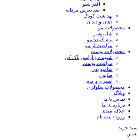
افتر شیو
ضد تعریق مردانه
بهداشت کودک
دهان و دندان
محصولات مو
شامپوسر
نرم کننده مو
مراقبت از مو
محصولات پوست
شوینده و ارایش پاک کن
مراقبت پوست
شامپو بدن
صابون
اسپری و مام
محصولات سلولزی
وبلاگ
تماس با ما
درباره ی ما
علاقه مندی
ورود / ثبت نام
سبد خرید
بستن
ورود