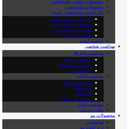
محصولات ماشین ظرفشویی
محصولات لباسشویی
پاک کننده و ضدعفونی کننده
جرم گیر و سفید کننده
شوینده ی فرش و مبل
اسپری چند منظوره
شیشه پاک کن
خوشبو کننده
بهداشت شخصی
بهداشت خانم ها
ضد تعریق زنانه
ژیلت و یدک اصلاح
نوار بهداشتی
بهداشت اقایان
تیغ و یدک اصلاح
ژل و فوم
افتر شیو
ضد تعریق مردانه
بهداشت کودک
دهان و دندان
محصولات مو
شامپوسر
نرم کننده مو