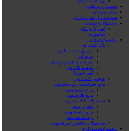
بهداشت کودک
دستمال مرطوب
دهان و دندان
شوینده و ارایش پاک کن
محصولات پوست
اسپری و مام
شامپو بدن
محصولات خانه
پاک کننده ها
اسپری چند منظوره
جرم گیر
شوینده ی فرش و مبل
شیشه پاک کن
کف شو ها
خوشبو کننده هوا
مایع ظرفشویی و دستشویی
مایع دستشویی
مایع ظرفشویی
محصولات لباسشویی
لکه بر لباس
مایع لباسشویی
نرم کننده لباس
محصولات ماشین ظرفشویی
محصولات سلولزی