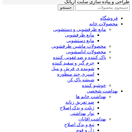
طراحی و پیاده سازی سایت آریاتک
جستجو
فروشگاه
محصولات خانه
مایع ظرفشویی و دستشویی
مایع ظرفشویی
مایع دستشویی
محصولات ماشین ظرفشویی
محصولات لباسشویی
پاک کننده و ضدعفونی کننده
جرم گیر و سفید کننده
شوینده ی فرش و مبل
اسپری چند منظوره
شیشه پاک کن
خوشبو کننده
بهداشت شخصی
بهداشت خانم ها
ضد تعریق زنانه
ژیلت و یدک اصلاح
نوار بهداشتی
بهداشت اقایان
تیغ و یدک اصلاح
ژل و فوم