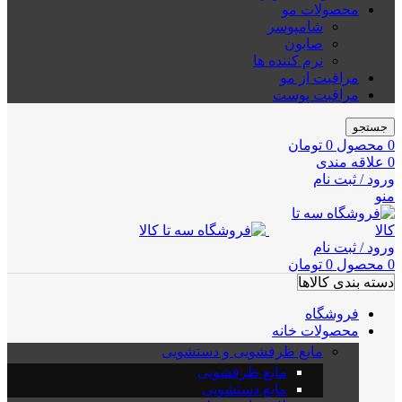
محصولات مو
شامپوسر
صابون
نرم کننده ها
مراقبت از مو
مراقبت پوست
جستجو
0
محصول
0
تومان
0
علاقه مندی
ورود / ثبت نام
منو
ورود / ثبت نام
0
محصول
0
تومان
دسته بندی کالاها
فروشگاه
محصولات خانه
مایع ظرفشویی و دستشویی
مایع ظرفشویی
مایع دستشویی