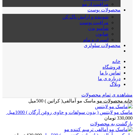
مراقبت از مو
محصولات پوست
شوینده و ارایش پاک کن
مراقبت پوست
شامپو بدن
صابون
اسپری و مام
محصولات سلولزی
خانه
فروشگاه
تماس با ما
درباره ی ما
وبلاگ
مشاهده ی تمام محصولات
خانه
محصولات مو
ماسک مو آمالفی( کراتین ) 500میل
ماسک مو لایتنس ( بدون سولفات و حاوی روغن آرگان ) 1000میل
330,000
تومان
بازگشت به محصولات