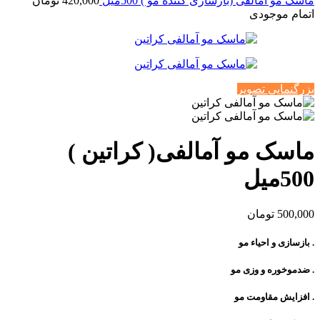
ماسک مو آمالفی (بازسازی کننده مو ) 500میل
420,000
تومان
اتمام موجودی
بزرگنمایی تصویر
ماسک مو آمالفی( کراتین )
500میل
500,000
تومان
. بازسازی و احیاء مو
. ضدموخوره و وزی مو
. افزایش مقاومت مو