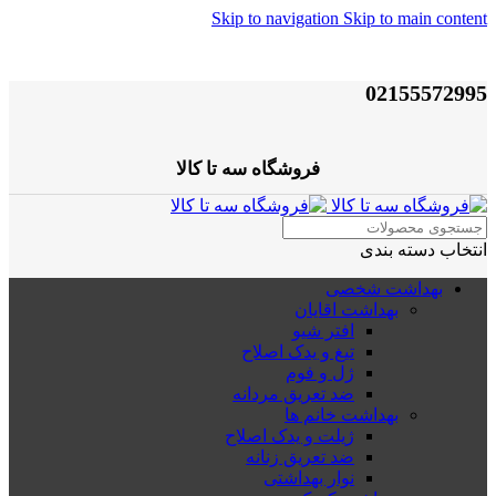
Skip to navigation
Skip to main content
02155572995
فروشگاه سه تا کالا
انتخاب دسته بندی
بهداشت شخصی
بهداشت اقایان
افتر شیو
تیغ و یدک اصلاح
ژل و فوم
ضد تعریق مردانه
بهداشت خانم ها
ژیلت و یدک اصلاح
ضد تعریق زنانه
نوار بهداشتی