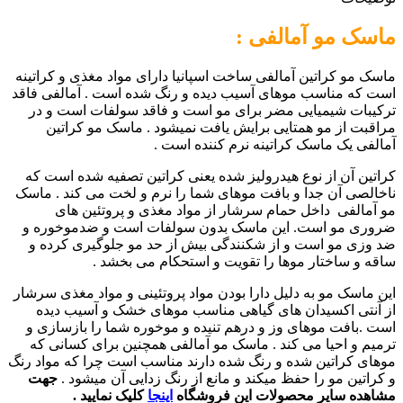
ماسک مو آمالفی :
ماسک مو کراتین آمالفی ساخت اسپانیا دارای مواد مغذی و کراتینه
است که مناسب موهای آسیب دیده و رنگ شده است . آمالفی فاقد
ترکیبات شیمیایی مضر برای مو است و فاقد سولفات است و در
مراقبت از مو همتایی برایش یافت نمیشود . ماسک مو کراتین
آمالفی یک ماسک کراتینه نرم کننده است .
کراتین آن از نوع هیدرولیز شده یعنی کراتین تصفیه شده است که
ناخالصی آن جدا و بافت موهای شما را نرم و لخت می کند . ماسک
مو آمالفی داخل حمام سرشار از مواد مغذی و پروتئین های
ضروری مو است. این ماسک بدون سولفات است و ضدموخوره و
ضد وزی مو است و از شکنندگی بیش از حد مو جلوگیری کرده و
ساقه و ساختار موها را تقویت و استحکام می بخشد .
این ماسک مو به دلیل دارا بودن مواد پروتئینی و مواد مغذی سرشار
از آنتی اکسیدان های گیاهی مناسب موهای خشک و آسیب دیده
است .بافت موهای وز و درهم تنیده و موخوره شما را بازسازی و
ترمیم و احیا می کند . ماسک مو آمالفی همچنین برای کسانی که
موهای کراتین شده و رنگ شده دارند مناسب است چرا که مواد رنگ
و کراتین مو را حفظ میکند و مانع از رنگ زدایی آن میشود .
جهت
مشاهده سایر محصولات این فروشگاه
اینجا
کلیک نمایید .