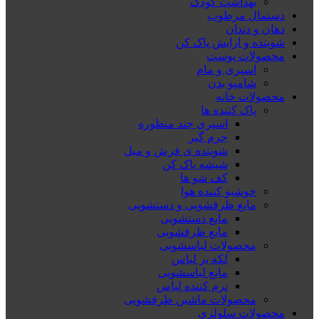
بهداشت کودک
دستمال مرطوب
دهان و دندان
شوینده و ارایش پاک کن
محصولات پوست
اسپری و مام
شامپو بدن
محصولات خانه
پاک کننده ها
اسپری چند منظوره
جرم گیر
شوینده ی فرش و مبل
شیشه پاک کن
کف شو ها
خوشبو کننده هوا
مایع ظرفشویی و دستشویی
مایع دستشویی
مایع ظرفشویی
محصولات لباسشویی
لکه بر لباس
مایع لباسشویی
نرم کننده لباس
محصولات ماشین ظرفشویی
محصولات سلولزی