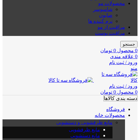
محصولات مو
شامپوسر
صابون
نرم کننده ها
مراقبت از مو
مراقبت پوست
جستجو
0
محصول
0
تومان
0
علاقه مندی
ورود / ثبت نام
منو
ورود / ثبت نام
0
محصول
0
تومان
دسته بندی کالاها
فروشگاه
محصولات خانه
مایع ظرفشویی و دستشویی
مایع ظرفشویی
مایع دستشویی