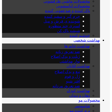
محصولات ماشین ظرفشویی
محصولات لباسشویی
پاک کننده و ضدعفونی کننده
جرم گیر و سفید کننده
شوینده ی فرش و مبل
اسپری چند منظوره
شیشه پاک کن
خوشبو کننده
بهداشت شخصی
بهداشت خانم ها
ضد تعریق زنانه
ژیلت و یدک اصلاح
نوار بهداشتی
بهداشت اقایان
تیغ و یدک اصلاح
ژل و فوم
افتر شیو
ضد تعریق مردانه
بهداشت کودک
دهان و دندان
محصولات مو
شامپوسر
نرم کننده مو