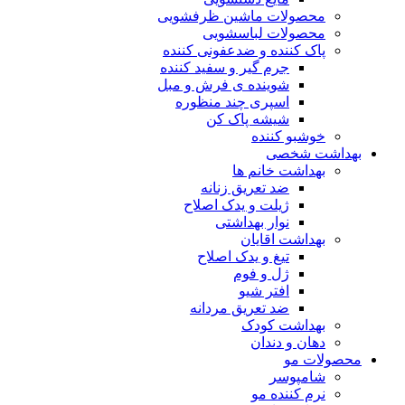
محصولات ماشین ظرفشویی
محصولات لباسشویی
پاک کننده و ضدعفونی کننده
جرم گیر و سفید کننده
شوینده ی فرش و مبل
اسپری چند منظوره
شیشه پاک کن
خوشبو کننده
بهداشت شخصی
بهداشت خانم ها
ضد تعریق زنانه
ژیلت و یدک اصلاح
نوار بهداشتی
بهداشت اقایان
تیغ و یدک اصلاح
ژل و فوم
افتر شیو
ضد تعریق مردانه
بهداشت کودک
دهان و دندان
محصولات مو
شامپوسر
نرم کننده مو