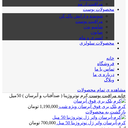
مراقبت از مو
محصولات پوست
شوینده و ارایش پاک کن
مراقبت پوست
شامپو بدن
صابون
اسپری و مام
محصولات سلولزی
خانه
فروشگاه
تماس با ما
درباره ی ما
وبلاگ
مشاهده ی تمام محصولات
خانه
مراقبت پوست
کرم نوتروژینا ( ضدآفتاب و آبرسان ) 50میل
کرم بلک بری فوق آبرسان ویژه شب
1,190,000
تومان
بازگشت به محصولات
کرم-آبرسان واتر ژل نوتروژینا 50 میل
700,000
تومان