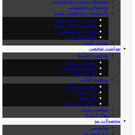
محصولات ماشین ظرفشویی
محصولات لباسشویی
پاک کننده و ضدعفونی کننده
جرم گیر و سفید کننده
شوینده ی فرش و مبل
اسپری چند منظوره
شیشه پاک کن
خوشبو کننده
بهداشت شخصی
بهداشت خانم ها
ضد تعریق زنانه
ژیلت و یدک اصلاح
نوار بهداشتی
بهداشت اقایان
تیغ و یدک اصلاح
ژل و فوم
افتر شیو
ضد تعریق مردانه
بهداشت کودک
دهان و دندان
محصولات مو
شامپوسر
نرم کننده مو