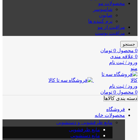
محصولات مو
شامپوسر
صابون
نرم کننده ها
مراقبت از مو
مراقبت پوست
جستجو
0
محصول
0
تومان
0
علاقه مندی
ورود / ثبت نام
منو
ورود / ثبت نام
0
محصول
0
تومان
دسته بندی کالاها
فروشگاه
محصولات خانه
مایع ظرفشویی و دستشویی
مایع ظرفشویی
مایع دستشویی