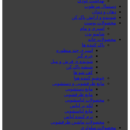
بهداشت کودک
دستمال مرطوب
دهان و دندان
شوینده و ارایش پاک کن
محصولات پوست
اسپری و مام
شامپو بدن
محصولات خانه
پاک کننده ها
اسپری چند منظوره
جرم گیر
شوینده ی فرش و مبل
شیشه پاک کن
کف شو ها
خوشبو کننده هوا
مایع ظرفشویی و دستشویی
مایع دستشویی
مایع ظرفشویی
محصولات لباسشویی
لکه بر لباس
مایع لباسشویی
نرم کننده لباس
محصولات ماشین ظرفشویی
محصولات سلولزی