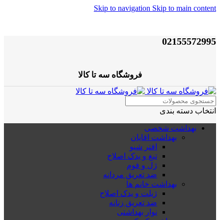
Skip to navigation
Skip to main content
02155572995
فروشگاه سه تا کالا
انتخاب دسته بندی
بهداشت شخصی
بهداشت اقایان
افتر شیو
تیغ و یدک اصلاح
ژل و فوم
ضد تعریق مردانه
بهداشت خانم ها
ژیلت و یدک اصلاح
ضد تعریق زنانه
نوار بهداشتی