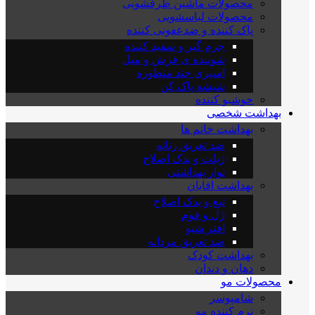
محصولات ماشین ظرفشویی
محصولات لباسشویی
پاک کننده و ضدعفونی کننده
جرم گیر و سفید کننده
شوینده ی فرش و مبل
اسپری چند منظوره
شیشه پاک کن
خوشبو کننده
بهداشت شخصی
بهداشت خانم ها
ضد تعریق زنانه
ژیلت و یدک اصلاح
نوار بهداشتی
بهداشت اقایان
تیغ و یدک اصلاح
ژل و فوم
افتر شیو
ضد تعریق مردانه
بهداشت کودک
دهان و دندان
محصولات مو
شامپوسر
نرم کننده مو