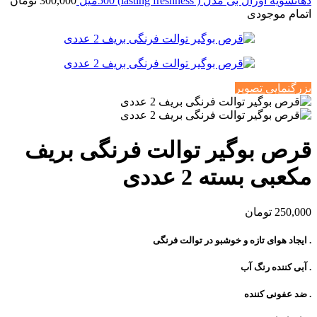
دهانشویه اورال بی مدل ( lasting freshness) 500میل
300,000
تومان
اتمام موجودی
بزرگنمایی تصویر
قرص بوگیر توالت فرنگی بریف
مکعبی بسته 2 عددی
250,000
تومان
. ایجاد هوای تازه و خوشبو در توالت فرنگی
. آبی کننده رنگ آب
. ضد عفونی کننده