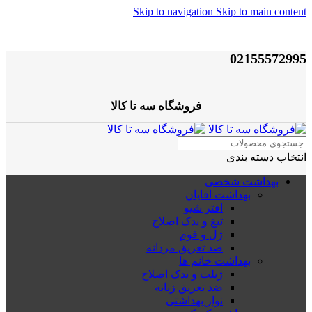
Skip to navigation
Skip to main content
02155572995
فروشگاه سه تا کالا
انتخاب دسته بندی
بهداشت شخصی
بهداشت اقایان
افتر شیو
تیغ و یدک اصلاح
ژل و فوم
ضد تعریق مردانه
بهداشت خانم ها
ژیلت و یدک اصلاح
ضد تعریق زنانه
نوار بهداشتی