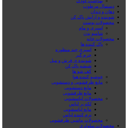
بهداشت کودک
دستمال مرطوب
دهان و دندان
شوینده و ارایش پاک کن
محصولات پوست
اسپری و مام
شامپو بدن
محصولات خانه
پاک کننده ها
اسپری چند منظوره
جرم گیر
شوینده ی فرش و مبل
شیشه پاک کن
کف شو ها
خوشبو کننده هوا
مایع ظرفشویی و دستشویی
مایع دستشویی
مایع ظرفشویی
محصولات لباسشویی
لکه بر لباس
مایع لباسشویی
نرم کننده لباس
محصولات ماشین ظرفشویی
محصولات سلولزی