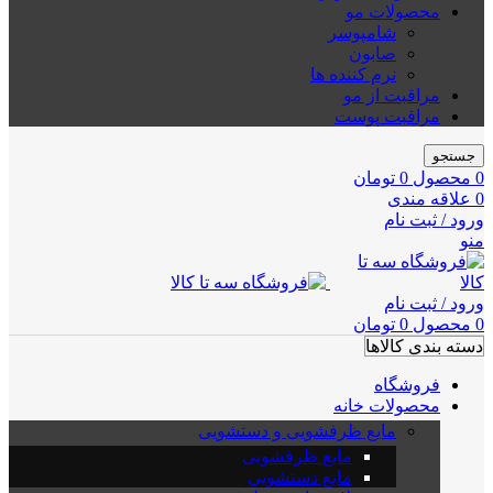
محصولات مو
شامپوسر
صابون
نرم کننده ها
مراقبت از مو
مراقبت پوست
جستجو
0
محصول
0
تومان
0
علاقه مندی
ورود / ثبت نام
منو
ورود / ثبت نام
0
محصول
0
تومان
دسته بندی کالاها
فروشگاه
محصولات خانه
مایع ظرفشویی و دستشویی
مایع ظرفشویی
مایع دستشویی