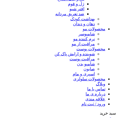
ژل و فوم
افتر شیو
ضد تعریق مردانه
بهداشت کودک
دهان و دندان
محصولات مو
شامپوسر
نرم کننده مو
مراقبت از مو
محصولات پوست
شوینده و ارایش پاک کن
مراقبت پوست
شامپو بدن
صابون
اسپری و مام
محصولات سلولزی
وبلاگ
تماس با ما
درباره ی ما
علاقه مندی
ورود / ثبت نام
سبد خرید