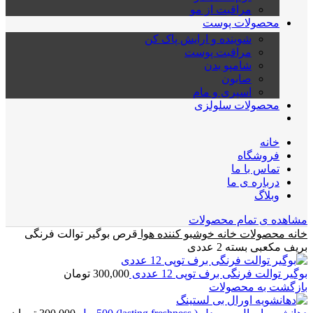
مراقبت از مو
محصولات پوست
شوینده و ارایش پاک کن
مراقبت پوست
شامپو بدن
صابون
اسپری و مام
محصولات سلولزی
خانه
فروشگاه
تماس با ما
درباره ی ما
وبلاگ
مشاهده ی تمام محصولات
خانه
محصولات خانه
خوشبو کننده هوا
قرص بوگیر توالت فرنگی
بریف مکعبی بسته 2 عددی
بوگیر توالت فرنگی برف توپی 12 عددی
300,000
تومان
بازگشت به محصولات