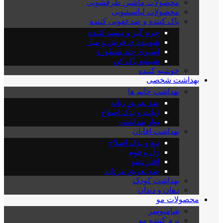
محصولات ماشین ظرفشویی
محصولات لباسشویی
پاک کننده و ضدعفونی کننده
جرم گیر و سفید کننده
شوینده ی فرش و مبل
اسپری چند منظوره
شیشه پاک کن
خوشبو کننده
بهداشت شخصی
بهداشت خانم ها
ضد تعریق زنانه
ژیلت و یدک اصلاح
نوار بهداشتی
بهداشت اقایان
تیغ و یدک اصلاح
ژل و فوم
افتر شیو
ضد تعریق مردانه
بهداشت کودک
دهان و دندان
محصولات مو
شامپوسر
نرم کننده مو