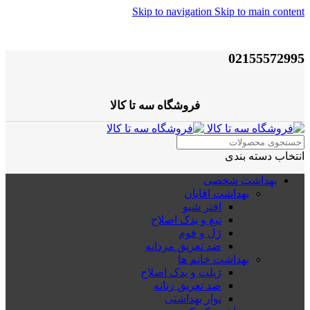
Skip to navigation
Skip to main content
02155572995
فروشگاه سه تا کالا
انتخاب دسته بندی
بهداشت شخصی
بهداشت اقایان
افتر شیو
تیغ و یدک اصلاح
ژل و فوم
ضد تعریق مردانه
بهداشت خانم ها
ژیلت و یدک اصلاح
ضد تعریق زنانه
نوار بهداشتی