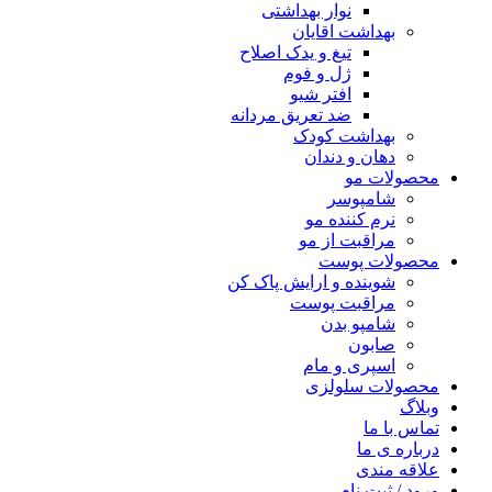
نوار بهداشتی
بهداشت اقایان
تیغ و یدک اصلاح
ژل و فوم
افتر شیو
ضد تعریق مردانه
بهداشت کودک
دهان و دندان
محصولات مو
شامپوسر
نرم کننده مو
مراقبت از مو
محصولات پوست
شوینده و ارایش پاک کن
مراقبت پوست
شامپو بدن
صابون
اسپری و مام
محصولات سلولزی
وبلاگ
تماس با ما
درباره ی ما
علاقه مندی
ورود / ثبت نام