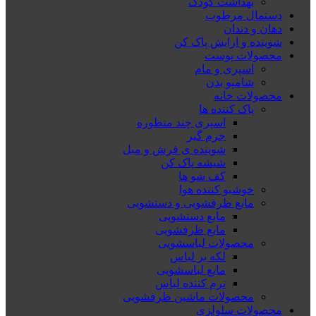
بهداشت کودک
دستمال مرطوب
دهان و دندان
شوینده و ارایش پاک کن
محصولات پوست
اسپری و مام
شامپو بدن
محصولات خانه
پاک کننده ها
اسپری چند منظوره
جرم گیر
شوینده ی فرش و مبل
شیشه پاک کن
کف شو ها
خوشبو کننده هوا
مایع ظرفشویی و دستشویی
مایع دستشویی
مایع ظرفشویی
محصولات لباسشویی
لکه بر لباس
مایع لباسشویی
نرم کننده لباس
محصولات ماشین ظرفشویی
محصولات سلولزی