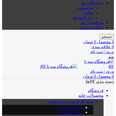
محصولات مو
شامپوسر
صابون
نرم کننده ها
مراقبت از مو
مراقبت پوست
جستجو
0
محصول
0
تومان
0
علاقه مندی
ورود / ثبت نام
منو
ورود / ثبت نام
0
محصول
0
تومان
دسته بندی کالاها
فروشگاه
محصولات خانه
مایع ظرفشویی و دستشویی
مایع ظرفشویی
مایع دستشویی