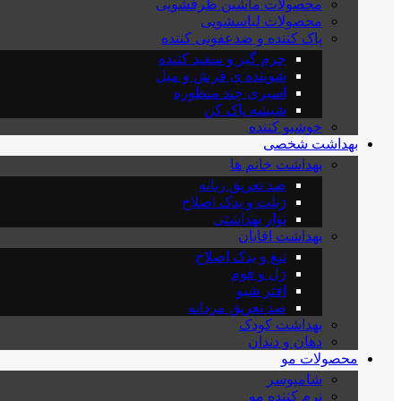
محصولات ماشین ظرفشویی
محصولات لباسشویی
پاک کننده و ضدعفونی کننده
جرم گیر و سفید کننده
شوینده ی فرش و مبل
اسپری چند منظوره
شیشه پاک کن
خوشبو کننده
بهداشت شخصی
بهداشت خانم ها
ضد تعریق زنانه
ژیلت و یدک اصلاح
نوار بهداشتی
بهداشت اقایان
تیغ و یدک اصلاح
ژل و فوم
افتر شیو
ضد تعریق مردانه
بهداشت کودک
دهان و دندان
محصولات مو
شامپوسر
نرم کننده مو