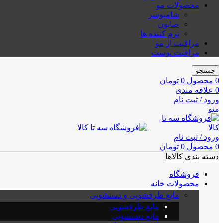
محصولات مو
شامپوسر
صابون
نرم کننده ها
مراقبت از مو
مراقبت پوست
جستجو
0
محصول
0
تومان
0
علاقه مندی
ورود / ثبت نام
منو
ورود / ثبت نام
0
محصول
0
تومان
دسته بندی کالاها
فروشگاه
محصولات خانه
مایع ظرفشویی و دستشویی
مایع ظرفشویی
مایع دستشویی