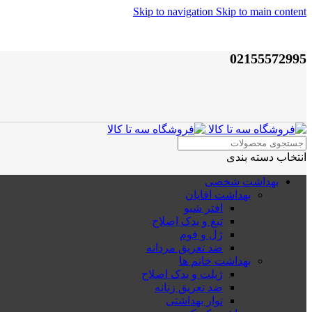
Skip to navigation
Skip to main content
02155572995
انتخاب دسته بندی
بهداشت شخصی
بهداشت اقایان
افتر شیو
تیغ و یدک اصلاح
ژل و فوم
ضد تعریق مردانه
بهداشت خانم ها
ژیلت و یدک اصلاح
ضد تعریق زنانه
نوار بهداشتی