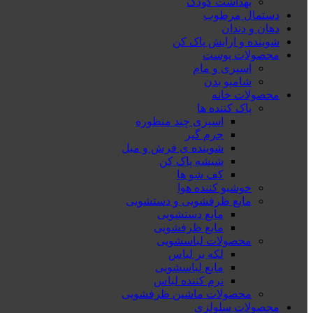
بهداشت کودک
دستمال مرطوب
دهان و دندان
شوینده و ارایش پاک کن
محصولات پوست
اسپری و مام
شامپو بدن
محصولات خانه
پاک کننده ها
اسپری چند منظوره
جرم گیر
شوینده ی فرش و مبل
شیشه پاک کن
کف شو ها
خوشبو کننده هوا
مایع ظرفشویی و دستشویی
مایع دستشویی
مایع ظرفشویی
محصولات لباسشویی
لکه بر لباس
مایع لباسشویی
نرم کننده لباس
محصولات ماشین ظرفشویی
محصولات سلولزی