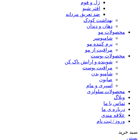
ژل و فوم
افتر شیو
ضد تعریق مردانه
بهداشت کودک
دهان و دندان
محصولات مو
شامپوسر
نرم کننده مو
مراقبت از مو
محصولات پوست
شوینده و ارایش پاک کن
مراقبت پوست
شامپو بدن
صابون
اسپری و مام
محصولات سلولزی
وبلاگ
تماس با ما
درباره ی ما
علاقه مندی
ورود / ثبت نام
سبد خرید
بستن