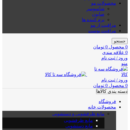
محصولات مو
شامپوسر
صابون
نرم کننده ها
مراقبت از مو
مراقبت پوست
جستجو
0
محصول
0
تومان
0
علاقه مندی
ورود / ثبت نام
منو
ورود / ثبت نام
0
محصول
0
تومان
دسته بندی کالاها
فروشگاه
محصولات خانه
مایع ظرفشویی و دستشویی
مایع ظرفشویی
مایع دستشویی