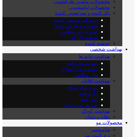
محصولات ماشین ظرفشویی
محصولات لباسشویی
پاک کننده و ضدعفونی کننده
جرم گیر و سفید کننده
شوینده ی فرش و مبل
اسپری چند منظوره
شیشه پاک کن
خوشبو کننده
بهداشت شخصی
بهداشت خانم ها
ضد تعریق زنانه
ژیلت و یدک اصلاح
نوار بهداشتی
بهداشت اقایان
تیغ و یدک اصلاح
ژل و فوم
افتر شیو
ضد تعریق مردانه
بهداشت کودک
دهان و دندان
محصولات مو
شامپوسر
نرم کننده مو