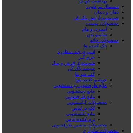
بهداشت کودک
دستمال مرطوب
دهان و دندان
شوینده و ارایش پاک کن
محصولات پوست
اسپری و مام
شامپو بدن
محصولات خانه
پاک کننده ها
اسپری چند منظوره
جرم گیر
شوینده ی فرش و مبل
شیشه پاک کن
کف شو ها
خوشبو کننده هوا
مایع ظرفشویی و دستشویی
مایع دستشویی
مایع ظرفشویی
محصولات لباسشویی
لکه بر لباس
مایع لباسشویی
نرم کننده لباس
محصولات ماشین ظرفشویی
محصولات سلولزی