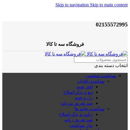
Skip to navigation
Skip to main content
02155572995
فروشگاه سه تا کالا
انتخاب دسته بندی
بهداشت شخصی
بهداشت اقایان
افتر شیو
تیغ و یدک اصلاح
ژل و فوم
ضد تعریق مردانه
بهداشت خانم ها
ژیلت و یدک اصلاح
ضد تعریق زنانه
نوار بهداشتی