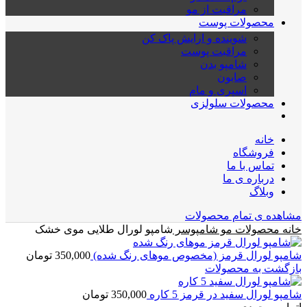
مراقبت از مو
محصولات پوست
شوینده و ارایش پاک کن
مراقبت پوست
شامپو بدن
صابون
اسپری و مام
محصولات سلولزی
خانه
فروشگاه
تماس با ما
درباره ی ما
وبلاگ
مشاهده ی تمام محصولات
خانه
محصولات مو
شامپوسر
شامپو لورال طلایی موی خشک
شامپو لورال قرمز (مخصوص موهای رنگ شده)
350,000
تومان
بازگشت به محصولات
شامپو لورال سفید در قرمز 5 کاره
350,000
تومان