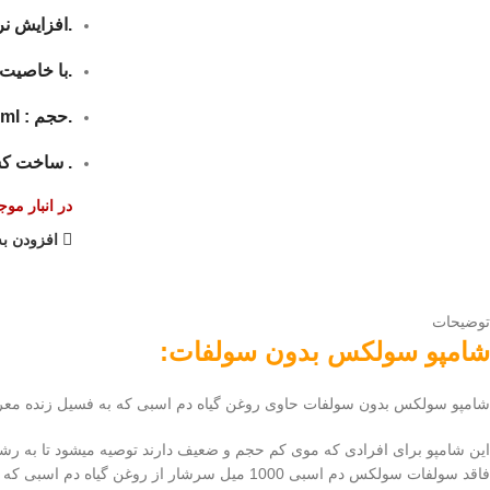
.افزایش ن
.با خاصیت آ
.حجم : 1000ml
. ساخت کش
در انبار مو
افزودن به
توضیحات
شامپو سولکس بدون سولفات:
شامپو سولکس بدون سولفات حاوی روغن گیاه دم اسبی که به فسیل زنده معر
این شامپو برای افرادی که موی کم حجم و ضعیف دارند توصیه میشود تا به رش
فاقد سولفات سولکس دم اسبی 1000 میل سرشار 