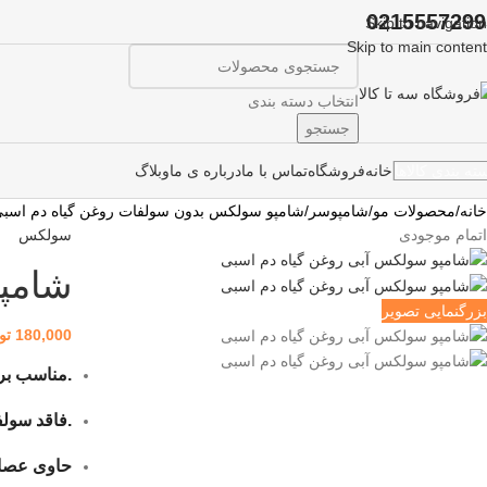
0215557299
Skip to navigation
Skip to main content
انتخاب دسته بندی
جستجو
خانه
فروشگاه
تماس با ما
درباره ی ما
وبلاگ
ته بندی کالاها
خانه
محصولات مو
شامپوسر
شامپو سولکس بدون سولفات روغن گیاه دم اسب
اتمام موجودی
سولکس
شامپ
بزرگنمایی تصویر
180,000
تو
.مناسب برا
.فاقد سولف
حاوی عصار