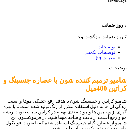
7 روز ضمانت
7 روز ضمانت بازگشت وجه
توضیحات
توضیحات تکمیلی
نظرات (0)
توضیحات
شامپو ترمیم کننده شون با عصاره جنسینگ و
کراتین 400میل
شامپو کراتین و جینسینگ شون با هدف رفع خشکی موها و آسیب
دیدگی آن ها به دلیل استفاده مکرر از رنگ تولید شده است تا با بهره
گیری از ویتامین ها و مواد مغذی نهفته در کراتین سبب تقویت ریشه
مو و رفع آسیب از بافت و ساقه موها شود. در فرمولاسیون این
شامپو از عصاره گیاه جینسینگ استفاده شده که با تقویت فولیکول
های مو باعث تحریک رشد آن ها می شود.