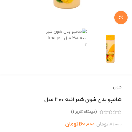
بزرگنمایی تصویر
شون
شامپو بدن شون شیر انبه 300 میل
(دیدگاه کاربر
1
)
160,000
تومان
181,000
تومان