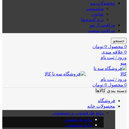
محصولات مو
شامپوسر
صابون
نرم کننده ها
مراقبت از مو
مراقبت پوست
جستجو
0
محصول
0
تومان
0
علاقه مندی
ورود / ثبت نام
منو
ورود / ثبت نام
0
محصول
0
تومان
دسته بندی کالاها
فروشگاه
محصولات خانه
مایع ظرفشویی و دستشویی
مایع ظرفشویی
مایع دستشویی