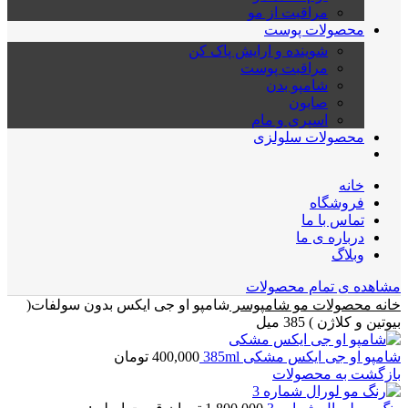
مراقبت از مو
محصولات پوست
شوینده و ارایش پاک کن
مراقبت پوست
شامپو بدن
صابون
اسپری و مام
محصولات سلولزی
خانه
فروشگاه
تماس با ما
درباره ی ما
وبلاگ
مشاهده ی تمام محصولات
خانه
محصولات مو
شامپوسر
شامپو او جی ایکس بدون سولفات(
بیوتین و کلاژن ) 385 میل
شامپو او جی ایکس مشکی 385ml
400,000
تومان
بازگشت به محصولات