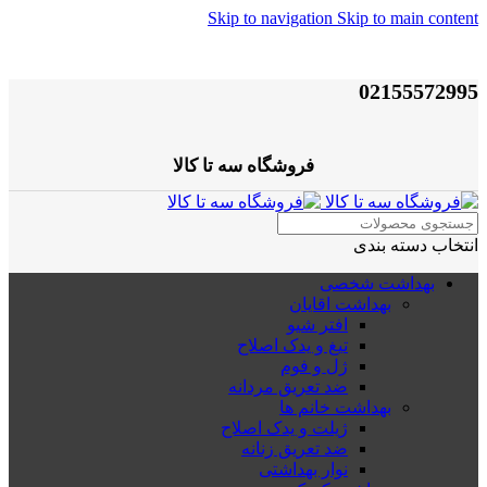
Skip to navigation
Skip to main content
02155572995
فروشگاه سه تا کالا
انتخاب دسته بندی
بهداشت شخصی
بهداشت اقایان
افتر شیو
تیغ و یدک اصلاح
ژل و فوم
ضد تعریق مردانه
بهداشت خانم ها
ژیلت و یدک اصلاح
ضد تعریق زنانه
نوار بهداشتی