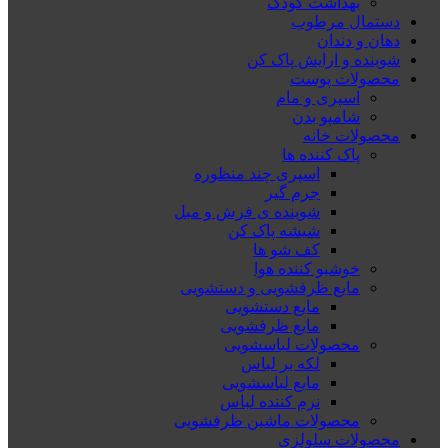
بهداشت کودک
دستمال مرطوب
دهان و دندان
شوینده و ارایش پاک کن
محصولات پوست
اسپری و مام
شامپو بدن
محصولات خانه
پاک کننده ها
اسپری چند منظوره
جرم گیر
شوینده ی فرش و مبل
شیشه پاک کن
کف شو ها
خوشبو کننده هوا
مایع ظرفشویی و دستشویی
مایع دستشویی
مایع ظرفشویی
محصولات لباسشویی
لکه بر لباس
مایع لباسشویی
نرم کننده لباس
محصولات ماشین ظرفشویی
محصولات سلولزی