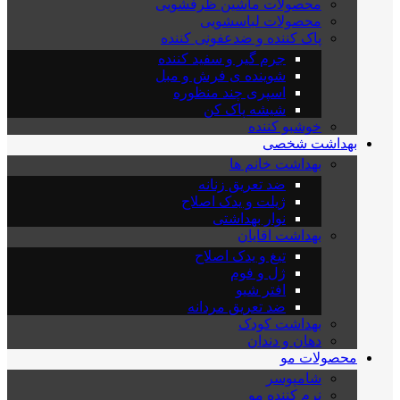
محصولات ماشین ظرفشویی
محصولات لباسشویی
پاک کننده و ضدعفونی کننده
جرم گیر و سفید کننده
شوینده ی فرش و مبل
اسپری چند منظوره
شیشه پاک کن
خوشبو کننده
بهداشت شخصی
بهداشت خانم ها
ضد تعریق زنانه
ژیلت و یدک اصلاح
نوار بهداشتی
بهداشت اقایان
تیغ و یدک اصلاح
ژل و فوم
افتر شیو
ضد تعریق مردانه
بهداشت کودک
دهان و دندان
محصولات مو
شامپوسر
نرم کننده مو