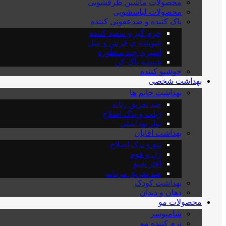
محصولات ماشین ظرفشویی
محصولات لباسشویی
پاک کننده و ضدعفونی کننده
جرم گیر و سفید کننده
شوینده ی فرش و مبل
اسپری چند منظوره
شیشه پاک کن
خوشبو کننده
بهداشت شخصی
بهداشت خانم ها
ضد تعریق زنانه
ژیلت و یدک اصلاح
نوار بهداشتی
بهداشت اقایان
تیغ و یدک اصلاح
ژل و فوم
افتر شیو
ضد تعریق مردانه
بهداشت کودک
دهان و دندان
محصولات مو
شامپوسر
نرم کننده مو