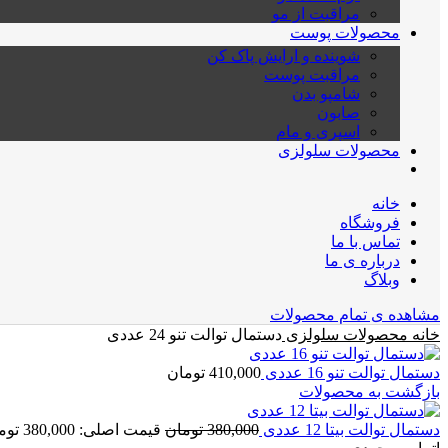
مراقبت از مو
محصولات پوست
شوینده و ارایش پاک کن
مراقبت پوست
شامپو بدن
صابون
اسپری و مام
محصولات سلولزی
خانه
فروشگاه
تماس با ما
درباره ی ما
وبلاگ
مشاهده ی تمام محصولات
خانه
محصولات سلولزی
دستمال توالت تنو 24 عددی
دستمال توالت تنو 16 عددی
410,000
تومان
بازگشت به محصولات
دستمال توالت بیتا 12 عددی
380,000
تومان
قیمت اصلی: 380,000 تومان بود.