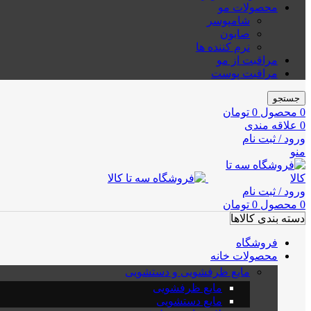
محصولات مو
شامپوسر
صابون
نرم کننده ها
مراقبت از مو
مراقبت پوست
جستجو
0
محصول
0
تومان
0
علاقه مندی
ورود / ثبت نام
منو
ورود / ثبت نام
0
محصول
0
تومان
دسته بندی کالاها
فروشگاه
محصولات خانه
مایع ظرفشویی و دستشویی
مایع ظرفشویی
مایع دستشویی