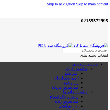
Skip to navigation
Skip to main content
02155572995
انتخاب دسته بندی
بهداشت شخصی
بهداشت اقایان
افتر شیو
تیغ و یدک اصلاح
ژل و فوم
ضد تعریق مردانه
بهداشت خانم ها
ژیلت و یدک اصلاح
ضد تعریق زنانه
نوار بهداشتی