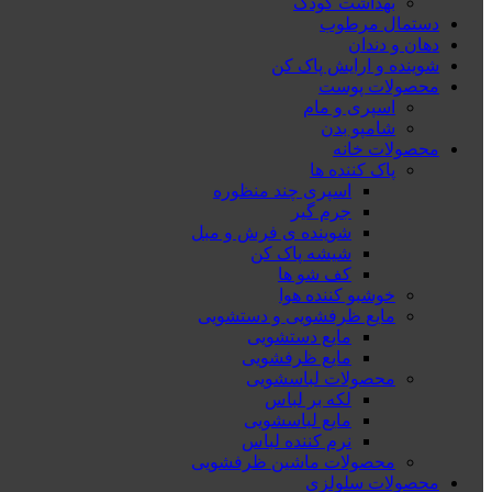
بهداشت کودک
دستمال مرطوب
دهان و دندان
شوینده و ارایش پاک کن
محصولات پوست
اسپری و مام
شامپو بدن
محصولات خانه
پاک کننده ها
اسپری چند منظوره
جرم گیر
شوینده ی فرش و مبل
شیشه پاک کن
کف شو ها
خوشبو کننده هوا
مایع ظرفشویی و دستشویی
مایع دستشویی
مایع ظرفشویی
محصولات لباسشویی
لکه بر لباس
مایع لباسشویی
نرم کننده لباس
محصولات ماشین ظرفشویی
محصولات سلولزی