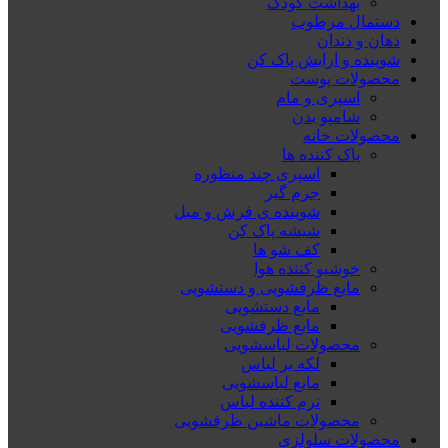
بهداشت کودک
دستمال مرطوب
دهان و دندان
شوینده و ارایش پاک کن
محصولات پوست
اسپری و مام
شامپو بدن
محصولات خانه
پاک کننده ها
اسپری چند منظوره
جرم گیر
شوینده ی فرش و مبل
شیشه پاک کن
کف شو ها
خوشبو کننده هوا
مایع ظرفشویی و دستشویی
مایع دستشویی
مایع ظرفشویی
محصولات لباسشویی
لکه بر لباس
مایع لباسشویی
نرم کننده لباس
محصولات ماشین ظرفشویی
محصولات سلولزی