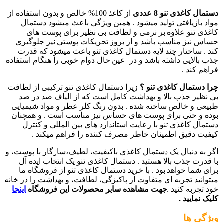
دستمال کاغذی تنو 8 عددی
از کاغذ 100% خالص و بدون استفاده از
مواد بازیافتی تولید میشود . همین ویژگی باعث میشود دستمال
کاغذی تنو علاوه بر نرمی و لطافت بی نظیر برای پوست های
حساس نیز مناسب باشد و از بروز تحریکات پوستی نیز جلوگیری
کند . ساختار چند لایه دستمال کاغذی تنو باعث میشود که قدرت
جذب بالایی داشته باشد و در عین حال دوام خوبی را هنگام استفاده
فراهم کند .
چرا دستمال کاغذی تنو ؟
زیرا دستمال کاغذی تنو ترکیبی از لطافت
بی نظیر جذب بالا و بهداشت کامل است که از الیاف صد در صد
طبیعی و خالص ساخته شده . بدون رنگ کلر عطر و مواد شیمیایی
بوده و حتی برای پوست های حساس نیز مناسب است . و همچنان
دستمال کاغذی تنو با رعایت استاندارد های بین المللی و کنترل
کیفیت دقیق اطمینان خاطر مصرف کننده را فراهم میکند .
اگر به دنبال یک دستمال کاغذی باکیفیت، لطیف،سازگار با پوست، و
با قدرت جذب بالا هستید . دستمال کاغذی تنو یک انتخاب ایده آل
برای شما خواهد بود . با خرید دستمال کاغذی تنو از فروشگاه ما
میتوانید تجربه ای متفاوت از پاکیزگی، لطافت، و بهداشت را در خانه
خود تجربه کنید .
جهت مشاهده سایر محصولات این فروشگاه
اینجا
کلیک نمایید .
ویژگی ها