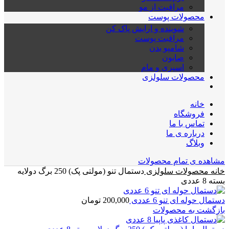
مراقبت از مو
محصولات پوست
شوینده و ارایش پاک کن
مراقبت پوست
شامپو بدن
صابون
اسپری و مام
محصولات سلولزی
خانه
فروشگاه
تماس با ما
درباره ی ما
وبلاگ
مشاهده ی تمام محصولات
خانه
محصولات سلولزی
دستمال تنو (مولتی پک) 250 برگ دولایه
بسته 8 عددی
دستمال حوله ای تنو 6 عددی
200,000
تومان
بازگشت به محصولات