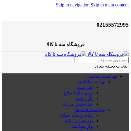
Skip to navigation
Skip to main content
02155572995
فروشگاه سه تا کالا
انتخاب دسته بندی
بهداشت شخصی
بهداشت اقایان
افتر شیو
تیغ و یدک اصلاح
ژل و فوم
ضد تعریق مردانه
بهداشت خانم ها
ژیلت و یدک اصلاح
ضد تعریق زنانه
نوار بهداشتی