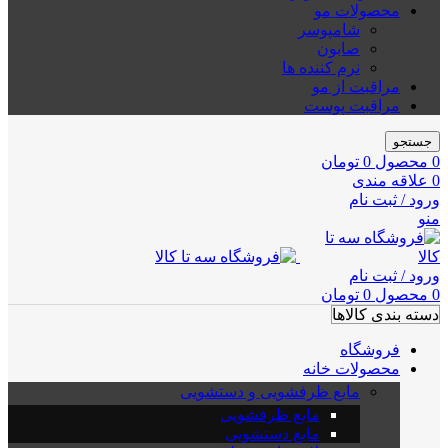
محصولات مو
شامپوسر
صابون
نرم کننده ها
مراقبت از مو
مراقبت پوست
جستجو
0
محصول
0
تومان
0
علاقه مندی
ورود / ثبت نام
منو
ورود / ثبت نام
0
محصول
0
تومان
دسته بندی کالاها
فروشگاه
محصولات خانه
مایع ظرفشویی و دستشویی
مایع ظرفشویی
مایع دستشویی