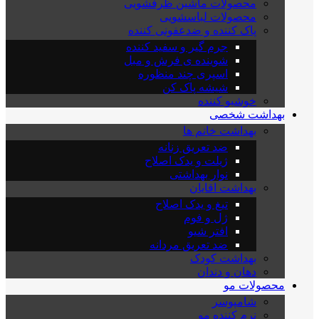
محصولات ماشین ظرفشویی
محصولات لباسشویی
پاک کننده و ضدعفونی کننده
جرم گیر و سفید کننده
شوینده ی فرش و مبل
اسپری چند منظوره
شیشه پاک کن
خوشبو کننده
بهداشت شخصی
بهداشت خانم ها
ضد تعریق زنانه
ژیلت و یدک اصلاح
نوار بهداشتی
بهداشت اقایان
تیغ و یدک اصلاح
ژل و فوم
افتر شیو
ضد تعریق مردانه
بهداشت کودک
دهان و دندان
محصولات مو
شامپوسر
نرم کننده مو