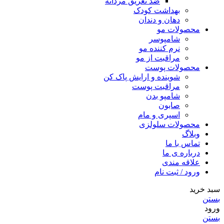
ضد تعریق مردانه
بهداشت کودک
دهان و دندان
محصولات مو
شامپوسر
نرم کننده مو
مراقبت از مو
محصولات پوست
شوینده و ارایش پاک کن
مراقبت پوست
شامپو بدن
صابون
اسپری و مام
محصولات سلولزی
وبلاگ
تماس با ما
درباره ی ما
علاقه مندی
ورود / ثبت نام
سبد خرید
بستن
ورود
بستن