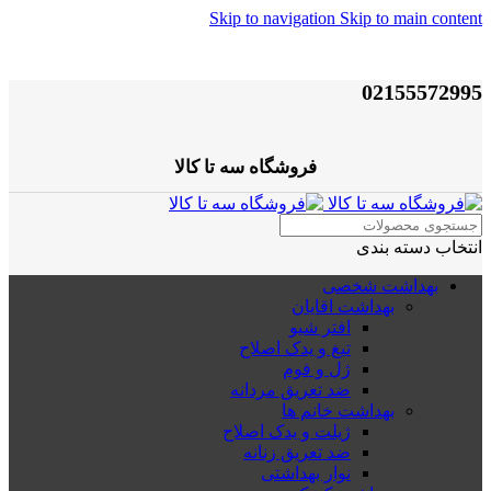
Skip to navigation
Skip to main content
02155572995
فروشگاه سه تا کالا
انتخاب دسته بندی
بهداشت شخصی
بهداشت اقایان
افتر شیو
تیغ و یدک اصلاح
ژل و فوم
ضد تعریق مردانه
بهداشت خانم ها
ژیلت و یدک اصلاح
ضد تعریق زنانه
نوار بهداشتی