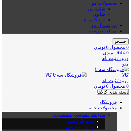
محصولات مو
شامپوسر
صابون
نرم کننده ها
مراقبت از مو
مراقبت پوست
جستجو
0
محصول
0
تومان
0
علاقه مندی
ورود / ثبت نام
منو
ورود / ثبت نام
0
محصول
0
تومان
دسته بندی کالاها
فروشگاه
محصولات خانه
مایع ظرفشویی و دستشویی
مایع ظرفشویی
مایع دستشویی