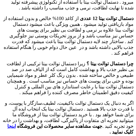
میرود . دستمال توالت بیتا با استفاده از تکنولوژی پیشرفته تولید
شده تا نهایت لطافت، نرمی و جذب مناسب را داشته باشد .
دستمال توالت بیتا 12 عددی
از کاغذ 100% خالص و بدون استفاده از
مواد بازیافتی تولید میشود . همین ویژگی باعث میشود دستمال
نوالت بیتا علاوه بر نرمی و لطافت بی نظیر برای پوست های
حساس نیز مناسب باشد و از بروز تحریکات پوستی نیز جلوگیری
کند . ساختار چند لایه دستمال توالت بیتا باعث میشود که قدرت
جذب بالایی داشته باشد و در عین حال دوام خوبی را هنگام استفاده
فراهم کند .
چرا دستمال توالت بیتا ؟
زیرا دستمال توالت بیتا ترکیبی از لطافت
بی نظیر جذب بالا و بهداشت کامل است که از الیاف صد در صد
طبیعی و خالص ساخته شده . بدون رنگ کلر عطر و مواد شیمیایی
بوده و حتی برای پوست های حساس نیز مناسب است . و همچنان
دستمال توالت بیتا با رعایت استاندارد های بین المللی و کنترل
کیفیت دقیق اطمینان خاطر مصرف کننده را فراهم میکند .
اگر به دنبال یک دستمال توالت باکیفیت، لطیف،سازگار با پوست، و
با قدرت جذب بالا هستید . دستمال توالت بیتا یک انتخاب ایده آل
برای شما خواهد بود . با خرید دستمال توالت بیتا از فروشگاه ما
میتوانید تجربه ای متفاوت از پاکیزگی، لطافت، و بهداشت را در خانه
خود تجربه کنید .
جهت مشاهده سایر محصولات این فروشگاه
اینجا
کلیک نمایید .