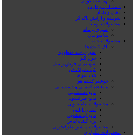
بهداشت کودک
دستمال مرطوب
دهان و دندان
شوینده و ارایش پاک کن
محصولات پوست
اسپری و مام
شامپو بدن
محصولات خانه
پاک کننده ها
اسپری چند منظوره
جرم گیر
شوینده ی فرش و مبل
شیشه پاک کن
کف شو ها
خوشبو کننده هوا
مایع ظرفشویی و دستشویی
مایع دستشویی
مایع ظرفشویی
محصولات لباسشویی
لکه بر لباس
مایع لباسشویی
نرم کننده لباس
محصولات ماشین ظرفشویی
محصولات سلولزی