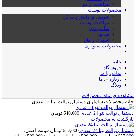
مراقبت از مو
محصولات پوست
شوینده و ارایش پاک کن
مراقبت پوست
شامپو بدن
صابون
اسپری و مام
محصولات سلولزی
خانه
فروشگاه
تماس با ما
درباره ی ما
وبلاگ
مشاهده ی تمام محصولات
خانه
محصولات سلولزی
دستمال توالت بیتا 12 عددی
دستمال توالت تنو 24 عددی
540,000
تومان
بازگشت به محصولات
دستمال توالت بیتا 24 عددی
657,000
تومان
قیمت اصلی: