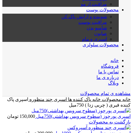
مراقبت از مو
محصولات پوست
شوینده و ارایش پاک کن
مراقبت پوست
شامپو بدن
صابون
اسپری و مام
محصولات سلولزی
خانه
فروشگاه
تماس با ما
درباره ی ما
وبلاگ
مشاهده ی تمام محصولات
خانه
محصولات خانه
پاک کننده ها
اسپری چند منظوره
اسپری پاک
کننده فیری ( چربی زدا ) 750میل
اسپری پورچوز (سطوح سرویس بهداشتی)750میل
150,000
تومان
بازگشت به محصولات