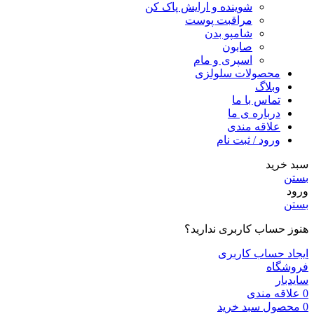
شوینده و ارایش پاک کن
مراقبت پوست
شامپو بدن
صابون
اسپری و مام
محصولات سلولزی
وبلاگ
تماس با ما
درباره ی ما
علاقه مندی
ورود / ثبت نام
سبد خرید
بستن
ورود
بستن
هنوز حساب کاربری ندارید؟
ایجاد حساب کاربری
فروشگاه
سایدبار
0
علاقه مندی
0
محصول
سبد خرید