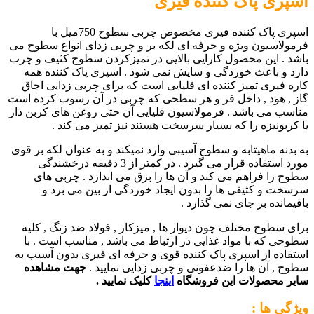
اسپری پاک کننده فیری
اسپری پاک کننده فیری مخصوص چربی سطوح 750میل با
فرمولاسیون ویژه و حرفه ای لکه بر و چربی زدای انواع سطوح می
باشد . این محصول کارایی بالایی در تمیزکردن سطوح کثیف و چرب
دارد و باعث خوردگی و سایش نمی شود . اسپری پاک کننده همه
کاره فیری تمیز کننده ای قلیایی است که برای چربی زدایی اجاق
گاز , هود , داخل فر و هر سطحی که چربی در آن رسوب کرده است
مناسب می باشد . فرمولاسیون قلیایی آن حتی روغن های کربن دار
یا کربونیزه را که بسیار سرسخت هستند نیز تمیز می کند .
به بدنه ماهیتابه و سطوح آسیبی وارد نمیکند و به عنوان لکه بر قوی
مورد استفاده قرار می گیرد . در کمتر از 3 دقیقه درخشندگی
سطوح را فراهم می کند و آن ها را برق می اندازد . چربی های
سرسخت و کثیفی ها را بدون ایجاد خوردگی از بین می برد و
باقیمانده بر جای نمی گذارد .
برای سطوح مختلف چون دیوار ها , میزکار , فولاد ضد زنگ , کلیه
سطوحی که با مواد غذایی در ارتباط می باشد , مناسب است . با
استفاده از اسپری پاک کننده قوی و حرفه ای فیری بدون آسیب به
سطوح , آن ها را ضدعفونی و چربی زدایی نمایید .
جهت مشاهده
سایر محصولات این فروشگاه
اینجا
کلیک نمایید .
ویژگی ها :