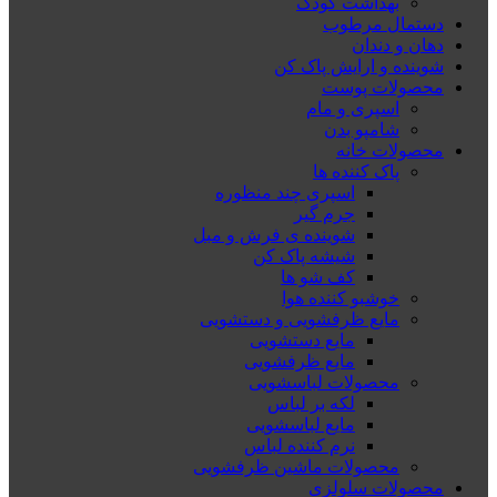
بهداشت کودک
دستمال مرطوب
دهان و دندان
شوینده و ارایش پاک کن
محصولات پوست
اسپری و مام
شامپو بدن
محصولات خانه
پاک کننده ها
اسپری چند منظوره
جرم گیر
شوینده ی فرش و مبل
شیشه پاک کن
کف شو ها
خوشبو کننده هوا
مایع ظرفشویی و دستشویی
مایع دستشویی
مایع ظرفشویی
محصولات لباسشویی
لکه بر لباس
مایع لباسشویی
نرم کننده لباس
محصولات ماشین ظرفشویی
محصولات سلولزی