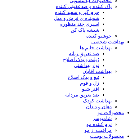
محصولات لباسشویی
پاک کننده و ضدعفونی کننده
جرم گیر و سفید کننده
شوینده ی فرش و مبل
اسپری چند منظوره
شیشه پاک کن
خوشبو کننده
بهداشت شخصی
بهداشت خانم ها
ضد تعریق زنانه
ژیلت و یدک اصلاح
نوار بهداشتی
بهداشت اقایان
تیغ و یدک اصلاح
ژل و فوم
افتر شیو
ضد تعریق مردانه
بهداشت کودک
دهان و دندان
محصولات مو
شامپوسر
نرم کننده مو
مراقبت از مو
محصولات پوست