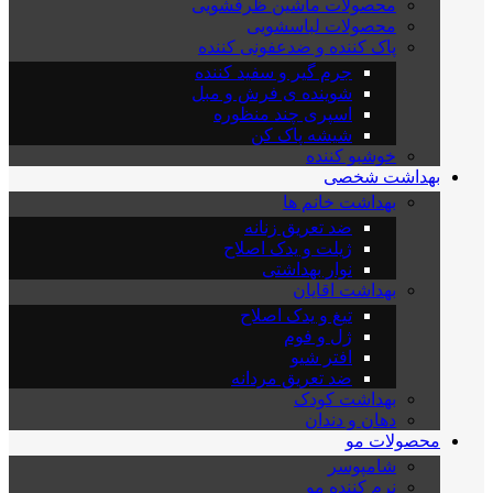
محصولات ماشین ظرفشویی
محصولات لباسشویی
پاک کننده و ضدعفونی کننده
جرم گیر و سفید کننده
شوینده ی فرش و مبل
اسپری چند منظوره
شیشه پاک کن
خوشبو کننده
بهداشت شخصی
بهداشت خانم ها
ضد تعریق زنانه
ژیلت و یدک اصلاح
نوار بهداشتی
بهداشت اقایان
تیغ و یدک اصلاح
ژل و فوم
افتر شیو
ضد تعریق مردانه
بهداشت کودک
دهان و دندان
محصولات مو
شامپوسر
نرم کننده مو