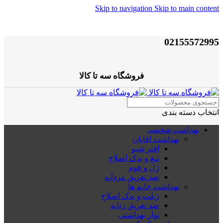
Skip to navigation
Skip to main content
02155572995
فروشگاه سه تا کالا
انتخاب دسته بندی
بهداشت شخصی
بهداشت اقایان
افتر شیو
تیغ و یدک اصلاح
ژل و فوم
ضد تعریق مردانه
بهداشت خانم ها
ژیلت و یدک اصلاح
ضد تعریق زنانه
نوار بهداشتی