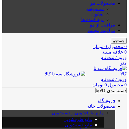
محصولات مو
شامپوسر
صابون
نرم کننده ها
مراقبت از مو
مراقبت پوست
جستجو
0
محصول
0
تومان
0
علاقه مندی
ورود / ثبت نام
منو
ورود / ثبت نام
0
محصول
0
تومان
دسته بندی کالاها
فروشگاه
محصولات خانه
مایع ظرفشویی و دستشویی
مایع ظرفشویی
مایع دستشویی