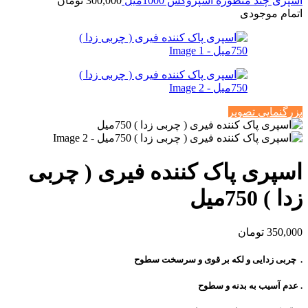
اسپری چند منظوره اسپروکس 1000میل
300,000
تومان
اتمام موجودی
بزرگنمایی تصویر
اسپری پاک کننده فیری ( چربی
زدا ) 750میل
350,000
تومان
. چربی زدایی و لکه بر قوی و سرسخت سطوح
. عدم آسیب به بدنه و سطوح