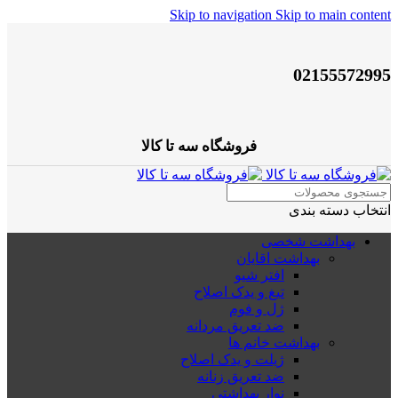
Skip to navigation
Skip to main content
02155572995
فروشگاه سه تا کالا
انتخاب دسته بندی
بهداشت شخصی
بهداشت اقایان
افتر شیو
تیغ و یدک اصلاح
ژل و فوم
ضد تعریق مردانه
بهداشت خانم ها
ژیلت و یدک اصلاح
ضد تعریق زنانه
نوار بهداشتی