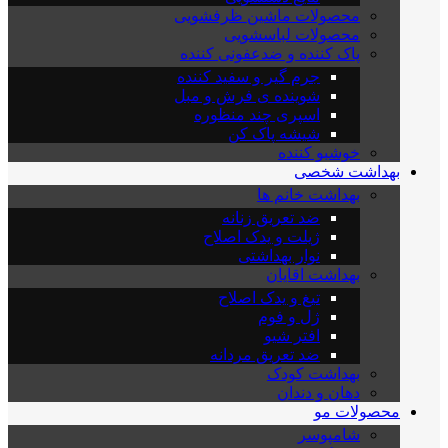
محصولات ماشین ظرفشویی
محصولات لباسشویی
پاک کننده و ضدعفونی کننده
جرم گیر و سفید کننده
شوینده ی فرش و مبل
اسپری چند منظوره
شیشه پاک کن
خوشبو کننده
بهداشت شخصی
بهداشت خانم ها
ضد تعریق زنانه
ژیلت و یدک اصلاح
نوار بهداشتی
بهداشت اقایان
تیغ و یدک اصلاح
ژل و فوم
افتر شیو
ضد تعریق مردانه
بهداشت کودک
دهان و دندان
محصولات مو
شامپوسر