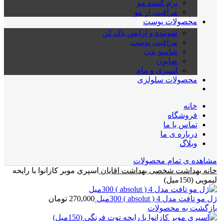
نرم کننده مو
مراقبت از مو
محصولات پوست
شوینده و ارایش پاک کن
مراقبت پوست
شامپو بدن
صابون
اسپری و مام
محصولات سلولزی
خانه
فروشگاه
تماس با ما
درباره ی ما
وبلاگ
مشاهده ی تمام محصولات
خانه
بهداشت شخصی
بهداشت اقایان
اسپری موبر کازانوا با رایحه
لیمویی (150میل)
ژل مو تافت مدل 4 ( absolut ) 300میل
270,000
تومان
بازگشت به محصولات