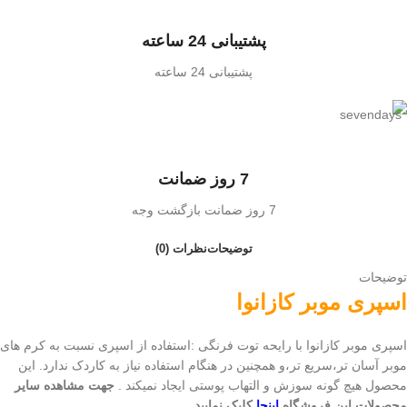
پشتیبانی 24 ساعته
پشتیبانی 24 ساعته
7 روز ضمانت
7 روز ضمانت بازگشت وجه
توضیحات
نظرات (0)
توضیحات
اسپری موبر کازانوا
اسپری موبر کازانوا با رایحه توت فرنگی :استفاده از اسپری نسبت به کرم های
موبر آسان تر،سریع تر،و همچنین در هنگام استفاده نیاز به کاردک ندارد. این
محصول هیچ گونه سوزش و التهاب پوستی ایجاد نمیکند .
جهت مشاهده سایر
محصولات این فروشگاه
اینجا
کلیک نمایید .