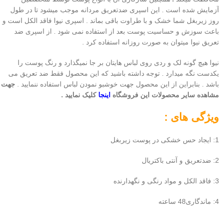
آزمایش شده است . این اسپری ضدتعریق مردانه موجب میشود تا در طول
روز زیربغل شما خشک و با طراوت باقی بماند . اسپری نیوا فاقد الکل است و
باعث سوزش و حساسیت پوست بعد از استفاده نمی شود . از اسپری ضد
تعریق نیوا میتوان به صورت روزانه استفاده کرد .
نیوا هیچ گونه لک و ردی روی لباس هایتان بر جا نمیگذارد و رنگ پوست را
یکدست نگه میدارد . توجه داشته باشید که این محصول فقط ضد تعریق می
باشد . بنابراین از این محصول جهت خوشبو نمودن لباس استفاده ننمایید .
جهت
مشاهده سایر محصولات این فروشگاه
اینجا
کلیک نمایید .
ویژگی های :
1: ایجاد حس خشکی در پوست زیربغل
2: ضدتعریق و آنتی باکتریال
3: فاقد الکل و مواد رنگی و نگهدارنده
4: ماندگاری48 ساعته