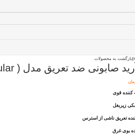
بازگشت به محصولات
ید صابونی ضد تعریق مدل ( regular)
مان
کننده قوی
ی زیربغل
نده تعریق ناشی از استرس
ده بوی غرق