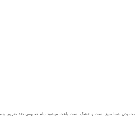
یرا پوست بدن شما تمیز است و خشک است باعث میشود مام صابونی ضد تعریق ب