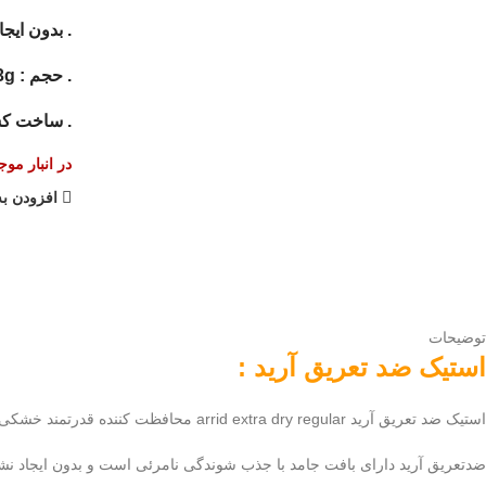
. بدون ایج
. حجم : 73g
. ساخت کشو
در انبار مو
افزودن به
توضیحات
استیک ضد تعریق آرید :
استیک ضد تعریق آرید arrid extra dry regular محافظت کننده قدرتمند خشکی و تازگی زیر بغل در تمام طول روز به همراه فرمول ویژه کاهش دهنده تعریق ناشی از استرس می باشد .
ضدتعریق آرید دارای بافت جامد با جذب شوندگی نامرئی است و بدون ایجاد نشا