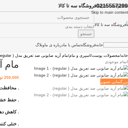
0215557299
فروشگاه سه تا کالا
Skip to navigation
Skip to main content
انتخاب دسته بندی
جستجو
خانه
فروشگاه
تماس با ما
درباره ی ما
وبلاگ
ته بندی کالاها
خانه
محصولات پوست
اسپری و مام
مام آرید صابونی ضد تعریق مدل ( regular)
مام آر
اتمام موجودی
250,000
تو
بزرگنمایی تصویر
. محافظت 
. حفظ خشک
. کاهش ده
. خنثی کنن