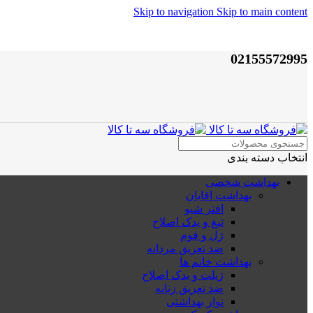
Skip to navigation
Skip to main content
02155572995
انتخاب دسته بندی
بهداشت شخصی
بهداشت اقایان
افتر شیو
تیغ و یدک اصلاح
ژل و فوم
ضد تعریق مردانه
بهداشت خانم ها
ژیلت و یدک اصلاح
ضد تعریق زنانه
نوار بهداشتی