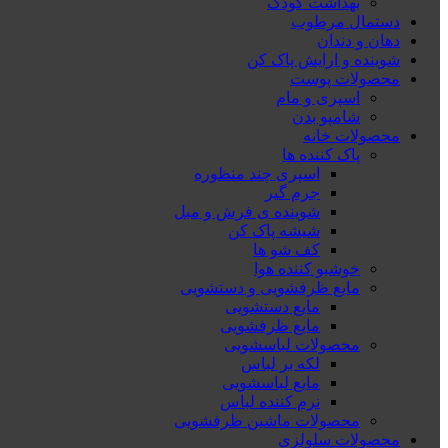
بهداشت کودک
دستمال مرطوب
دهان و دندان
شوینده و ارایش پاک کن
محصولات پوست
اسپری و مام
شامپو بدن
محصولات خانه
پاک کننده ها
اسپری چند منظوره
جرم گیر
شوینده ی فرش و مبل
شیشه پاک کن
کف شو ها
خوشبو کننده هوا
مایع ظرفشویی و دستشویی
مایع دستشویی
مایع ظرفشویی
محصولات لباسشویی
لکه بر لباس
مایع لباسشویی
نرم کننده لباس
محصولات ماشین ظرفشویی
محصولات سلولزی