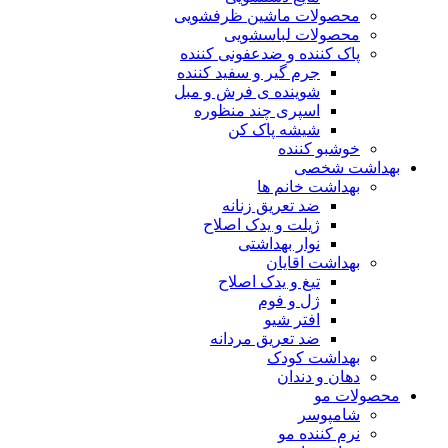
محصولات ماشین ظرفشویی
محصولات لباسشویی
پاک کننده و ضدعفونی کننده
جرم گیر و سفید کننده
شوینده ی فرش و مبل
اسپری چند منظوره
شیشه پاک کن
خوشبو کننده
بهداشت شخصی
بهداشت خانم ها
ضد تعریق زنانه
ژیلت و یدک اصلاح
نوار بهداشتی
بهداشت اقایان
تیغ و یدک اصلاح
ژل و فوم
افتر شیو
ضد تعریق مردانه
بهداشت کودک
دهان و دندان
محصولات مو
شامپوسر
نرم کننده مو