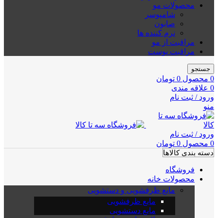
محصولات مو
شامپوسر
صابون
نرم کننده ها
مراقبت از مو
مراقبت پوست
جستجو
0
محصول
0
تومان
0
علاقه مندی
ورود / ثبت نام
منو
ورود / ثبت نام
0
محصول
0
تومان
دسته بندی کالاها
فروشگاه
محصولات خانه
مایع ظرفشویی و دستشویی
مایع ظرفشویی
مایع دستشویی