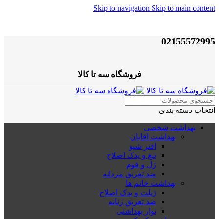
Skip to navigation
Skip to main content
02155572995
فروشگاه سه تا کالا
انتخاب دسته بندی
بهداشت شخصی
بهداشت اقایان
افتر شیو
تیغ و یدک اصلاح
ژل و فوم
ضد تعریق مردانه
بهداشت خانم ها
ژیلت و یدک اصلاح
ضد تعریق زنانه
نوار بهداشتی