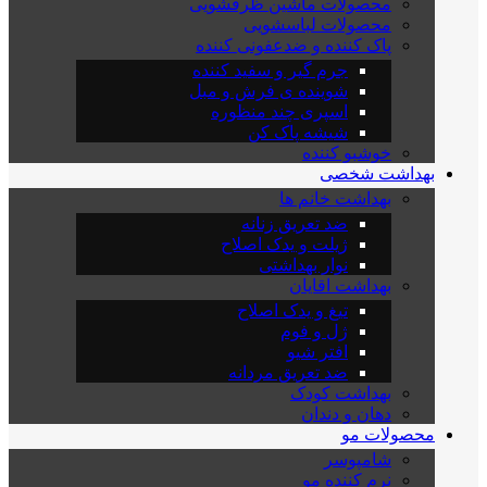
محصولات ماشین ظرفشویی
محصولات لباسشویی
پاک کننده و ضدعفونی کننده
جرم گیر و سفید کننده
شوینده ی فرش و مبل
اسپری چند منظوره
شیشه پاک کن
خوشبو کننده
بهداشت شخصی
بهداشت خانم ها
ضد تعریق زنانه
ژیلت و یدک اصلاح
نوار بهداشتی
بهداشت اقایان
تیغ و یدک اصلاح
ژل و فوم
افتر شیو
ضد تعریق مردانه
بهداشت کودک
دهان و دندان
محصولات مو
شامپوسر
نرم کننده مو