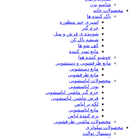
شامپو بدن
محصولات خانه
پاک کننده ها
اسپری چند منظوره
جرم گیر
شوینده ی فرش و مبل
شیشه پاک کن
کف شو ها
مایع تمیز کننده
خوشبو کننده هوا
مایع ظرفشویی و دستشویی
مایع دستشویی
مایع ظرفشویی
محصولات لباسشویی
پودر لباسشویی
جرم گیر ماشین لباسشویی
قرص ماشین لباسشویی
لکه بر لباس
مایع لباسشویی
نرم کننده لباس
محصولات ماشین ظرفشویی
محصولات سلولزی
دستمال توالت