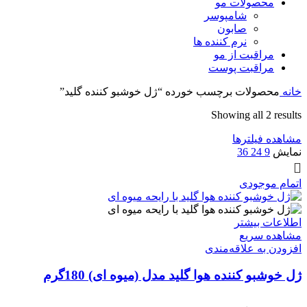
محصولات مو
شامپوسر
صابون
نرم کننده ها
مراقبت از مو
مراقبت پوست
خانه
محصولات برچسب خورده “ژل خوشبو کننده گلید”
Sorted
Showing all 2 results
by
مشاهده فیلترها
latest
نمایش
9
24
36
اتمام موجودی
اطلاعات بیشتر
مشاهده سریع
افزودن به علاقه‌مندی
ژل خوشبو کننده هوا گلید مدل (میوه ای) 180گرم