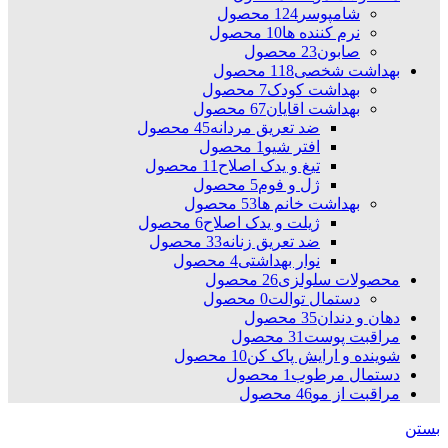
شامپوسر
124 محصول
نرم کننده ها
10 محصول
صابون
23 محصول
بهداشت شخصی
118 محصول
بهداشت کودک
7 محصول
بهداشت اقایان
67 محصول
ضد تعریق مردانه
45 محصول
افتر شیو
1 محصول
تیغ و یدک اصلاح
11 محصول
ژل و فوم
5 محصول
بهداشت خانم ها
53 محصول
ژیلت و یدک اصلاح
6 محصول
ضد تعریق زنانه
33 محصول
نوار بهداشتی
4 محصول
محصولات سلولزی
26 محصول
دستمال توالت
0 محصول
دهان و دندان
35 محصول
مراقبت پوست
31 محصول
شوینده و ارایش پاک کن
10 محصول
دستمال مرطوب
1 محصول
مراقبت از مو
46 محصول
بستن