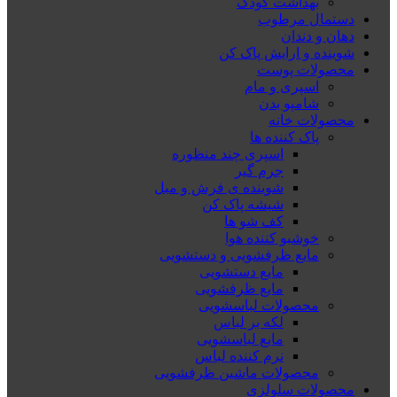
بهداشت کودک
دستمال مرطوب
دهان و دندان
شوینده و ارایش پاک کن
محصولات پوست
اسپری و مام
شامپو بدن
محصولات خانه
پاک کننده ها
اسپری چند منظوره
جرم گیر
شوینده ی فرش و مبل
شیشه پاک کن
کف شو ها
خوشبو کننده هوا
مایع ظرفشویی و دستشویی
مایع دستشویی
مایع ظرفشویی
محصولات لباسشویی
لکه بر لباس
مایع لباسشویی
نرم کننده لباس
محصولات ماشین ظرفشویی
محصولات سلولزی