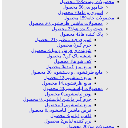
محصولات پوست
188 محصول
شامپو بدن
56 محصول
اسپری و مام
70 محصول
محصولات خانه
159 محصول
محصولات ماشین ظرفشویی
20 محصول
خوشبو کننده هوا
23 محصول
پاک کننده ها
42 محصول
اسپری چند منظوره
21 محصول
جرم گیر
8 محصول
شوینده ی فرش و مبل
3 محصول
شیشه پاک کن
7 محصول
کف شو ها
1 محصول
مایع تمیز کننده
0 محصول
مایع ظرفشویی و دستشویی
26 محصول
مایع دستشویی
12 محصول
مایع ظرفشویی
14 محصول
محصولات لباسشویی
40 محصول
پودر لباسشویی
0 محصول
جرم گیر ماشین لباسشویی
0 محصول
مایع لباسشویی
1 محصول
قرص ماشین لباسشویی
0 محصول
لکه بر لباس
3 محصول
نرم کننده لباس
2 محصول
محصولات مو
207 محصول