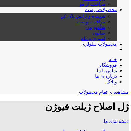
مراقبت از مو
محصولات پوست
شوینده و ارایش پاک کن
مراقبت پوست
شامپو بدن
صابون
اسپری و مام
محصولات سلولزی
خانه
فروشگاه
تماس با ما
درباره ی ما
وبلاگ
مشاهده ی تمام محصولات
ژل اصلاح ژیلت فیوژن
دسته بندی ها