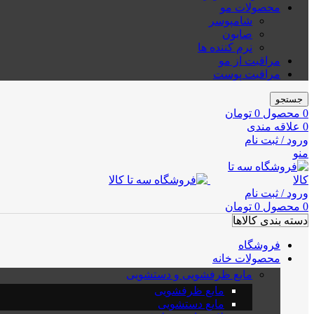
محصولات مو
شامپوسر
صابون
نرم کننده ها
مراقبت از مو
مراقبت پوست
جستجو
0
محصول
0
تومان
0
علاقه مندی
ورود / ثبت نام
منو
ورود / ثبت نام
0
محصول
0
تومان
دسته بندی کالاها
فروشگاه
محصولات خانه
مایع ظرفشویی و دستشویی
مایع ظرفشویی
مایع دستشویی