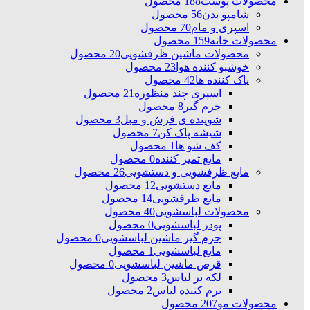
محصولات پوست
188 محصول
شامپو بدن
56 محصول
اسپری و مام
70 محصول
محصولات خانه
159 محصول
محصولات ماشین ظرفشویی
20 محصول
خوشبو کننده هوا
23 محصول
پاک کننده ها
42 محصول
اسپری چند منظوره
21 محصول
جرم گیر
8 محصول
شوینده ی فرش و مبل
3 محصول
شیشه پاک کن
7 محصول
کف شو ها
1 محصول
مایع تمیز کننده
0 محصول
مایع ظرفشویی و دستشویی
26 محصول
مایع دستشویی
12 محصول
مایع ظرفشویی
14 محصول
محصولات لباسشویی
40 محصول
پودر لباسشویی
0 محصول
جرم گیر ماشین لباسشویی
0 محصول
مایع لباسشویی
1 محصول
قرص ماشین لباسشویی
0 محصول
لکه بر لباس
3 محصول
نرم کننده لباس
2 محصول
محصولات مو
207 محصول