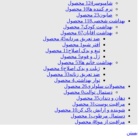
شامپوسر
124 محصول
نرم کننده ها
10 محصول
صابون
23 محصول
بهداشت شخصی
118 محصول
بهداشت کودک
7 محصول
بهداشت اقایان
67 محصول
ضد تعریق مردانه
45 محصول
افتر شیو
1 محصول
تیغ و یدک اصلاح
11 محصول
ژل و فوم
5 محصول
بهداشت خانم ها
53 محصول
ژیلت و یدک اصلاح
6 محصول
ضد تعریق زنانه
33 محصول
نوار بهداشتی
4 محصول
محصولات سلولزی
26 محصول
دستمال توالت
0 محصول
دهان و دندان
35 محصول
مراقبت پوست
31 محصول
شوینده و ارایش پاک کن
10 محصول
دستمال مرطوب
1 محصول
مراقبت از مو
46 محصول
بستن