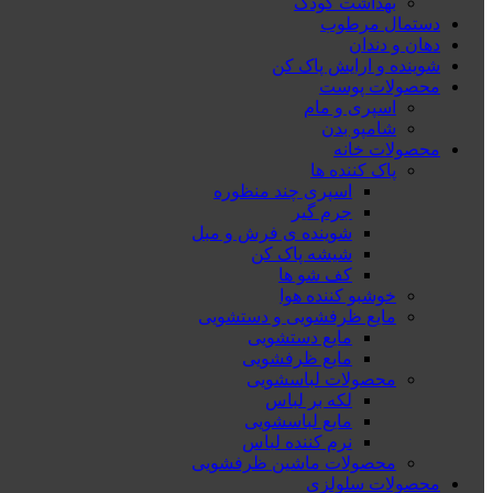
بهداشت کودک
دستمال مرطوب
دهان و دندان
شوینده و ارایش پاک کن
محصولات پوست
اسپری و مام
شامپو بدن
محصولات خانه
پاک کننده ها
اسپری چند منظوره
جرم گیر
شوینده ی فرش و مبل
شیشه پاک کن
کف شو ها
خوشبو کننده هوا
مایع ظرفشویی و دستشویی
مایع دستشویی
مایع ظرفشویی
محصولات لباسشویی
لکه بر لباس
مایع لباسشویی
نرم کننده لباس
محصولات ماشین ظرفشویی
محصولات سلولزی