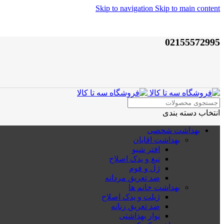
Skip to navigation
Skip to main content
02155572995
انتخاب دسته بندی
بهداشت شخصی
بهداشت اقایان
افتر شیو
تیغ و یدک اصلاح
ژل و فوم
ضد تعریق مردانه
بهداشت خانم ها
ژیلت و یدک اصلاح
ضد تعریق زنانه
نوار بهداشتی