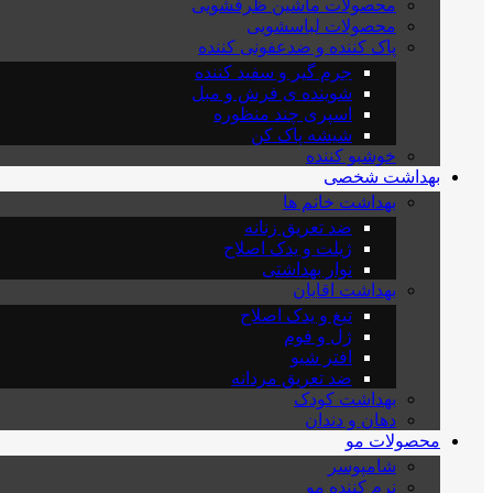
محصولات ماشین ظرفشویی
محصولات لباسشویی
پاک کننده و ضدعفونی کننده
جرم گیر و سفید کننده
شوینده ی فرش و مبل
اسپری چند منظوره
شیشه پاک کن
خوشبو کننده
بهداشت شخصی
بهداشت خانم ها
ضد تعریق زنانه
ژیلت و یدک اصلاح
نوار بهداشتی
بهداشت اقایان
تیغ و یدک اصلاح
ژل و فوم
افتر شیو
ضد تعریق مردانه
بهداشت کودک
دهان و دندان
محصولات مو
شامپوسر
نرم کننده مو