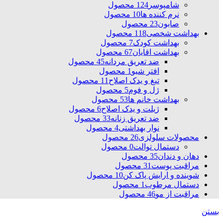
شامپوسر
124 محصول
نرم کننده ها
10 محصول
صابون
23 محصول
بهداشت شخصی
118 محصول
بهداشت کودک
7 محصول
بهداشت اقایان
67 محصول
ضد تعریق مردانه
45 محصول
افتر شیو
1 محصول
تیغ و یدک اصلاح
11 محصول
ژل و فوم
5 محصول
بهداشت خانم ها
53 محصول
ژیلت و یدک اصلاح
6 محصول
ضد تعریق زنانه
33 محصول
نوار بهداشتی
4 محصول
محصولات سلولزی
26 محصول
دستمال توالت
0 محصول
دهان و دندان
35 محصول
مراقبت پوست
31 محصول
شوینده و ارایش پاک کن
10 محصول
دستمال مرطوب
1 محصول
مراقبت از مو
46 محصول
بستن