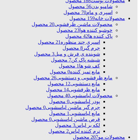
محصولات پوست
188 محصول
شامپو بدن
56 محصول
اسپری و مام
70 محصول
محصولات خانه
159 محصول
محصولات ماشین ظرفشویی
20 محصول
خوشبو کننده هوا
23 محصول
پاک کننده ها
42 محصول
اسپری چند منظوره
21 محصول
جرم گیر
8 محصول
شوینده ی فرش و مبل
3 محصول
شیشه پاک کن
7 محصول
کف شو ها
1 محصول
مایع تمیز کننده
0 محصول
مایع ظرفشویی و دستشویی
26 محصول
مایع دستشویی
12 محصول
مایع ظرفشویی
14 محصول
محصولات لباسشویی
40 محصول
پودر لباسشویی
0 محصول
جرم گیر ماشین لباسشویی
0 محصول
مایع لباسشویی
1 محصول
قرص ماشین لباسشویی
0 محصول
لکه بر لباس
3 محصول
نرم کننده لباس
2 محصول
محصولات مو
207 محصول