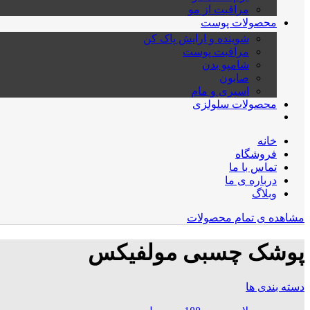
مراقبت از مو
محصولات پوست
شوینده و ارایش پاک کن
مراقبت پوست
شامپو بدن
صابون
اسپری و مام
محصولات سلولزی
خانه
فروشگاه
تماس با ما
درباره ی ما
وبلاگ
مشاهده ی تمام محصولات
پوشک چسبی مولفیکس
دسته بندی ها