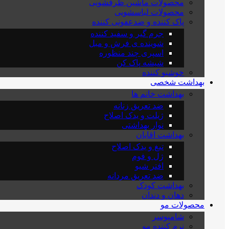
محصولات ماشین ظرفشویی
محصولات لباسشویی
پاک کننده و ضدعفونی کننده
جرم گیر و سفید کننده
شوینده ی فرش و مبل
اسپری چند منظوره
شیشه پاک کن
خوشبو کننده
بهداشت شخصی
بهداشت خانم ها
ضد تعریق زنانه
ژیلت و یدک اصلاح
نوار بهداشتی
بهداشت اقایان
تیغ و یدک اصلاح
ژل و فوم
افتر شیو
ضد تعریق مردانه
بهداشت کودک
دهان و دندان
محصولات مو
شامپوسر
نرم کننده مو