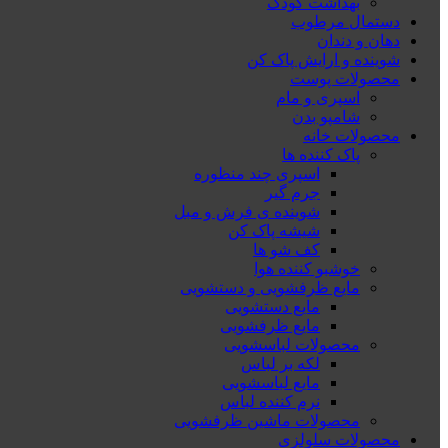
بهداشت کودک
دستمال مرطوب
دهان و دندان
شوینده و ارایش پاک کن
محصولات پوست
اسپری و مام
شامپو بدن
محصولات خانه
پاک کننده ها
اسپری چند منظوره
جرم گیر
شوینده ی فرش و مبل
شیشه پاک کن
کف شو ها
خوشبو کننده هوا
مایع ظرفشویی و دستشویی
مایع دستشویی
مایع ظرفشویی
محصولات لباسشویی
لکه بر لباس
مایع لباسشویی
نرم کننده لباس
محصولات ماشین ظرفشویی
محصولات سلولزی