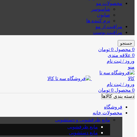
محصولات مو
شامپوسر
صابون
نرم کننده ها
مراقبت از مو
مراقبت پوست
جستجو
0
محصول
0
تومان
0
علاقه مندی
ورود / ثبت نام
منو
ورود / ثبت نام
0
محصول
0
تومان
دسته بندی کالاها
فروشگاه
محصولات خانه
مایع ظرفشویی و دستشویی
مایع ظرفشویی
مایع دستشویی