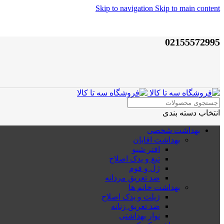
Skip to navigation
Skip to main content
02155572995
انتخاب دسته بندی
بهداشت شخصی
بهداشت اقایان
افتر شیو
تیغ و یدک اصلاح
ژل و فوم
ضد تعریق مردانه
بهداشت خانم ها
ژیلت و یدک اصلاح
ضد تعریق زنانه
نوار بهداشتی