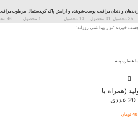
زی
دهان و دندان
مراقبت پوست
شوینده و ارایش پاک کن
دستمال مرطوب
مراقبت
35 محصول
31 محصول
10 محصول
1 محصول
46 محصول
ب خورده “نوار بهداشتی روزانه”
لپد (همراه با
ی
40
تومان