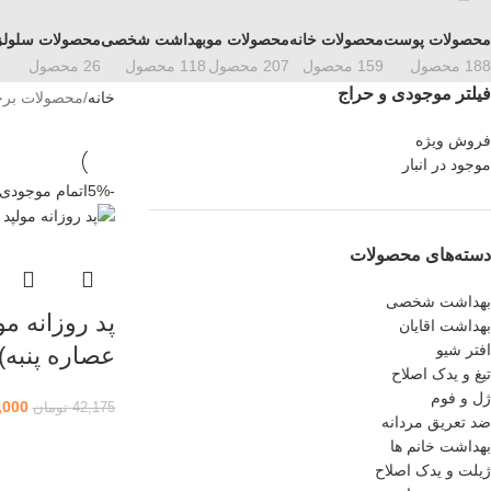
محصولات پوست
محصولات خانه
محصولات مو
بهداشت شخصی
محصولات سلول
188 محصول
159 محصول
207 محصول
118 محصول
26 محصول
فیلتر موجودی و حراج
خانه
محصولات برچس
فروش ویژه
موجود در انبار
-5%
اتمام موجودی
دسته‌های محصولات
بهداشت شخصی
پد روزانه مو
بهداشت اقایان
افتر شیو
عصاره پنبه) 20 عدد
تیغ و یدک اصلاح
ژل و فوم
,000
42,175
تومان
ضد تعریق مردانه
بهداشت خانم ها
ژیلت و یدک اصلاح