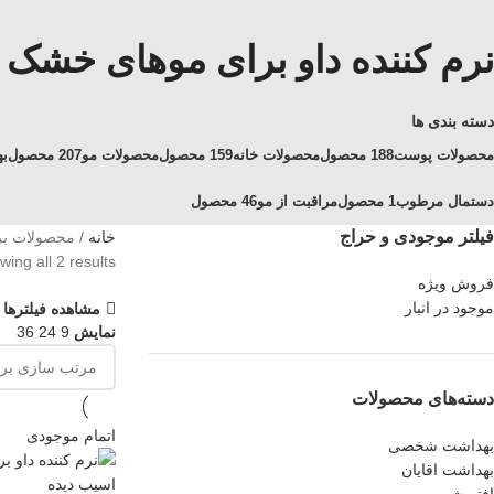
نرم کننده داو برای موهای خشک
دسته بندی ها
محصولات پوست
188 محصول
محصولات خانه
159 محصول
محصولات مو
207 محصول
ب
دستمال مرطوب
1 محصول
مراقبت از مو
46 محصول
فیلتر موجودی و حراج
خانه
محصولات بر
ing all 2 results
فروش ویژه
موجود در انبار
مشاهده فیلترها
نمایش
9
24
36
دسته‌های محصولات
اتمام موجودی
بهداشت شخصی
بهداشت اقایان
افتر شیو