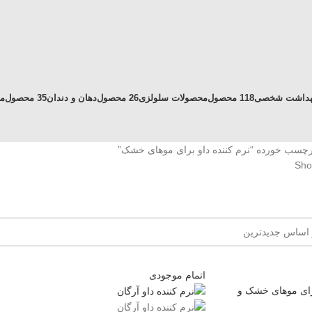
هداشت شخصی
118 محصول
محصولات سلولزی
26 محصول
دهان و دندان
35 محصول
م
چسب خورده “نرم کننده داو برای موهای خشک”
Show
اتمام موجودی