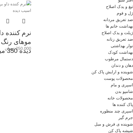
تیغ و یدک اصلاح
ژل و فوم
ضد تعریق مردانه
بهداشت خانم ها
نرم کننده د
ژیلت و یدک اصلاح
ضد تعریق زنانه
موهای رنگ 
نوار بهداشتی
250,000
تومان
دیده 350 میل
بهداشت کودک
دستمال مرطوب
دهان و دندان
شوینده و ارایش پاک کن
محصولات پوست
اسپری و مام
شامپو بدن
محصولات خانه
پاک کننده ها
اسپری چند منظوره
جرم گیر
شوینده ی فرش و مبل
شیشه پاک کن