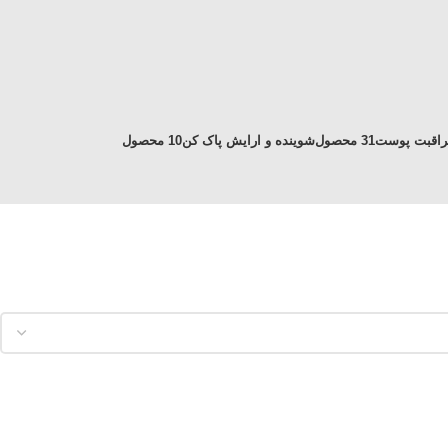
راقبت پوست
31 محصول
شوینده و ارایش پاک کن
10 محصول