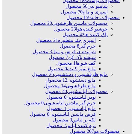
محصولات پوست
188 محصول
شامپو بدن
56 محصول
اسپری و مام
70 محصول
محصولات خانه
159 محصول
محصولات ماشین ظرفشویی
20 محصول
خوشبو کننده هوا
23 محصول
پاک کننده ها
42 محصول
اسپری چند منظوره
21 محصول
جرم گیر
8 محصول
شوینده ی فرش و مبل
3 محصول
شیشه پاک کن
7 محصول
کف شو ها
1 محصول
مایع تمیز کننده
0 محصول
مایع ظرفشویی و دستشویی
26 محصول
مایع دستشویی
12 محصول
مایع ظرفشویی
14 محصول
محصولات لباسشویی
40 محصول
پودر لباسشویی
0 محصول
جرم گیر ماشین لباسشویی
0 محصول
مایع لباسشویی
1 محصول
قرص ماشین لباسشویی
0 محصول
لکه بر لباس
3 محصول
نرم کننده لباس
2 محصول
محصولات مو
207 محصول