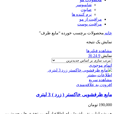
شامپوسر
صابون
نرم کننده ها
مراقبت از مو
مراقبت پوست
خانه
محصولات برچسب خورده “مایع ظرف”
نمایش یک نتیجه
مشاهده فیلترها
نمایش
9
24
36
اتمام موجودی
اطلاعات بیشتر
مشاهده سریع
افزودن به علاقه‌مندی
مایع ظرفشویی خاکستر ( زرد ) 3 لیتری
190,000
تومان
همیشه اولین نفر باشید! برای اطلاع از آخرین تخفیف‌ها و جدیدترین