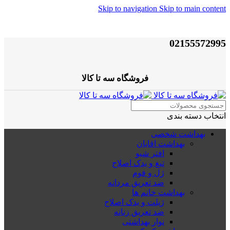
Skip to navigation
Skip to main content
02155572995
فروشگاه سه تا کالا
انتخاب دسته بندی
بهداشت شخصی
بهداشت اقایان
افتر شیو
تیغ و یدک اصلاح
ژل و فوم
ضد تعریق مردانه
بهداشت خانم ها
ژیلت و یدک اصلاح
ضد تعریق زنانه
نوار بهداشتی