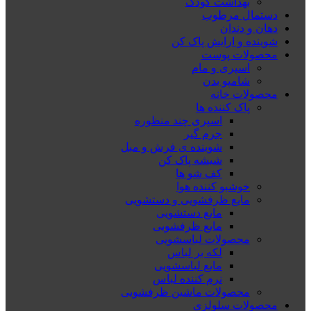
بهداشت کودک
دستمال مرطوب
دهان و دندان
شوینده و ارایش پاک کن
محصولات پوست
اسپری و مام
شامپو بدن
محصولات خانه
پاک کننده ها
اسپری چند منظوره
جرم گیر
شوینده ی فرش و مبل
شیشه پاک کن
کف شو ها
خوشبو کننده هوا
مایع ظرفشویی و دستشویی
مایع دستشویی
مایع ظرفشویی
محصولات لباسشویی
لکه بر لباس
مایع لباسشویی
نرم کننده لباس
محصولات ماشین ظرفشویی
محصولات سلولزی