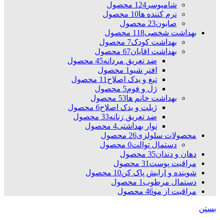
شامپوسر
124 محصول
نرم کننده ها
10 محصول
صابون
23 محصول
بهداشت شخصی
118 محصول
بهداشت کودک
7 محصول
بهداشت اقایان
67 محصول
ضد تعریق مردانه
45 محصول
افتر شیو
1 محصول
تیغ و یدک اصلاح
11 محصول
ژل و فوم
5 محصول
بهداشت خانم ها
53 محصول
ژیلت و یدک اصلاح
6 محصول
ضد تعریق زنانه
33 محصول
نوار بهداشتی
4 محصول
محصولات سلولزی
26 محصول
دستمال توالت
0 محصول
دهان و دندان
35 محصول
مراقبت پوست
31 محصول
شوینده و ارایش پاک کن
10 محصول
دستمال مرطوب
1 محصول
مراقبت از مو
46 محصول
بستن