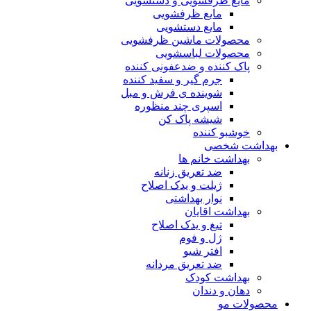
مایع ظرفشویی و دستشویی
مایع ظرفشویی
مایع دستشویی
محصولات ماشین ظرفشویی
محصولات لباسشویی
پاک کننده و ضدعفونی کننده
جرم گیر و سفید کننده
شوینده ی فرش و مبل
اسپری چند منظوره
شیشه پاک کن
خوشبو کننده
بهداشت شخصی
بهداشت خانم ها
ضد تعریق زنانه
ژیلت و یدک اصلاح
نوار بهداشتی
بهداشت اقایان
تیغ و یدک اصلاح
ژل و فوم
افتر شیو
ضد تعریق مردانه
بهداشت کودک
دهان و دندان
محصولات مو