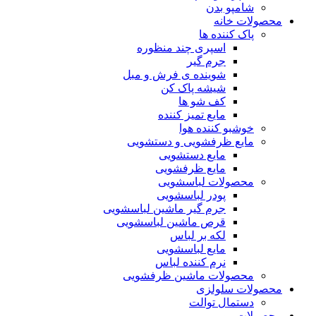
شامپو بدن
محصولات خانه
پاک کننده ها
اسپری چند منظوره
جرم گیر
شوینده ی فرش و مبل
شیشه پاک کن
کف شو ها
مایع تمیز کننده
خوشبو کننده هوا
مایع ظرفشویی و دستشویی
مایع دستشویی
مایع ظرفشویی
محصولات لباسشویی
پودر لباسشویی
جرم گیر ماشین لباسشویی
قرص ماشین لباسشویی
لکه بر لباس
مایع لباسشویی
نرم کننده لباس
محصولات ماشین ظرفشویی
محصولات سلولزی
دستمال توالت
محصولات مو