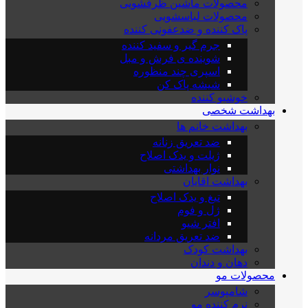
محصولات ماشین ظرفشویی
محصولات لباسشویی
پاک کننده و ضدعفونی کننده
جرم گیر و سفید کننده
شوینده ی فرش و مبل
اسپری چند منظوره
شیشه پاک کن
خوشبو کننده
بهداشت شخصی
بهداشت خانم ها
ضد تعریق زنانه
ژیلت و یدک اصلاح
نوار بهداشتی
بهداشت اقایان
تیغ و یدک اصلاح
ژل و فوم
افتر شیو
ضد تعریق مردانه
بهداشت کودک
دهان و دندان
محصولات مو
شامپوسر
نرم کننده مو