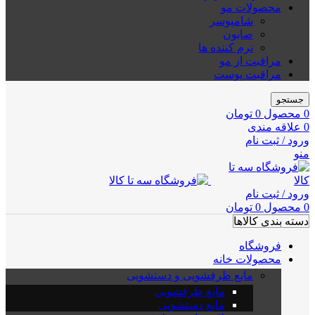
محصولات مو
شامپوسر
صابون
نرم کننده ها
مراقبت از مو
مراقبت پوست
جستجو
0
محصول
0
تومان
0
علاقه مندی
ورود / ثبت نام
منو
ورود / ثبت نام
0
محصول
0
تومان
دسته بندی کالاها
فروشگاه
محصولات خانه
مایع ظرفشویی و دستشویی
مایع ظرفشویی
مایع دستشویی