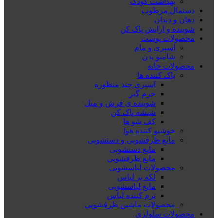
بهداشت کودک
دستمال مرطوب
دهان و دندان
شوینده و ارایش پاک کن
محصولات پوست
اسپری و مام
شامپو بدن
محصولات خانه
پاک کننده ها
اسپری چند منظوره
جرم گیر
شوینده ی فرش و مبل
شیشه پاک کن
کف شو ها
خوشبو کننده هوا
مایع ظرفشویی و دستشویی
مایع دستشویی
مایع ظرفشویی
محصولات لباسشویی
لکه بر لباس
مایع لباسشویی
نرم کننده لباس
محصولات ماشین ظرفشویی
محصولات سلولزی