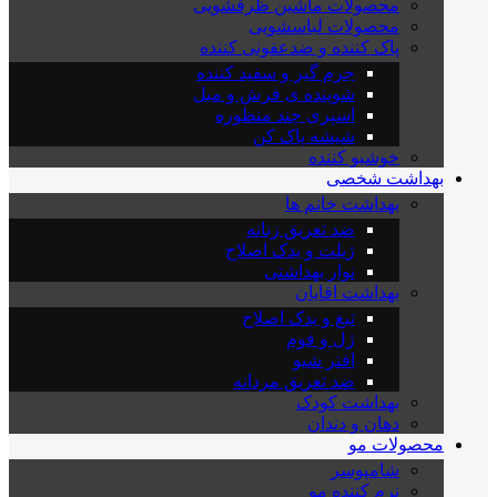
محصولات ماشین ظرفشویی
محصولات لباسشویی
پاک کننده و ضدعفونی کننده
جرم گیر و سفید کننده
شوینده ی فرش و مبل
اسپری چند منظوره
شیشه پاک کن
خوشبو کننده
بهداشت شخصی
بهداشت خانم ها
ضد تعریق زنانه
ژیلت و یدک اصلاح
نوار بهداشتی
بهداشت اقایان
تیغ و یدک اصلاح
ژل و فوم
افتر شیو
ضد تعریق مردانه
بهداشت کودک
دهان و دندان
محصولات مو
شامپوسر
نرم کننده مو