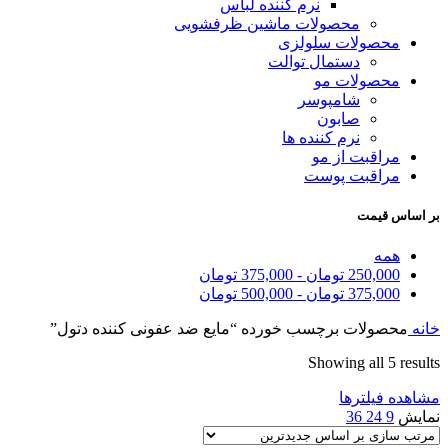
نرم کننده لباس
محصولات ماشین ظرفشویی
محصولات سلولزی
دستمال توالت
محصولات مو
شامپوسر
صابون
نرم کننده ها
مراقبت از مو
مراقبت پوست
بر اساس قیمت
همه
250,000
تومان
-
375,000
تومان
375,000
تومان
-
500,000
تومان
خانه
محصولات برچسب خورده “مایع ضد عفونی کننده دتول”
Sorted
Showing all 5 results
by
مشاهده فیلترها
latest
نمایش
9
24
36