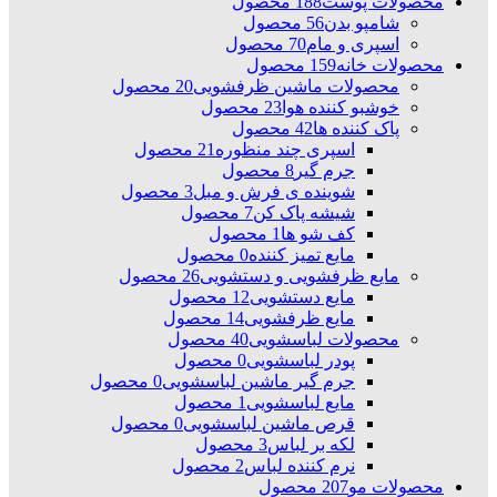
محصولات پوست
188 محصول
شامپو بدن
56 محصول
اسپری و مام
70 محصول
محصولات خانه
159 محصول
محصولات ماشین ظرفشویی
20 محصول
خوشبو کننده هوا
23 محصول
پاک کننده ها
42 محصول
اسپری چند منظوره
21 محصول
جرم گیر
8 محصول
شوینده ی فرش و مبل
3 محصول
شیشه پاک کن
7 محصول
کف شو ها
1 محصول
مایع تمیز کننده
0 محصول
مایع ظرفشویی و دستشویی
26 محصول
مایع دستشویی
12 محصول
مایع ظرفشویی
14 محصول
محصولات لباسشویی
40 محصول
پودر لباسشویی
0 محصول
جرم گیر ماشین لباسشویی
0 محصول
مایع لباسشویی
1 محصول
قرص ماشین لباسشویی
0 محصول
لکه بر لباس
3 محصول
نرم کننده لباس
2 محصول
محصولات مو
207 محصول