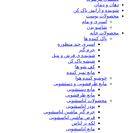
دهان و دندان
شوینده و ارایش پاک کن
محصولات پوست
اسپری و مام
شامپو بدن
محصولات خانه
پاک کننده ها
اسپری چند منظوره
جرم گیر
شوینده ی فرش و مبل
شیشه پاک کن
کف شو ها
مایع تمیز کننده
خوشبو کننده هوا
مایع ظرفشویی و دستشویی
مایع دستشویی
مایع ظرفشویی
محصولات لباسشویی
پودر لباسشویی
جرم گیر ماشین لباسشویی
قرص ماشین لباسشویی
لکه بر لباس
مایع لباسشویی