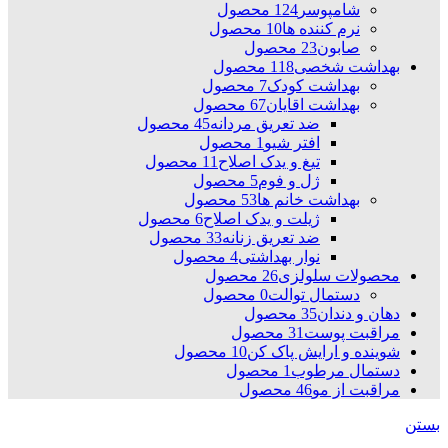
شامپوسر
124 محصول
نرم کننده ها
10 محصول
صابون
23 محصول
بهداشت شخصی
118 محصول
بهداشت کودک
7 محصول
بهداشت اقایان
67 محصول
ضد تعریق مردانه
45 محصول
افتر شیو
1 محصول
تیغ و یدک اصلاح
11 محصول
ژل و فوم
5 محصول
بهداشت خانم ها
53 محصول
ژیلت و یدک اصلاح
6 محصول
ضد تعریق زنانه
33 محصول
نوار بهداشتی
4 محصول
محصولات سلولزی
26 محصول
دستمال توالت
0 محصول
دهان و دندان
35 محصول
مراقبت پوست
31 محصول
شوینده و ارایش پاک کن
10 محصول
دستمال مرطوب
1 محصول
مراقبت از مو
46 محصول
بستن