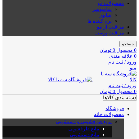
محصولات مو
شامپوسر
صابون
نرم کننده ها
مراقبت از مو
مراقبت پوست
جستجو
0
محصول
0
تومان
0
علاقه مندی
ورود / ثبت نام
منو
ورود / ثبت نام
0
محصول
0
تومان
دسته بندی کالاها
فروشگاه
محصولات خانه
مایع ظرفشویی و دستشویی
مایع ظرفشویی
مایع دستشویی