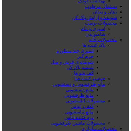
بهداشت کودک
دستمال مرطوب
دهان و دندان
شوینده و ارایش پاک کن
محصولات پوست
اسپری و مام
شامپو بدن
محصولات خانه
پاک کننده ها
اسپری چند منظوره
جرم گیر
شوینده ی فرش و مبل
شیشه پاک کن
کف شو ها
خوشبو کننده هوا
مایع ظرفشویی و دستشویی
مایع دستشویی
مایع ظرفشویی
محصولات لباسشویی
لکه بر لباس
مایع لباسشویی
نرم کننده لباس
محصولات ماشین ظرفشویی
محصولات سلولزی