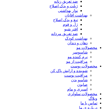
ضد تعریق زنانه
ژیلت و یدک اصلاح
نوار بهداشتی
بهداشت اقایان
تیغ و یدک اصلاح
ژل و فوم
افتر شیو
ضد تعریق مردانه
بهداشت کودک
دهان و دندان
محصولات مو
شامپوسر
نرم کننده مو
مراقبت از مو
محصولات پوست
شوینده و ارایش پاک کن
مراقبت پوست
شامپو بدن
صابون
اسپری و مام
محصولات سلولزی
وبلاگ
تماس با ما
درباره ی ما