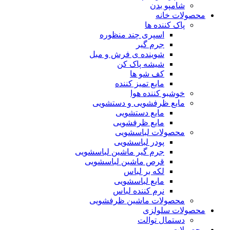
شامپو بدن
محصولات خانه
پاک کننده ها
اسپری چند منظوره
جرم گیر
شوینده ی فرش و مبل
شیشه پاک کن
کف شو ها
مایع تمیز کننده
خوشبو کننده هوا
مایع ظرفشویی و دستشویی
مایع دستشویی
مایع ظرفشویی
محصولات لباسشویی
پودر لباسشویی
جرم گیر ماشین لباسشویی
قرص ماشین لباسشویی
لکه بر لباس
مایع لباسشویی
نرم کننده لباس
محصولات ماشین ظرفشویی
محصولات سلولزی
دستمال توالت
محصولات مو