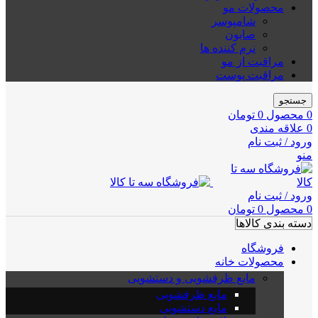
محصولات مو
شامپوسر
صابون
نرم کننده ها
مراقبت از مو
مراقبت پوست
جستجو
0
محصول
0
تومان
0
علاقه مندی
ورود / ثبت نام
منو
ورود / ثبت نام
0
محصول
0
تومان
دسته بندی کالاها
فروشگاه
محصولات خانه
مایع ظرفشویی و دستشویی
مایع ظرفشویی
مایع دستشویی