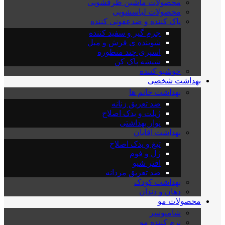
محصولات ماشین ظرفشویی
محصولات لباسشویی
پاک کننده و ضدعفونی کننده
جرم گیر و سفید کننده
شوینده ی فرش و مبل
اسپری چند منظوره
شیشه پاک کن
خوشبو کننده
بهداشت شخصی
بهداشت خانم ها
ضد تعریق زنانه
ژیلت و یدک اصلاح
نوار بهداشتی
بهداشت اقایان
تیغ و یدک اصلاح
ژل و فوم
افتر شیو
ضد تعریق مردانه
بهداشت کودک
دهان و دندان
محصولات مو
شامپوسر
نرم کننده مو