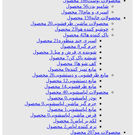
محصولات پوست
188 محصول
شامپو بدن
56 محصول
اسپری و مام
70 محصول
محصولات خانه
159 محصول
محصولات ماشین ظرفشویی
20 محصول
خوشبو کننده هوا
23 محصول
پاک کننده ها
42 محصول
اسپری چند منظوره
21 محصول
جرم گیر
8 محصول
شوینده ی فرش و مبل
3 محصول
شیشه پاک کن
7 محصول
کف شو ها
1 محصول
مایع تمیز کننده
0 محصول
مایع ظرفشویی و دستشویی
26 محصول
مایع دستشویی
12 محصول
مایع ظرفشویی
14 محصول
محصولات لباسشویی
40 محصول
پودر لباسشویی
0 محصول
جرم گیر ماشین لباسشویی
0 محصول
مایع لباسشویی
1 محصول
قرص ماشین لباسشویی
0 محصول
لکه بر لباس
3 محصول
نرم کننده لباس
2 محصول
محصولات مو
207 محصول