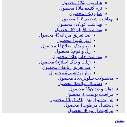
شامپوسر
124 محصول
نرم کننده ها
10 محصول
صابون
23 محصول
بهداشت شخصی
118 محصول
بهداشت کودک
7 محصول
بهداشت اقایان
67 محصول
ضد تعریق مردانه
45 محصول
افتر شیو
1 محصول
تیغ و یدک اصلاح
11 محصول
ژل و فوم
5 محصول
بهداشت خانم ها
53 محصول
ژیلت و یدک اصلاح
6 محصول
ضد تعریق زنانه
33 محصول
نوار بهداشتی
4 محصول
محصولات سلولزی
26 محصول
دستمال توالت
0 محصول
دهان و دندان
35 محصول
مراقبت پوست
31 محصول
شوینده و ارایش پاک کن
10 محصول
دستمال مرطوب
1 محصول
مراقبت از مو
46 محصول
بستن