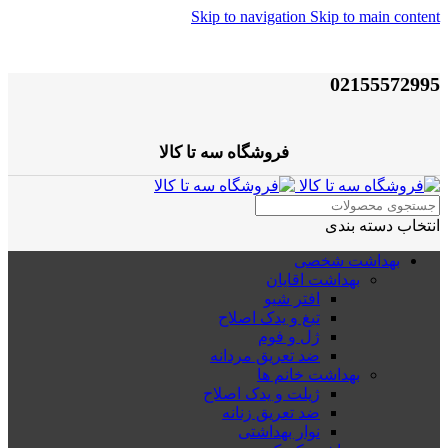
Skip to navigation
Skip to main content
02155572995
فروشگاه سه تا کالا
انتخاب دسته بندی
بهداشت شخصی
بهداشت اقایان
افتر شیو
تیغ و یدک اصلاح
ژل و فوم
ضد تعریق مردانه
بهداشت خانم ها
ژیلت و یدک اصلاح
ضد تعریق زنانه
نوار بهداشتی