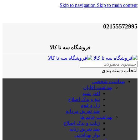
Skip to navigation
Skip to main content
02155572995
فروشگاه سه تا کالا
انتخاب دسته بندی
بهداشت شخصی
بهداشت اقایان
افتر شیو
تیغ و یدک اصلاح
ژل و فوم
ضد تعریق مردانه
بهداشت خانم ها
ژیلت و یدک اصلاح
ضد تعریق زنانه
نوار بهداشتی