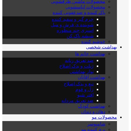
محصولات ماشین ظرفشویی
محصولات لباسشویی
پاک کننده و ضدعفونی کننده
جرم گیر و سفید کننده
شوینده ی فرش و مبل
اسپری چند منظوره
شیشه پاک کن
خوشبو کننده
بهداشت شخصی
بهداشت خانم ها
ضد تعریق زنانه
ژیلت و یدک اصلاح
نوار بهداشتی
بهداشت اقایان
تیغ و یدک اصلاح
ژل و فوم
افتر شیو
ضد تعریق مردانه
بهداشت کودک
دهان و دندان
محصولات مو
شامپوسر
نرم کننده مو