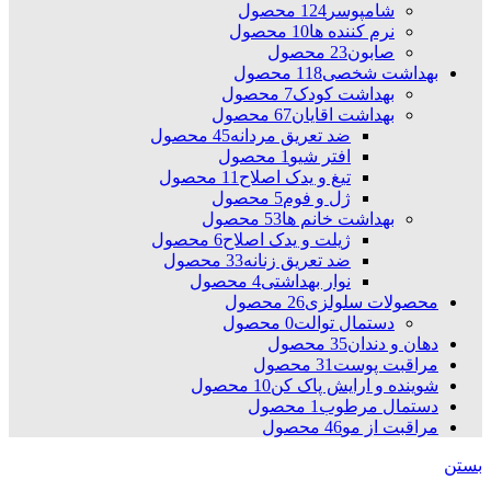
شامپوسر
124 محصول
نرم کننده ها
10 محصول
صابون
23 محصول
بهداشت شخصی
118 محصول
بهداشت کودک
7 محصول
بهداشت اقایان
67 محصول
ضد تعریق مردانه
45 محصول
افتر شیو
1 محصول
تیغ و یدک اصلاح
11 محصول
ژل و فوم
5 محصول
بهداشت خانم ها
53 محصول
ژیلت و یدک اصلاح
6 محصول
ضد تعریق زنانه
33 محصول
نوار بهداشتی
4 محصول
محصولات سلولزی
26 محصول
دستمال توالت
0 محصول
دهان و دندان
35 محصول
مراقبت پوست
31 محصول
شوینده و ارایش پاک کن
10 محصول
دستمال مرطوب
1 محصول
مراقبت از مو
46 محصول
بستن