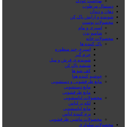
بهداشت کودک
دستمال مرطوب
دهان و دندان
شوینده و ارایش پاک کن
محصولات پوست
اسپری و مام
شامپو بدن
محصولات خانه
پاک کننده ها
اسپری چند منظوره
جرم گیر
شوینده ی فرش و مبل
شیشه پاک کن
کف شو ها
خوشبو کننده هوا
مایع ظرفشویی و دستشویی
مایع دستشویی
مایع ظرفشویی
محصولات لباسشویی
لکه بر لباس
مایع لباسشویی
نرم کننده لباس
محصولات ماشین ظرفشویی
محصولات سلولزی