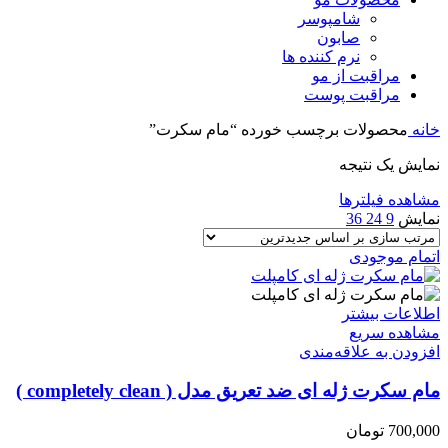
شامپوسر
صابون
نرم کننده ها
مراقبت از مو
مراقبت پوست
خانه
محصولات برچسب خورده “مام سکرت”
نمایش یک نتیجه
مشاهده فیلترها
نمایش
9
24
36
اتمام موجودی
اطلاعات بیشتر
مشاهده سریع
افزودن به علاقه‌مندی
مام سکرت ژله ای ضد تعریق مدل ( completely clean )
700,000
تومان