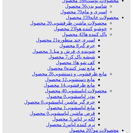
محصولات پوست
188 محصول
شامپو بدن
56 محصول
اسپری و مام
70 محصول
محصولات خانه
159 محصول
محصولات ماشین ظرفشویی
20 محصول
خوشبو کننده هوا
23 محصول
پاک کننده ها
42 محصول
اسپری چند منظوره
21 محصول
جرم گیر
8 محصول
شوینده ی فرش و مبل
3 محصول
شیشه پاک کن
7 محصول
کف شو ها
1 محصول
مایع تمیز کننده
0 محصول
مایع ظرفشویی و دستشویی
26 محصول
مایع دستشویی
12 محصول
مایع ظرفشویی
14 محصول
محصولات لباسشویی
40 محصول
پودر لباسشویی
0 محصول
جرم گیر ماشین لباسشویی
0 محصول
مایع لباسشویی
1 محصول
قرص ماشین لباسشویی
0 محصول
لکه بر لباس
3 محصول
نرم کننده لباس
2 محصول
محصولات مو
207 محصول