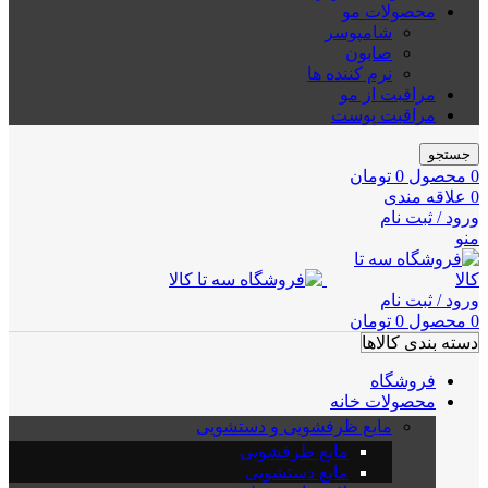
محصولات مو
شامپوسر
صابون
نرم کننده ها
مراقبت از مو
مراقبت پوست
جستجو
0
محصول
0
تومان
0
علاقه مندی
ورود / ثبت نام
منو
ورود / ثبت نام
0
محصول
0
تومان
دسته بندی کالاها
فروشگاه
محصولات خانه
مایع ظرفشویی و دستشویی
مایع ظرفشویی
مایع دستشویی