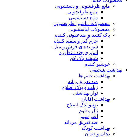
محصولات خانه
مایع ظرفشویی و دستشویی
مایع ظرفشویی
مایع دستشویی
محصولات ماشین ظرفشویی
محصولات لباسشویی
پاک کننده و ضدعفونی کننده
جرم گیر و سفید کننده
شوینده ی فرش و مبل
اسپری چند منظوره
شیشه پاک کن
خوشبو کننده
بهداشت شخصی
بهداشت خانم ها
ضد تعریق زنانه
ژیلت و یدک اصلاح
نوار بهداشتی
بهداشت اقایان
تیغ و یدک اصلاح
ژل و فوم
افتر شیو
ضد تعریق مردانه
بهداشت کودک
دهان و دندان