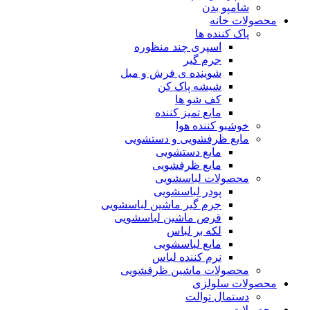
شامپو بدن
محصولات خانه
پاک کننده ها
اسپری چند منظوره
جرم گیر
شوینده ی فرش و مبل
شیشه پاک کن
کف شو ها
مایع تمیز کننده
خوشبو کننده هوا
مایع ظرفشویی و دستشویی
مایع دستشویی
مایع ظرفشویی
محصولات لباسشویی
پودر لباسشویی
جرم گیر ماشین لباسشویی
قرص ماشین لباسشویی
لکه بر لباس
مایع لباسشویی
نرم کننده لباس
محصولات ماشین ظرفشویی
محصولات سلولزی
دستمال توالت
محصولات مو