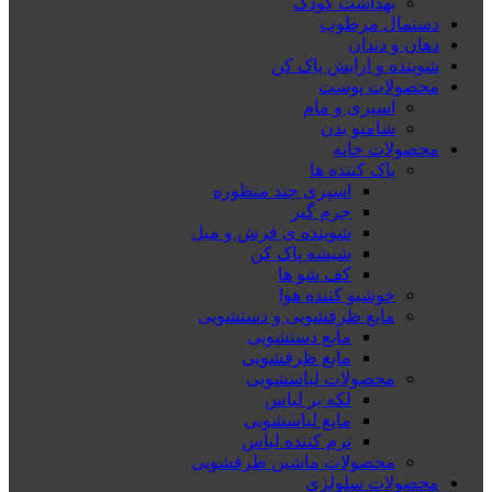
بهداشت کودک
دستمال مرطوب
دهان و دندان
شوینده و ارایش پاک کن
محصولات پوست
اسپری و مام
شامپو بدن
محصولات خانه
پاک کننده ها
اسپری چند منظوره
جرم گیر
شوینده ی فرش و مبل
شیشه پاک کن
کف شو ها
خوشبو کننده هوا
مایع ظرفشویی و دستشویی
مایع دستشویی
مایع ظرفشویی
محصولات لباسشویی
لکه بر لباس
مایع لباسشویی
نرم کننده لباس
محصولات ماشین ظرفشویی
محصولات سلولزی