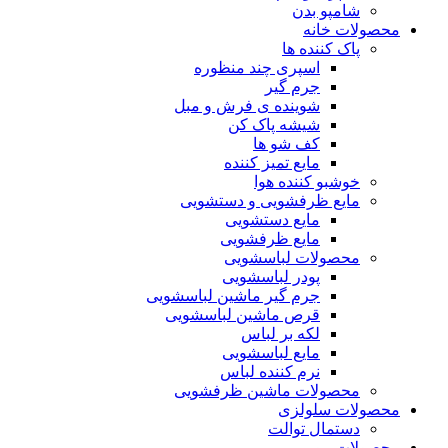
شامپو بدن
محصولات خانه
پاک کننده ها
اسپری چند منظوره
جرم گیر
شوینده ی فرش و مبل
شیشه پاک کن
کف شو ها
مایع تمیز کننده
خوشبو کننده هوا
مایع ظرفشویی و دستشویی
مایع دستشویی
مایع ظرفشویی
محصولات لباسشویی
پودر لباسشویی
جرم گیر ماشین لباسشویی
قرص ماشین لباسشویی
لکه بر لباس
مایع لباسشویی
نرم کننده لباس
محصولات ماشین ظرفشویی
محصولات سلولزی
دستمال توالت
محصولات مو