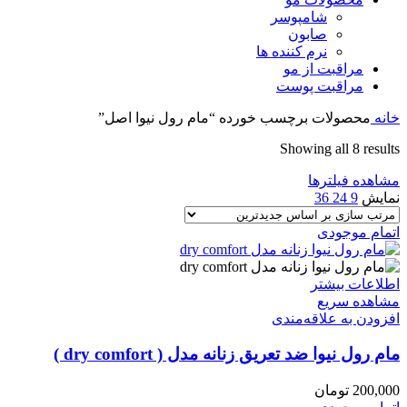
شامپوسر
صابون
نرم کننده ها
مراقبت از مو
مراقبت پوست
خانه
محصولات برچسب خورده “مام رول نیوا اصل”
Sorted
Showing all 8 results
by
مشاهده فیلترها
latest
نمایش
9
24
36
اتمام موجودی
اطلاعات بیشتر
مشاهده سریع
افزودن به علاقه‌مندی
مام رول نیوا ضد تعریق زنانه مدل ( dry comfort )
200,000
تومان