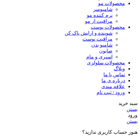
محصولات مو
شامپوسر
نرم کننده مو
مراقبت از مو
محصولات پوست
شوینده و ارایش پاک کن
مراقبت پوست
شامپو بدن
صابون
اسپری و مام
محصولات سلولزی
وبلاگ
تماس با ما
درباره ی ما
علاقه مندی
ورود / ثبت نام
سبد خرید
بستن
ورود
بستن
هنوز حساب کاربری ندارید؟