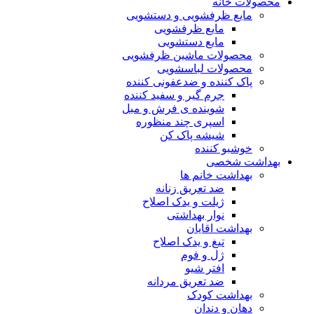
محصولات خانه
مایع ظرفشویی و دستشویی
مایع ظرفشویی
مایع دستشویی
محصولات ماشین ظرفشویی
محصولات لباسشویی
پاک کننده و ضدعفونی کننده
جرم گیر و سفید کننده
شوینده ی فرش و مبل
اسپری چند منظوره
شیشه پاک کن
خوشبو کننده
بهداشت شخصی
بهداشت خانم ها
ضد تعریق زنانه
ژیلت و یدک اصلاح
نوار بهداشتی
بهداشت اقایان
تیغ و یدک اصلاح
ژل و فوم
افتر شیو
ضد تعریق مردانه
بهداشت کودک
دهان و دندان