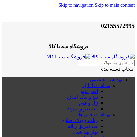
Skip to navigation
Skip to main content
02155572995
فروشگاه سه تا کالا
انتخاب دسته بندی
بهداشت شخصی
بهداشت اقایان
افتر شیو
تیغ و یدک اصلاح
ژل و فوم
ضد تعریق مردانه
بهداشت خانم ها
ژیلت و یدک اصلاح
ضد تعریق زنانه
نوار بهداشتی