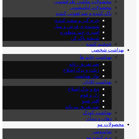
محصولات ماشین ظرفشویی
محصولات لباسشویی
پاک کننده و ضدعفونی کننده
جرم گیر و سفید کننده
شوینده ی فرش و مبل
اسپری چند منظوره
شیشه پاک کن
خوشبو کننده
بهداشت شخصی
بهداشت خانم ها
ضد تعریق زنانه
ژیلت و یدک اصلاح
نوار بهداشتی
بهداشت اقایان
تیغ و یدک اصلاح
ژل و فوم
افتر شیو
ضد تعریق مردانه
بهداشت کودک
دهان و دندان
محصولات مو
شامپوسر
نرم کننده مو