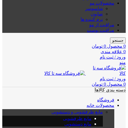
محصولات مو
شامپوسر
صابون
نرم کننده ها
مراقبت از مو
مراقبت پوست
جستجو
0
محصول
0
تومان
0
علاقه مندی
ورود / ثبت نام
منو
ورود / ثبت نام
0
محصول
0
تومان
دسته بندی کالاها
فروشگاه
محصولات خانه
مایع ظرفشویی و دستشویی
مایع ظرفشویی
مایع دستشویی