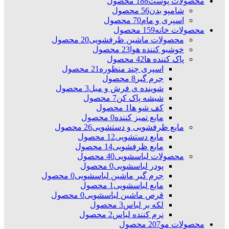
محصولات پوست
188 محصول
شامپو بدن
56 محصول
اسپری و مام
70 محصول
محصولات خانه
159 محصول
محصولات ماشین ظرفشویی
20 محصول
خوشبو کننده هوا
23 محصول
پاک کننده ها
42 محصول
اسپری چند منظوره
21 محصول
جرم گیر
8 محصول
شوینده ی فرش و مبل
3 محصول
شیشه پاک کن
7 محصول
کف شو ها
1 محصول
مایع تمیز کننده
0 محصول
مایع ظرفشویی و دستشویی
26 محصول
مایع دستشویی
12 محصول
مایع ظرفشویی
14 محصول
محصولات لباسشویی
40 محصول
پودر لباسشویی
0 محصول
جرم گیر ماشین لباسشویی
0 محصول
مایع لباسشویی
1 محصول
قرص ماشین لباسشویی
0 محصول
لکه بر لباس
3 محصول
نرم کننده لباس
2 محصول
محصولات مو
207 محصول