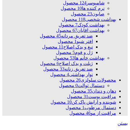
شامپوسر
124 محصول
نرم کننده ها
10 محصول
صابون
23 محصول
بهداشت شخصی
118 محصول
بهداشت کودک
7 محصول
بهداشت اقایان
67 محصول
ضد تعریق مردانه
45 محصول
افتر شیو
1 محصول
تیغ و یدک اصلاح
11 محصول
ژل و فوم
5 محصول
بهداشت خانم ها
53 محصول
ژیلت و یدک اصلاح
6 محصول
ضد تعریق زنانه
33 محصول
نوار بهداشتی
4 محصول
محصولات سلولزی
26 محصول
دستمال توالت
0 محصول
دهان و دندان
35 محصول
مراقبت پوست
31 محصول
شوینده و ارایش پاک کن
10 محصول
دستمال مرطوب
1 محصول
مراقبت از مو
46 محصول
بستن