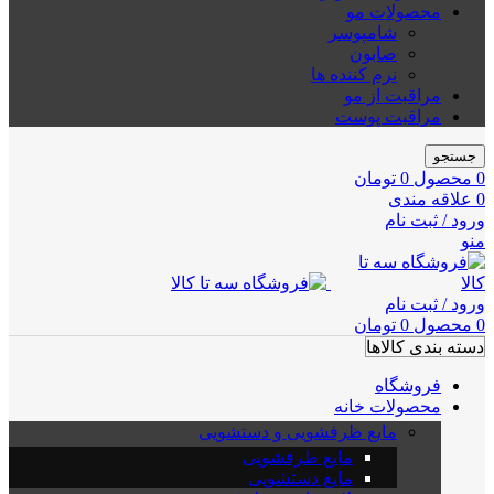
محصولات مو
شامپوسر
صابون
نرم کننده ها
مراقبت از مو
مراقبت پوست
جستجو
0
محصول
0
تومان
0
علاقه مندی
ورود / ثبت نام
منو
ورود / ثبت نام
0
محصول
0
تومان
دسته بندی کالاها
فروشگاه
محصولات خانه
مایع ظرفشویی و دستشویی
مایع ظرفشویی
مایع دستشویی