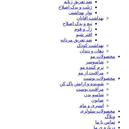
ضد تعریق زنانه
ژیلت و یدک اصلاح
نوار بهداشتی
بهداشت اقایان
تیغ و یدک اصلاح
ژل و فوم
افتر شیو
ضد تعریق مردانه
بهداشت کودک
دهان و دندان
محصولات مو
شامپوسر
نرم کننده مو
مراقبت از مو
محصولات پوست
شوینده و ارایش پاک کن
مراقبت پوست
شامپو بدن
صابون
اسپری و مام
محصولات سلولزی
وبلاگ
تماس با ما
درباره ی ما