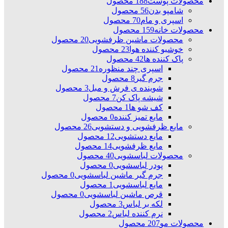
محصولات پوست
188 محصول
شامپو بدن
56 محصول
اسپری و مام
70 محصول
محصولات خانه
159 محصول
محصولات ماشین ظرفشویی
20 محصول
خوشبو کننده هوا
23 محصول
پاک کننده ها
42 محصول
اسپری چند منظوره
21 محصول
جرم گیر
8 محصول
شوینده ی فرش و مبل
3 محصول
شیشه پاک کن
7 محصول
کف شو ها
1 محصول
مایع تمیز کننده
0 محصول
مایع ظرفشویی و دستشویی
26 محصول
مایع دستشویی
12 محصول
مایع ظرفشویی
14 محصول
محصولات لباسشویی
40 محصول
پودر لباسشویی
0 محصول
جرم گیر ماشین لباسشویی
0 محصول
مایع لباسشویی
1 محصول
قرص ماشین لباسشویی
0 محصول
لکه بر لباس
3 محصول
نرم کننده لباس
2 محصول
محصولات مو
207 محصول