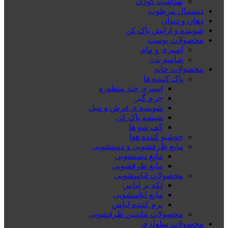
بهداشت کودک
دستمال مرطوب
دهان و دندان
شوینده و ارایش پاک کن
محصولات پوست
اسپری و مام
شامپو بدن
محصولات خانه
پاک کننده ها
اسپری چند منظوره
جرم گیر
شوینده ی فرش و مبل
شیشه پاک کن
کف شو ها
خوشبو کننده هوا
مایع ظرفشویی و دستشویی
مایع دستشویی
مایع ظرفشویی
محصولات لباسشویی
لکه بر لباس
مایع لباسشویی
نرم کننده لباس
محصولات ماشین ظرفشویی
محصولات سلولزی