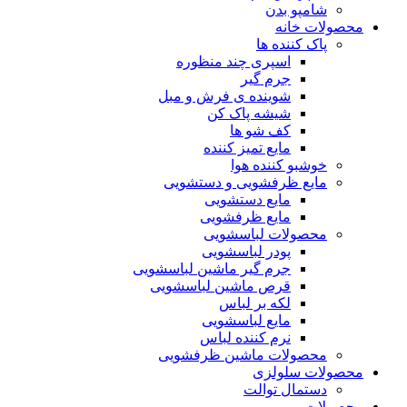
شامپو بدن
محصولات خانه
پاک کننده ها
اسپری چند منظوره
جرم گیر
شوینده ی فرش و مبل
شیشه پاک کن
کف شو ها
مایع تمیز کننده
خوشبو کننده هوا
مایع ظرفشویی و دستشویی
مایع دستشویی
مایع ظرفشویی
محصولات لباسشویی
پودر لباسشویی
جرم گیر ماشین لباسشویی
قرص ماشین لباسشویی
لکه بر لباس
مایع لباسشویی
نرم کننده لباس
محصولات ماشین ظرفشویی
محصولات سلولزی
دستمال توالت
محصولات مو