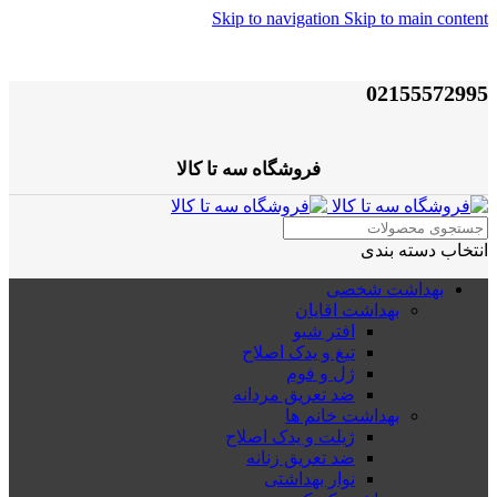
Skip to navigation
Skip to main content
02155572995
فروشگاه سه تا کالا
انتخاب دسته بندی
بهداشت شخصی
بهداشت اقایان
افتر شیو
تیغ و یدک اصلاح
ژل و فوم
ضد تعریق مردانه
بهداشت خانم ها
ژیلت و یدک اصلاح
ضد تعریق زنانه
نوار بهداشتی