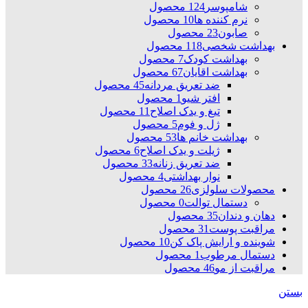
شامپوسر
124 محصول
نرم کننده ها
10 محصول
صابون
23 محصول
بهداشت شخصی
118 محصول
بهداشت کودک
7 محصول
بهداشت اقایان
67 محصول
ضد تعریق مردانه
45 محصول
افتر شیو
1 محصول
تیغ و یدک اصلاح
11 محصول
ژل و فوم
5 محصول
بهداشت خانم ها
53 محصول
ژیلت و یدک اصلاح
6 محصول
ضد تعریق زنانه
33 محصول
نوار بهداشتی
4 محصول
محصولات سلولزی
26 محصول
دستمال توالت
0 محصول
دهان و دندان
35 محصول
مراقبت پوست
31 محصول
شوینده و ارایش پاک کن
10 محصول
دستمال مرطوب
1 محصول
مراقبت از مو
46 محصول
بستن