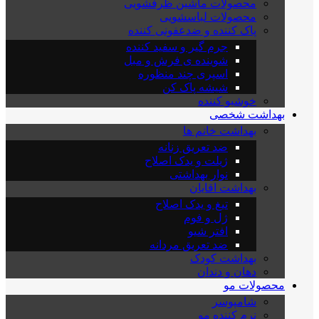
محصولات ماشین ظرفشویی
محصولات لباسشویی
پاک کننده و ضدعفونی کننده
جرم گیر و سفید کننده
شوینده ی فرش و مبل
اسپری چند منظوره
شیشه پاک کن
خوشبو کننده
بهداشت شخصی
بهداشت خانم ها
ضد تعریق زنانه
ژیلت و یدک اصلاح
نوار بهداشتی
بهداشت اقایان
تیغ و یدک اصلاح
ژل و فوم
افتر شیو
ضد تعریق مردانه
بهداشت کودک
دهان و دندان
محصولات مو
شامپوسر
نرم کننده مو