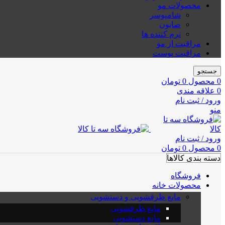
محصولات مو
شامپوسر
صابون
نرم کننده ها
مراقبت از مو
مراقبت پوست
جستجو
0
محصول
0
تومان
0
علاقه مندی
ورود / ثبت نام
منو
ورود / ثبت نام
0
محصول
0
تومان
دسته بندی کالاها
فروشگاه
محصولات خانه
مایع ظرفشویی و دستشویی
مایع ظرفشویی
مایع دستشویی