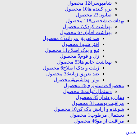
شامپوسر
124 محصول
نرم کننده ها
10 محصول
صابون
23 محصول
بهداشت شخصی
118 محصول
بهداشت کودک
7 محصول
بهداشت اقایان
67 محصول
ضد تعریق مردانه
45 محصول
افتر شیو
1 محصول
تیغ و یدک اصلاح
11 محصول
ژل و فوم
5 محصول
بهداشت خانم ها
53 محصول
ژیلت و یدک اصلاح
6 محصول
ضد تعریق زنانه
33 محصول
نوار بهداشتی
4 محصول
محصولات سلولزی
26 محصول
دستمال توالت
0 محصول
دهان و دندان
35 محصول
مراقبت پوست
31 محصول
شوینده و ارایش پاک کن
10 محصول
دستمال مرطوب
1 محصول
مراقبت از مو
46 محصول
بستن