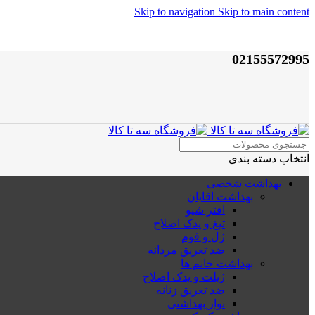
Skip to navigation
Skip to main content
02155572995
انتخاب دسته بندی
بهداشت شخصی
بهداشت اقایان
افتر شیو
تیغ و یدک اصلاح
ژل و فوم
ضد تعریق مردانه
بهداشت خانم ها
ژیلت و یدک اصلاح
ضد تعریق زنانه
نوار بهداشتی