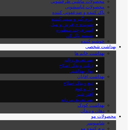
محصولات ماشین ظرفشویی
محصولات لباسشویی
پاک کننده و ضدعفونی کننده
جرم گیر و سفید کننده
شوینده ی فرش و مبل
اسپری چند منظوره
شیشه پاک کن
خوشبو کننده
بهداشت شخصی
بهداشت خانم ها
ضد تعریق زنانه
ژیلت و یدک اصلاح
نوار بهداشتی
بهداشت اقایان
تیغ و یدک اصلاح
ژل و فوم
افتر شیو
ضد تعریق مردانه
بهداشت کودک
دهان و دندان
محصولات مو
شامپوسر
نرم کننده مو