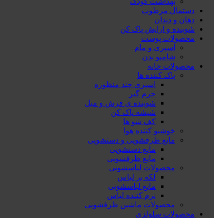
بهداشت کودک
دستمال مرطوب
دهان و دندان
شوینده و ارایش پاک کن
محصولات پوست
اسپری و مام
شامپو بدن
محصولات خانه
پاک کننده ها
اسپری چند منظوره
جرم گیر
شوینده ی فرش و مبل
شیشه پاک کن
کف شو ها
خوشبو کننده هوا
مایع ظرفشویی و دستشویی
مایع دستشویی
مایع ظرفشویی
محصولات لباسشویی
لکه بر لباس
مایع لباسشویی
نرم کننده لباس
محصولات ماشین ظرفشویی
محصولات سلولزی