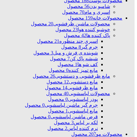
محصولات پوست
188 محصول
شامپو بدن
56 محصول
اسپری و مام
70 محصول
محصولات خانه
159 محصول
محصولات ماشین ظرفشویی
20 محصول
خوشبو کننده هوا
23 محصول
پاک کننده ها
42 محصول
اسپری چند منظوره
21 محصول
جرم گیر
8 محصول
شوینده ی فرش و مبل
3 محصول
شیشه پاک کن
7 محصول
کف شو ها
1 محصول
مایع تمیز کننده
0 محصول
مایع ظرفشویی و دستشویی
26 محصول
مایع دستشویی
12 محصول
مایع ظرفشویی
14 محصول
محصولات لباسشویی
40 محصول
پودر لباسشویی
0 محصول
جرم گیر ماشین لباسشویی
0 محصول
مایع لباسشویی
1 محصول
قرص ماشین لباسشویی
0 محصول
لکه بر لباس
3 محصول
نرم کننده لباس
2 محصول
محصولات مو
207 محصول