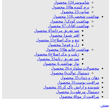
شامپوسر
124 محصول
نرم کننده ها
10 محصول
صابون
23 محصول
بهداشت شخصی
118 محصول
بهداشت کودک
7 محصول
بهداشت اقایان
67 محصول
ضد تعریق مردانه
45 محصول
افتر شیو
1 محصول
تیغ و یدک اصلاح
11 محصول
ژل و فوم
5 محصول
بهداشت خانم ها
53 محصول
ژیلت و یدک اصلاح
6 محصول
ضد تعریق زنانه
33 محصول
نوار بهداشتی
4 محصول
محصولات سلولزی
26 محصول
دستمال توالت
0 محصول
دهان و دندان
35 محصول
مراقبت پوست
31 محصول
شوینده و ارایش پاک کن
10 محصول
دستمال مرطوب
1 محصول
مراقبت از مو
46 محصول
بستن