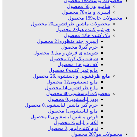
محصولات پوست
188 محصول
شامپو بدن
56 محصول
اسپری و مام
70 محصول
محصولات خانه
159 محصول
محصولات ماشین ظرفشویی
20 محصول
خوشبو کننده هوا
23 محصول
پاک کننده ها
42 محصول
اسپری چند منظوره
21 محصول
جرم گیر
8 محصول
شوینده ی فرش و مبل
3 محصول
شیشه پاک کن
7 محصول
کف شو ها
1 محصول
مایع تمیز کننده
0 محصول
مایع ظرفشویی و دستشویی
26 محصول
مایع دستشویی
12 محصول
مایع ظرفشویی
14 محصول
محصولات لباسشویی
40 محصول
پودر لباسشویی
0 محصول
جرم گیر ماشین لباسشویی
0 محصول
مایع لباسشویی
1 محصول
قرص ماشین لباسشویی
0 محصول
لکه بر لباس
3 محصول
نرم کننده لباس
2 محصول
محصولات مو
207 محصول