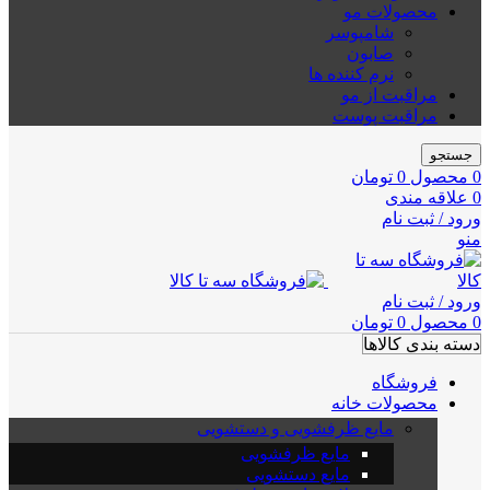
محصولات مو
شامپوسر
صابون
نرم کننده ها
مراقبت از مو
مراقبت پوست
جستجو
0
محصول
0
تومان
0
علاقه مندی
ورود / ثبت نام
منو
ورود / ثبت نام
0
محصول
0
تومان
دسته بندی کالاها
فروشگاه
محصولات خانه
مایع ظرفشویی و دستشویی
مایع ظرفشویی
مایع دستشویی