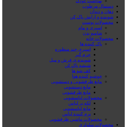
بهداشت کودک
دستمال مرطوب
دهان و دندان
شوینده و ارایش پاک کن
محصولات پوست
اسپری و مام
شامپو بدن
محصولات خانه
پاک کننده ها
اسپری چند منظوره
جرم گیر
شوینده ی فرش و مبل
شیشه پاک کن
کف شو ها
خوشبو کننده هوا
مایع ظرفشویی و دستشویی
مایع دستشویی
مایع ظرفشویی
محصولات لباسشویی
لکه بر لباس
مایع لباسشویی
نرم کننده لباس
محصولات ماشین ظرفشویی
محصولات سلولزی