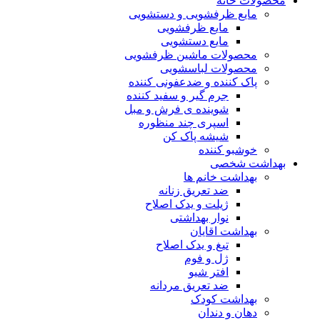
محصولات خانه
مایع ظرفشویی و دستشویی
مایع ظرفشویی
مایع دستشویی
محصولات ماشین ظرفشویی
محصولات لباسشویی
پاک کننده و ضدعفونی کننده
جرم گیر و سفید کننده
شوینده ی فرش و مبل
اسپری چند منظوره
شیشه پاک کن
خوشبو کننده
بهداشت شخصی
بهداشت خانم ها
ضد تعریق زنانه
ژیلت و یدک اصلاح
نوار بهداشتی
بهداشت اقایان
تیغ و یدک اصلاح
ژل و فوم
افتر شیو
ضد تعریق مردانه
بهداشت کودک
دهان و دندان