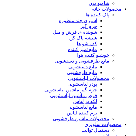
شامپو بدن
محصولات خانه
پاک کننده ها
اسپری چند منظوره
جرم گیر
شوینده ی فرش و مبل
شیشه پاک کن
کف شو ها
مایع تمیز کننده
خوشبو کننده هوا
مایع ظرفشویی و دستشویی
مایع دستشویی
مایع ظرفشویی
محصولات لباسشویی
پودر لباسشویی
جرم گیر ماشین لباسشویی
قرص ماشین لباسشویی
لکه بر لباس
مایع لباسشویی
نرم کننده لباس
محصولات ماشین ظرفشویی
محصولات سلولزی
دستمال توالت
محصولات مو