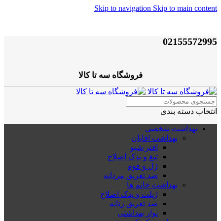
Skip to navigation
Skip to main content
02155572995
فروشگاه سه تا کالا
انتخاب دسته بندی
بهداشت شخصی
بهداشت اقایان
افتر شیو
تیغ و یدک اصلاح
ژل و فوم
ضد تعریق مردانه
بهداشت خانم ها
ژیلت و یدک اصلاح
ضد تعریق زنانه
نوار بهداشتی