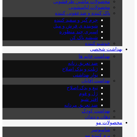
محصولات ماشین ظرفشویی
محصولات لباسشویی
پاک کننده و ضدعفونی کننده
جرم گیر و سفید کننده
شوینده ی فرش و مبل
اسپری چند منظوره
شیشه پاک کن
خوشبو کننده
بهداشت شخصی
بهداشت خانم ها
ضد تعریق زنانه
ژیلت و یدک اصلاح
نوار بهداشتی
بهداشت اقایان
تیغ و یدک اصلاح
ژل و فوم
افتر شیو
ضد تعریق مردانه
بهداشت کودک
دهان و دندان
محصولات مو
شامپوسر
نرم کننده مو