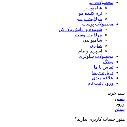
محصولات مو
شامپوسر
نرم کننده مو
مراقبت از مو
محصولات پوست
شوینده و ارایش پاک کن
مراقبت پوست
شامپو بدن
صابون
اسپری و مام
محصولات سلولزی
وبلاگ
تماس با ما
درباره ی ما
علاقه مندی
ورود / ثبت نام
سبد خرید
بستن
ورود
بستن
هنوز حساب کاربری ندارید؟