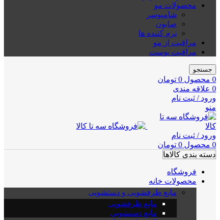
محصولات مو
شامپوسر
صابون
نرم کننده ها
مراقبت از مو
مراقبت پوست
جستجو
0
محصول
0
تومان
0
علاقه مندی
ورود / ثبت نام
منو
ورود / ثبت نام
0
محصول
0
تومان
دسته بندی کالاها
فروشگاه
محصولات خانه
مایع ظرفشویی و دستشویی
مایع ظرفشویی
مایع دستشویی