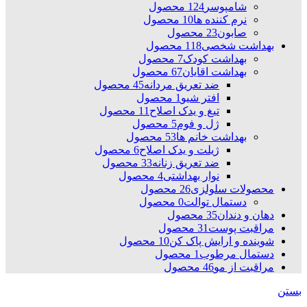
شامپوسر
124 محصول
نرم کننده ها
10 محصول
صابون
23 محصول
بهداشت شخصی
118 محصول
بهداشت کودک
7 محصول
بهداشت اقایان
67 محصول
ضد تعریق مردانه
45 محصول
افتر شیو
1 محصول
تیغ و یدک اصلاح
11 محصول
ژل و فوم
5 محصول
بهداشت خانم ها
53 محصول
ژیلت و یدک اصلاح
6 محصول
ضد تعریق زنانه
33 محصول
نوار بهداشتی
4 محصول
محصولات سلولزی
26 محصول
دستمال توالت
0 محصول
دهان و دندان
35 محصول
مراقبت پوست
31 محصول
شوینده و ارایش پاک کن
10 محصول
دستمال مرطوب
1 محصول
مراقبت از مو
46 محصول
بستن