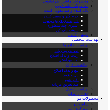
محصولات ماشین ظرفشویی
محصولات لباسشویی
پاک کننده و ضدعفونی کننده
جرم گیر و سفید کننده
شوینده ی فرش و مبل
اسپری چند منظوره
شیشه پاک کن
خوشبو کننده
بهداشت شخصی
بهداشت خانم ها
ضد تعریق زنانه
ژیلت و یدک اصلاح
نوار بهداشتی
بهداشت اقایان
تیغ و یدک اصلاح
ژل و فوم
افتر شیو
ضد تعریق مردانه
بهداشت کودک
دهان و دندان
محصولات مو
شامپوسر
نرم کننده مو