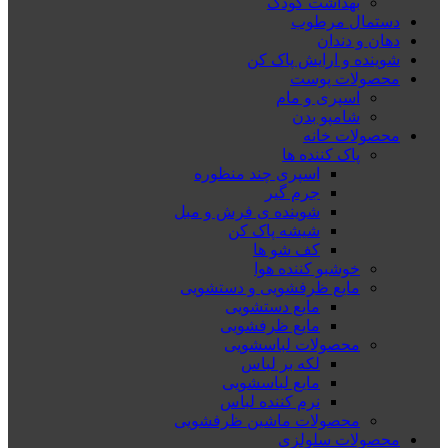
بهداشت کودک
دستمال مرطوب
دهان و دندان
شوینده و ارایش پاک کن
محصولات پوست
اسپری و مام
شامپو بدن
محصولات خانه
پاک کننده ها
اسپری چند منظوره
جرم گیر
شوینده ی فرش و مبل
شیشه پاک کن
کف شو ها
خوشبو کننده هوا
مایع ظرفشویی و دستشویی
مایع دستشویی
مایع ظرفشویی
محصولات لباسشویی
لکه بر لباس
مایع لباسشویی
نرم کننده لباس
محصولات ماشین ظرفشویی
محصولات سلولزی