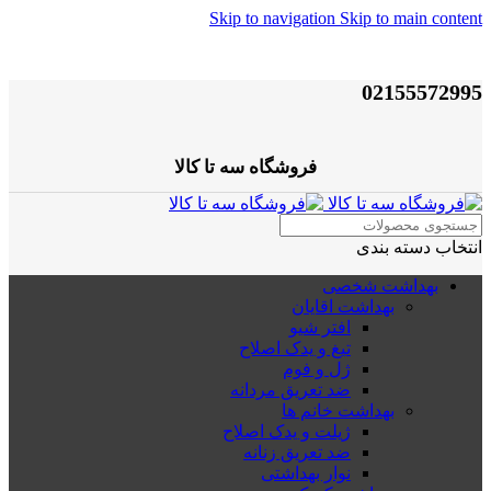
Skip to navigation
Skip to main content
02155572995
فروشگاه سه تا کالا
انتخاب دسته بندی
بهداشت شخصی
بهداشت اقایان
افتر شیو
تیغ و یدک اصلاح
ژل و فوم
ضد تعریق مردانه
بهداشت خانم ها
ژیلت و یدک اصلاح
ضد تعریق زنانه
نوار بهداشتی