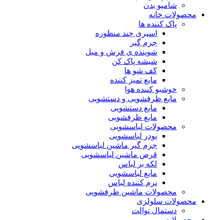
شامپو بدن
محصولات خانه
پاک کننده ها
اسپری چند منظوره
جرم گیر
شوینده ی فرش و مبل
شیشه پاک کن
کف شو ها
مایع تمیز کننده
خوشبو کننده هوا
مایع ظرفشویی و دستشویی
مایع دستشویی
مایع ظرفشویی
محصولات لباسشویی
پودر لباسشویی
جرم گیر ماشین لباسشویی
قرص ماشین لباسشویی
لکه بر لباس
مایع لباسشویی
نرم کننده لباس
محصولات ماشین ظرفشویی
محصولات سلولزی
دستمال توالت
محصولات مو