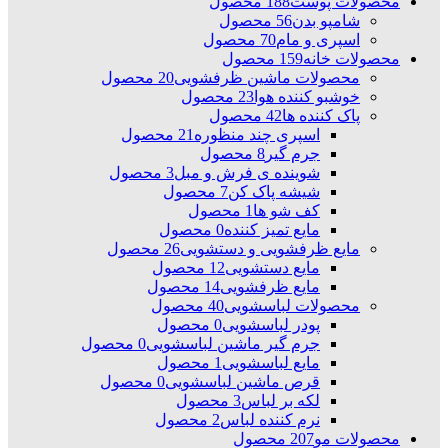
محصولات پوست
188 محصول
شامپو بدن
56 محصول
اسپری و مام
70 محصول
محصولات خانه
159 محصول
محصولات ماشین ظرفشویی
20 محصول
خوشبو کننده هوا
23 محصول
پاک کننده ها
42 محصول
اسپری چند منظوره
21 محصول
جرم گیر
8 محصول
شوینده ی فرش و مبل
3 محصول
شیشه پاک کن
7 محصول
کف شو ها
1 محصول
مایع تمیز کننده
0 محصول
مایع ظرفشویی و دستشویی
26 محصول
مایع دستشویی
12 محصول
مایع ظرفشویی
14 محصول
محصولات لباسشویی
40 محصول
پودر لباسشویی
0 محصول
جرم گیر ماشین لباسشویی
0 محصول
مایع لباسشویی
1 محصول
قرص ماشین لباسشویی
0 محصول
لکه بر لباس
3 محصول
نرم کننده لباس
2 محصول
محصولات مو
207 محصول