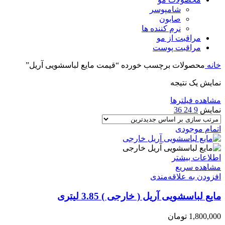
شامپوسر
صابون
نرم کننده ها
مراقبت از مو
مراقبت پوست
خانه
محصولات برچسب خورده “قیمت مایع لباسشویی آریل”
نمایش یک نتیجه
مشاهده فیلترها
نمایش
9
24
36
اتمام موجودی
اطلاعات بیشتر
مشاهده سریع
افزودن به علاقه‌مندی
مایع لباسشویی آریل ( خارجی ) 3.85 لیتری
1,800,000
تومان