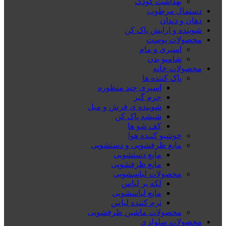
بهداشت کودک
دستمال مرطوب
دهان و دندان
شوینده و ارایش پاک کن
محصولات پوست
اسپری و مام
شامپو بدن
محصولات خانه
پاک کننده ها
اسپری چند منظوره
جرم گیر
شوینده ی فرش و مبل
شیشه پاک کن
کف شو ها
خوشبو کننده هوا
مایع ظرفشویی و دستشویی
مایع دستشویی
مایع ظرفشویی
محصولات لباسشویی
لکه بر لباس
مایع لباسشویی
نرم کننده لباس
محصولات ماشین ظرفشویی
محصولات سلولزی