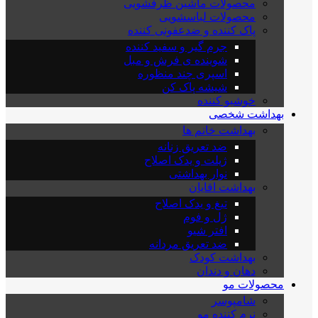
محصولات ماشین ظرفشویی
محصولات لباسشویی
پاک کننده و ضدعفونی کننده
جرم گیر و سفید کننده
شوینده ی فرش و مبل
اسپری چند منظوره
شیشه پاک کن
خوشبو کننده
بهداشت شخصی
بهداشت خانم ها
ضد تعریق زنانه
ژیلت و یدک اصلاح
نوار بهداشتی
بهداشت اقایان
تیغ و یدک اصلاح
ژل و فوم
افتر شیو
ضد تعریق مردانه
بهداشت کودک
دهان و دندان
محصولات مو
شامپوسر
نرم کننده مو