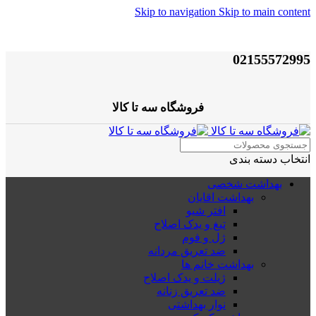
Skip to navigation
Skip to main content
02155572995
فروشگاه سه تا کالا
انتخاب دسته بندی
بهداشت شخصی
بهداشت اقایان
افتر شیو
تیغ و یدک اصلاح
ژل و فوم
ضد تعریق مردانه
بهداشت خانم ها
ژیلت و یدک اصلاح
ضد تعریق زنانه
نوار بهداشتی