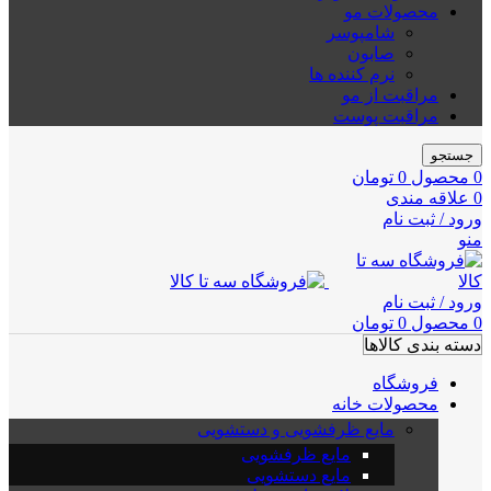
محصولات مو
شامپوسر
صابون
نرم کننده ها
مراقبت از مو
مراقبت پوست
جستجو
0
محصول
0
تومان
0
علاقه مندی
ورود / ثبت نام
منو
ورود / ثبت نام
0
محصول
0
تومان
دسته بندی کالاها
فروشگاه
محصولات خانه
مایع ظرفشویی و دستشویی
مایع ظرفشویی
مایع دستشویی