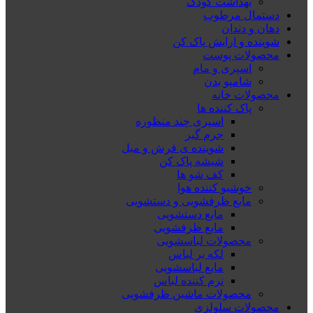
بهداشت کودک
دستمال مرطوب
دهان و دندان
شوینده و ارایش پاک کن
محصولات پوست
اسپری و مام
شامپو بدن
محصولات خانه
پاک کننده ها
اسپری چند منظوره
جرم گیر
شوینده ی فرش و مبل
شیشه پاک کن
کف شو ها
خوشبو کننده هوا
مایع ظرفشویی و دستشویی
مایع دستشویی
مایع ظرفشویی
محصولات لباسشویی
لکه بر لباس
مایع لباسشویی
نرم کننده لباس
محصولات ماشین ظرفشویی
محصولات سلولزی