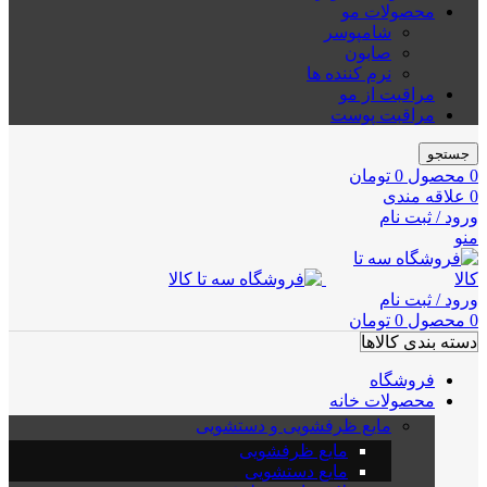
محصولات مو
شامپوسر
صابون
نرم کننده ها
مراقبت از مو
مراقبت پوست
جستجو
0
محصول
0
تومان
0
علاقه مندی
ورود / ثبت نام
منو
ورود / ثبت نام
0
محصول
0
تومان
دسته بندی کالاها
فروشگاه
محصولات خانه
مایع ظرفشویی و دستشویی
مایع ظرفشویی
مایع دستشویی