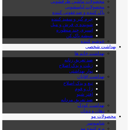
محصولات ماشین ظرفشویی
محصولات لباسشویی
پاک کننده و ضدعفونی کننده
جرم گیر و سفید کننده
شوینده ی فرش و مبل
اسپری چند منظوره
شیشه پاک کن
خوشبو کننده
بهداشت شخصی
بهداشت خانم ها
ضد تعریق زنانه
ژیلت و یدک اصلاح
نوار بهداشتی
بهداشت اقایان
تیغ و یدک اصلاح
ژل و فوم
افتر شیو
ضد تعریق مردانه
بهداشت کودک
دهان و دندان
محصولات مو
شامپوسر
نرم کننده مو