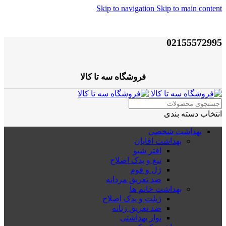
Skip to navigation
Skip to main content
02155572995
فروشگاه سه تا کالا
انتخاب دسته بندی
بهداشت شخصی
بهداشت اقایان
افتر شیو
تیغ و یدک اصلاح
ژل و فوم
ضد تعریق مردانه
بهداشت خانم ها
ژیلت و یدک اصلاح
ضد تعریق زنانه
نوار بهداشتی