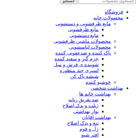
جستجو
فروشگاه
محصولات خانه
مایع ظرفشویی و دستشویی
مایع ظرفشویی
مایع دستشویی
محصولات ماشین ظرفشویی
محصولات لباسشویی
پاک کننده و ضدعفونی کننده
جرم گیر و سفید کننده
شوینده ی فرش و مبل
اسپری چند منظوره
شیشه پاک کن
خوشبو کننده
بهداشت شخصی
بهداشت خانم ها
ضد تعریق زنانه
ژیلت و یدک اصلاح
نوار بهداشتی
بهداشت اقایان
تیغ و یدک اصلاح
ژل و فوم
افتر شیو