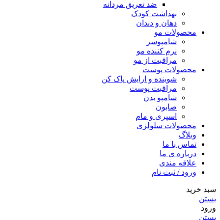
ضد تعریق مردانه
بهداشت کودک
دهان و دندان
محصولات مو
شامپوسر
نرم کننده مو
مراقبت از مو
محصولات پوست
شوینده و ارایش پاک کن
مراقبت پوست
شامپو بدن
صابون
اسپری و مام
محصولات سلولزی
وبلاگ
تماس با ما
درباره ی ما
علاقه مندی
ورود / ثبت نام
سبد خرید
بستن
ورود
بستن