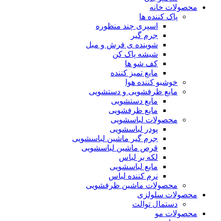
محصولات خانه
پاک کننده ها
اسپری چند منظوره
جرم گیر
شوینده ی فرش و مبل
شیشه پاک کن
کف شو ها
مایع تمیز کننده
خوشبو کننده هوا
مایع ظرفشویی و دستشویی
مایع دستشویی
مایع ظرفشویی
محصولات لباسشویی
پودر لباسشویی
جرم گیر ماشین لباسشویی
قرص ماشین لباسشویی
لکه بر لباس
مایع لباسشویی
نرم کننده لباس
محصولات ماشین ظرفشویی
محصولات سلولزی
دستمال توالت
محصولات مو