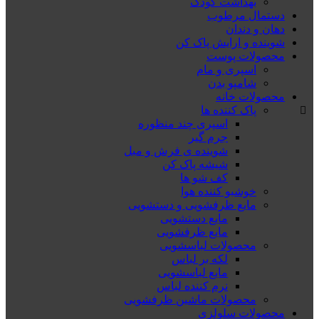
بهداشت کودک
دستمال مرطوب
دهان و دندان
شوینده و ارایش پاک کن
محصولات پوست
اسپری و مام
شامپو بدن
محصولات خانه
پاک کننده ها
اسپری چند منظوره
جرم گیر
شوینده ی فرش و مبل
شیشه پاک کن
کف شو ها
خوشبو کننده هوا
مایع ظرفشویی و دستشویی
مایع دستشویی
مایع ظرفشویی
محصولات لباسشویی
لکه بر لباس
مایع لباسشویی
نرم کننده لباس
محصولات ماشین ظرفشویی
محصولات سلولزی