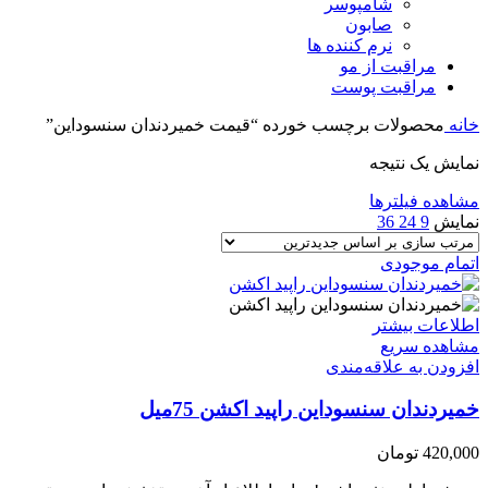
شامپوسر
صابون
نرم کننده ها
مراقبت از مو
مراقبت پوست
خانه
محصولات برچسب خورده “قیمت خمیردندان سنسوداین”
نمایش یک نتیجه
مشاهده فیلترها
نمایش
9
24
36
اتمام موجودی
اطلاعات بیشتر
مشاهده سریع
افزودن به علاقه‌مندی
خمیردندان سنسوداین راپید اکشن 75میل
420,000
تومان