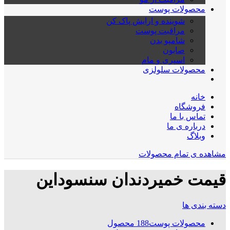
محصولات پوست
شوینده و ارایش پاک کن
مراقبت پوست
شامپو بدن
صابون
اسپری و مام
محصولات سلولزی
خانه
فروشگاه
تماس با ما
درباره ی ما
وبلاگ
مشاهده ی تمام محصولات
قیمت خمیردندان سنسوداین
دسته بندی ها
محصولات پوست
188 محصول