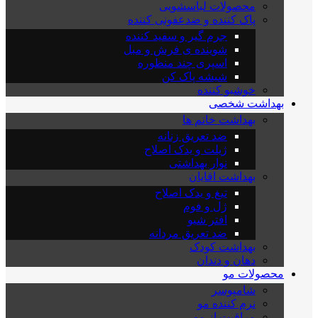
محصولات لباسشویی
پاک کننده و ضدعفونی کننده
جرم گیر و سفید کننده
شوینده ی فرش و مبل
اسپری چند منظوره
شیشه پاک کن
خوشبو کننده
بهداشت شخصی
بهداشت خانم ها
ضد تعریق زنانه
ژیلت و یدک اصلاح
نوار بهداشتی
بهداشت اقایان
تیغ و یدک اصلاح
ژل و فوم
افتر شیو
ضد تعریق مردانه
بهداشت کودک
دهان و دندان
محصولات مو
شامپوسر
نرم کننده مو
مراقبت از مو