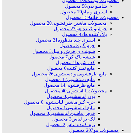
محصولات پوست
188 محصول
شامپو بدن
56 محصول
اسپری و مام
70 محصول
محصولات خانه
159 محصول
محصولات ماشین ظرفشویی
20 محصول
خوشبو کننده هوا
23 محصول
پاک کننده ها
42 محصول
اسپری چند منظوره
21 محصول
جرم گیر
8 محصول
شوینده ی فرش و مبل
3 محصول
شیشه پاک کن
7 محصول
کف شو ها
1 محصول
مایع تمیز کننده
0 محصول
مایع ظرفشویی و دستشویی
26 محصول
مایع دستشویی
12 محصول
مایع ظرفشویی
14 محصول
محصولات لباسشویی
40 محصول
پودر لباسشویی
0 محصول
جرم گیر ماشین لباسشویی
0 محصول
مایع لباسشویی
1 محصول
قرص ماشین لباسشویی
0 محصول
لکه بر لباس
3 محصول
نرم کننده لباس
2 محصول
محصولات مو
207 محصول