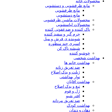
محصولات خانه
مایع ظرفشویی و دستشویی
مایع ظرفشویی
مایع دستشویی
محصولات ماشین ظرفشویی
محصولات لباسشویی
پاک کننده و ضدعفونی کننده
جرم گیر و سفید کننده
شوینده ی فرش و مبل
اسپری چند منظوره
شیشه پاک کن
خوشبو کننده
بهداشت شخصی
بهداشت خانم ها
ضد تعریق زنانه
ژیلت و یدک اصلاح
نوار بهداشتی
بهداشت اقایان
تیغ و یدک اصلاح
ژل و فوم
افتر شیو
ضد تعریق مردانه
بهداشت کودک
دهان و دندان