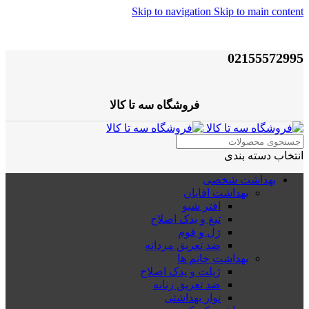
Skip to navigation
Skip to main content
02155572995
فروشگاه سه تا کالا
انتخاب دسته بندی
بهداشت شخصی
بهداشت اقایان
افتر شیو
تیغ و یدک اصلاح
ژل و فوم
ضد تعریق مردانه
بهداشت خانم ها
ژیلت و یدک اصلاح
ضد تعریق زنانه
نوار بهداشتی