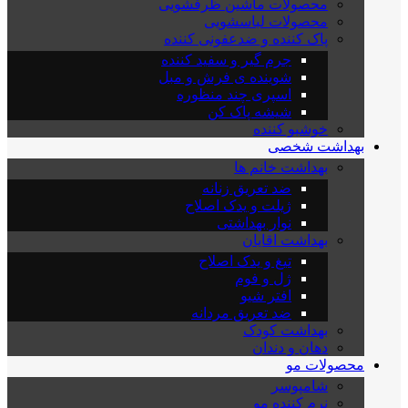
محصولات ماشین ظرفشویی
محصولات لباسشویی
پاک کننده و ضدعفونی کننده
جرم گیر و سفید کننده
شوینده ی فرش و مبل
اسپری چند منظوره
شیشه پاک کن
خوشبو کننده
بهداشت شخصی
بهداشت خانم ها
ضد تعریق زنانه
ژیلت و یدک اصلاح
نوار بهداشتی
بهداشت اقایان
تیغ و یدک اصلاح
ژل و فوم
افتر شیو
ضد تعریق مردانه
بهداشت کودک
دهان و دندان
محصولات مو
شامپوسر
نرم کننده مو