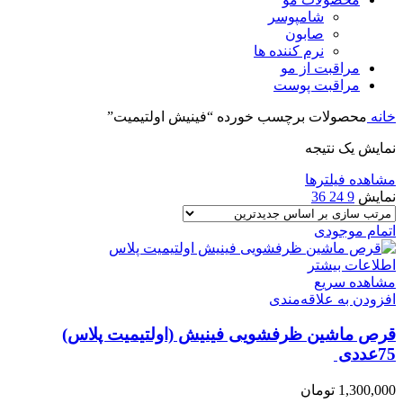
شامپوسر
صابون
نرم کننده ها
مراقبت از مو
مراقبت پوست
خانه
محصولات برچسب خورده “فینیش اولتیمیت”
نمایش یک نتیجه
مشاهده فیلترها
نمایش
9
24
36
اتمام موجودی
اطلاعات بیشتر
مشاهده سریع
افزودن به علاقه‌مندی
قرص ماشین ظرفشویی فینیش (اولتیمیت پلاس)
75عددی
1,300,000
تومان