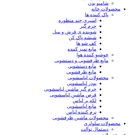
شامپو بدن
محصولات خانه
پاک کننده ها
اسپری چند منظوره
جرم گیر
شوینده ی فرش و مبل
شیشه پاک کن
کف شو ها
مایع تمیز کننده
خوشبو کننده هوا
مایع ظرفشویی و دستشویی
مایع دستشویی
مایع ظرفشویی
محصولات لباسشویی
پودر لباسشویی
جرم گیر ماشین لباسشویی
قرص ماشین لباسشویی
لکه بر لباس
مایع لباسشویی
نرم کننده لباس
محصولات ماشین ظرفشویی
محصولات سلولزی
دستمال توالت
محصولات مو