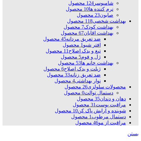
شامپوسر
124 محصول
نرم کننده ها
10 محصول
صابون
23 محصول
بهداشت شخصی
118 محصول
بهداشت کودک
7 محصول
بهداشت اقایان
67 محصول
ضد تعریق مردانه
45 محصول
افتر شیو
1 محصول
تیغ و یدک اصلاح
11 محصول
ژل و فوم
5 محصول
بهداشت خانم ها
53 محصول
ژیلت و یدک اصلاح
6 محصول
ضد تعریق زنانه
33 محصول
نوار بهداشتی
4 محصول
محصولات سلولزی
26 محصول
دستمال توالت
0 محصول
دهان و دندان
35 محصول
مراقبت پوست
31 محصول
شوینده و ارایش پاک کن
10 محصول
دستمال مرطوب
1 محصول
مراقبت از مو
46 محصول
بستن