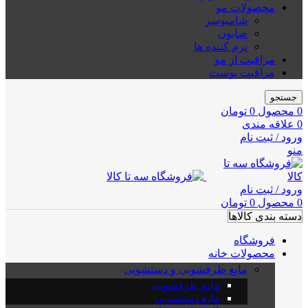
محصولات مو
شامپوسر
صابون
نرم کننده ها
مراقبت از مو
مراقبت پوست
جستجو
0
محصول
0
تومان
0
علاقه مندی
ورود / ثبت نام
منو
ورود / ثبت نام
0
محصول
0
تومان
دسته بندی کالاها
فروشگاه
محصولات خانه
مایع ظرفشویی و دستشویی
مایع ظرفشویی
مایع دستشویی