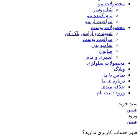
محصولات مو
شامپوسر
نرم کننده مو
مراقبت از مو
محصولات پوست
شوینده و ارایش پاک کن
مراقبت پوست
شامپو بدن
صابون
اسپری و مام
محصولات سلولزی
وبلاگ
تماس با ما
درباره ی ما
علاقه مندی
ورود / ثبت نام
سبد خرید
بستن
ورود
بستن
هنوز حساب کاربری ندارید؟