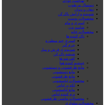
بهداشت کودک
دستمال مرطوب
دهان و دندان
شوینده و ارایش پاک کن
محصولات پوست
اسپری و مام
شامپو بدن
محصولات خانه
پاک کننده ها
اسپری چند منظوره
جرم گیر
شوینده ی فرش و مبل
شیشه پاک کن
کف شو ها
خوشبو کننده هوا
مایع ظرفشویی و دستشویی
مایع دستشویی
مایع ظرفشویی
محصولات لباسشویی
لکه بر لباس
مایع لباسشویی
نرم کننده لباس
محصولات ماشین ظرفشویی
محصولات سلولزی