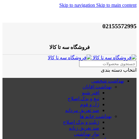
Skip to navigation
Skip to main content
02155572995
فروشگاه سه تا کالا
انتخاب دسته بندی
بهداشت شخصی
بهداشت اقایان
افتر شیو
تیغ و یدک اصلاح
ژل و فوم
ضد تعریق مردانه
بهداشت خانم ها
ژیلت و یدک اصلاح
ضد تعریق زنانه
نوار بهداشتی