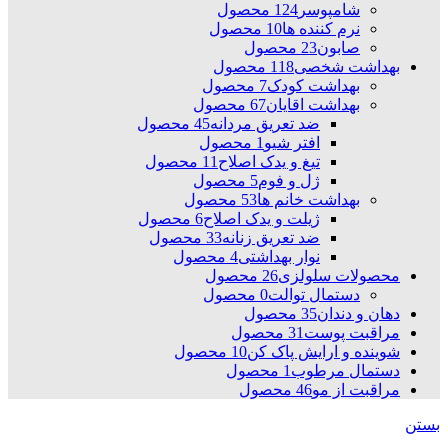
شامپوسر
124 محصول
نرم کننده ها
10 محصول
صابون
23 محصول
بهداشت شخصی
118 محصول
بهداشت کودک
7 محصول
بهداشت اقایان
67 محصول
ضد تعریق مردانه
45 محصول
افتر شیو
1 محصول
تیغ و یدک اصلاح
11 محصول
ژل و فوم
5 محصول
بهداشت خانم ها
53 محصول
ژیلت و یدک اصلاح
6 محصول
ضد تعریق زنانه
33 محصول
نوار بهداشتی
4 محصول
محصولات سلولزی
26 محصول
دستمال توالت
0 محصول
دهان و دندان
35 محصول
مراقبت پوست
31 محصول
شوینده و ارایش پاک کن
10 محصول
دستمال مرطوب
1 محصول
مراقبت از مو
46 محصول
بستن