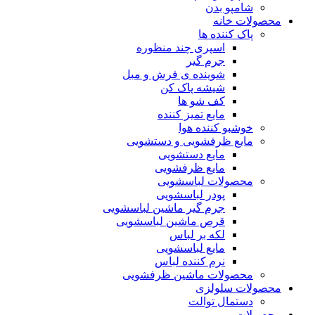
شامپو بدن
محصولات خانه
پاک کننده ها
اسپری چند منظوره
جرم گیر
شوینده ی فرش و مبل
شیشه پاک کن
کف شو ها
مایع تمیز کننده
خوشبو کننده هوا
مایع ظرفشویی و دستشویی
مایع دستشویی
مایع ظرفشویی
محصولات لباسشویی
پودر لباسشویی
جرم گیر ماشین لباسشویی
قرص ماشین لباسشویی
لکه بر لباس
مایع لباسشویی
نرم کننده لباس
محصولات ماشین ظرفشویی
محصولات سلولزی
دستمال توالت
محصولات مو