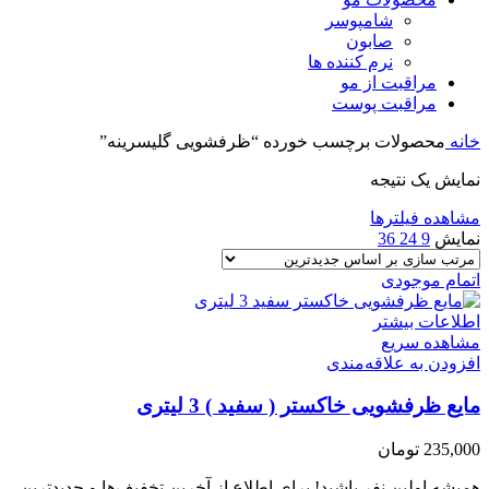
شامپوسر
صابون
نرم کننده ها
مراقبت از مو
مراقبت پوست
خانه
محصولات برچسب خورده “ظرفشویی گلیسرینه”
نمایش یک نتیجه
مشاهده فیلترها
نمایش
9
24
36
اتمام موجودی
اطلاعات بیشتر
مشاهده سریع
افزودن به علاقه‌مندی
مایع ظرفشویی خاکستر ( سفید ) 3 لیتری
235,000
تومان
همیشه اولین نفر باشید! برای اطلاع از آخرین تخفیف‌ها و جدیدترین