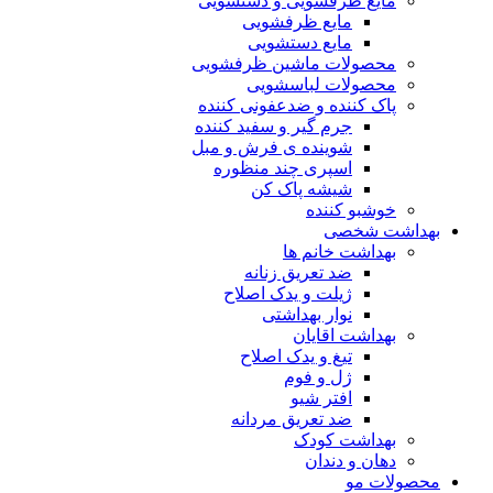
مایع ظرفشویی و دستشویی
مایع ظرفشویی
مایع دستشویی
محصولات ماشین ظرفشویی
محصولات لباسشویی
پاک کننده و ضدعفونی کننده
جرم گیر و سفید کننده
شوینده ی فرش و مبل
اسپری چند منظوره
شیشه پاک کن
خوشبو کننده
بهداشت شخصی
بهداشت خانم ها
ضد تعریق زنانه
ژیلت و یدک اصلاح
نوار بهداشتی
بهداشت اقایان
تیغ و یدک اصلاح
ژل و فوم
افتر شیو
ضد تعریق مردانه
بهداشت کودک
دهان و دندان
محصولات مو