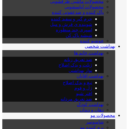
محصولات ماشین ظرفشویی
محصولات لباسشویی
پاک کننده و ضدعفونی کننده
جرم گیر و سفید کننده
شوینده ی فرش و مبل
اسپری چند منظوره
شیشه پاک کن
خوشبو کننده
بهداشت شخصی
بهداشت خانم ها
ضد تعریق زنانه
ژیلت و یدک اصلاح
نوار بهداشتی
بهداشت اقایان
تیغ و یدک اصلاح
ژل و فوم
افتر شیو
ضد تعریق مردانه
بهداشت کودک
دهان و دندان
محصولات مو
شامپوسر
نرم کننده مو