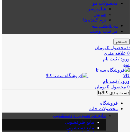
محصولات مو
شامپوسر
صابون
نرم کننده ها
مراقبت از مو
مراقبت پوست
جستجو
0
محصول
0
تومان
0
علاقه مندی
ورود / ثبت نام
منو
ورود / ثبت نام
0
محصول
0
تومان
دسته بندی کالاها
فروشگاه
محصولات خانه
مایع ظرفشویی و دستشویی
مایع ظرفشویی
مایع دستشویی