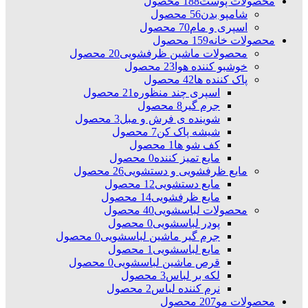
محصولات پوست
188 محصول
شامپو بدن
56 محصول
اسپری و مام
70 محصول
محصولات خانه
159 محصول
محصولات ماشین ظرفشویی
20 محصول
خوشبو کننده هوا
23 محصول
پاک کننده ها
42 محصول
اسپری چند منظوره
21 محصول
جرم گیر
8 محصول
شوینده ی فرش و مبل
3 محصول
شیشه پاک کن
7 محصول
کف شو ها
1 محصول
مایع تمیز کننده
0 محصول
مایع ظرفشویی و دستشویی
26 محصول
مایع دستشویی
12 محصول
مایع ظرفشویی
14 محصول
محصولات لباسشویی
40 محصول
پودر لباسشویی
0 محصول
جرم گیر ماشین لباسشویی
0 محصول
مایع لباسشویی
1 محصول
قرص ماشین لباسشویی
0 محصول
لکه بر لباس
3 محصول
نرم کننده لباس
2 محصول
محصولات مو
207 محصول