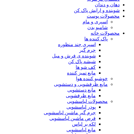
دهان و دندان
شوینده و ارایش پاک کن
محصولات پوست
اسپری و مام
شامپو بدن
محصولات خانه
پاک کننده ها
اسپری چند منظوره
جرم گیر
شوینده ی فرش و مبل
شیشه پاک کن
کف شو ها
مایع تمیز کننده
خوشبو کننده هوا
مایع ظرفشویی و دستشویی
مایع دستشویی
مایع ظرفشویی
محصولات لباسشویی
پودر لباسشویی
جرم گیر ماشین لباسشویی
قرص ماشین لباسشویی
لکه بر لباس
مایع لباسشویی