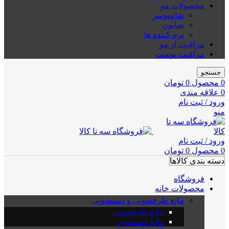
محصولات مو
شامپوسر
صابون
نرم کننده ها
مراقبت از مو
مراقبت پوست
جستجو
0
محصول
0
تومان
0
علاقه مندی
ورود / ثبت نام
منو
ورود / ثبت نام
0
محصول
0
تومان
دسته بندی کالاها
فروشگاه
محصولات خانه
مایع ظرفشویی و دستشویی
مایع ظرفشویی
مایع دستشویی