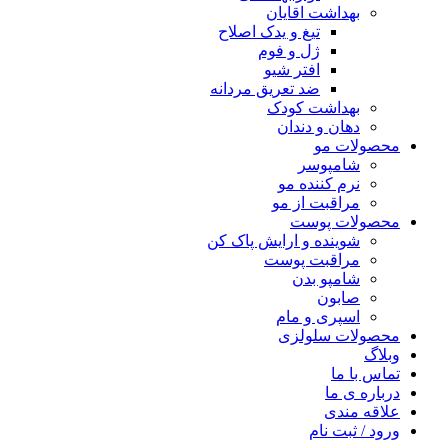
بهداشت اقایان
تیغ و یدک اصلاح
ژل و فوم
افتر شیو
ضد تعریق مردانه
بهداشت کودک
دهان و دندان
محصولات مو
شامپوسر
نرم کننده مو
مراقبت از مو
محصولات پوست
شوینده و ارایش پاک کن
مراقبت پوست
شامپو بدن
صابون
اسپری و مام
محصولات سلولزی
وبلاگ
تماس با ما
درباره ی ما
علاقه مندی
ورود / ثبت نام