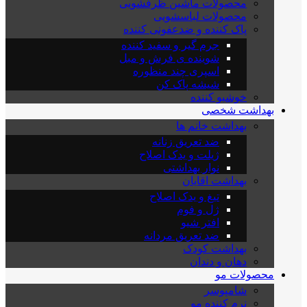
محصولات ماشین ظرفشویی
محصولات لباسشویی
پاک کننده و ضدعفونی کننده
جرم گیر و سفید کننده
شوینده ی فرش و مبل
اسپری چند منظوره
شیشه پاک کن
خوشبو کننده
بهداشت شخصی
بهداشت خانم ها
ضد تعریق زنانه
ژیلت و یدک اصلاح
نوار بهداشتی
بهداشت اقایان
تیغ و یدک اصلاح
ژل و فوم
افتر شیو
ضد تعریق مردانه
بهداشت کودک
دهان و دندان
محصولات مو
شامپوسر
نرم کننده مو