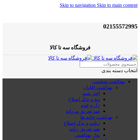
Skip to navigation
Skip to main content
02155572995
فروشگاه سه تا کالا
انتخاب دسته بندی
بهداشت شخصی
بهداشت اقایان
افتر شیو
تیغ و یدک اصلاح
ژل و فوم
ضد تعریق مردانه
بهداشت خانم ها
ژیلت و یدک اصلاح
ضد تعریق زنانه
نوار بهداشتی