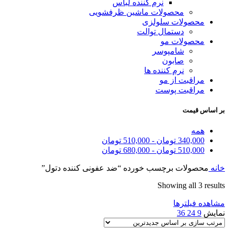
نرم کننده لباس
محصولات ماشین ظرفشویی
محصولات سلولزی
دستمال توالت
محصولات مو
شامپوسر
صابون
نرم کننده ها
مراقبت از مو
مراقبت پوست
بر اساس قیمت
همه
340,000
تومان
-
510,000
تومان
510,000
تومان
-
680,000
تومان
خانه
محصولات برچسب خورده “ضد عفونی کننده دتول”
Sorted
Showing all 3 results
by
مشاهده فیلترها
latest
نمایش
9
24
36