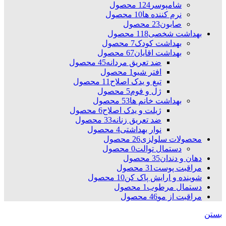
شامپوسر
124 محصول
نرم کننده ها
10 محصول
صابون
23 محصول
بهداشت شخصی
118 محصول
بهداشت کودک
7 محصول
بهداشت اقایان
67 محصول
ضد تعریق مردانه
45 محصول
افتر شیو
1 محصول
تیغ و یدک اصلاح
11 محصول
ژل و فوم
5 محصول
بهداشت خانم ها
53 محصول
ژیلت و یدک اصلاح
6 محصول
ضد تعریق زنانه
33 محصول
نوار بهداشتی
4 محصول
محصولات سلولزی
26 محصول
دستمال توالت
0 محصول
دهان و دندان
35 محصول
مراقبت پوست
31 محصول
شوینده و ارایش پاک کن
10 محصول
دستمال مرطوب
1 محصول
مراقبت از مو
46 محصول
بستن