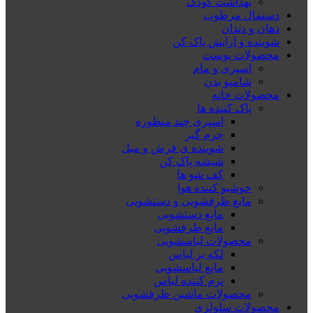
بهداشت کودک
دستمال مرطوب
دهان و دندان
شوینده و ارایش پاک کن
محصولات پوست
اسپری و مام
شامپو بدن
محصولات خانه
پاک کننده ها
اسپری چند منظوره
جرم گیر
شوینده ی فرش و مبل
شیشه پاک کن
کف شو ها
خوشبو کننده هوا
مایع ظرفشویی و دستشویی
مایع دستشویی
مایع ظرفشویی
محصولات لباسشویی
لکه بر لباس
مایع لباسشویی
نرم کننده لباس
محصولات ماشین ظرفشویی
محصولات سلولزی