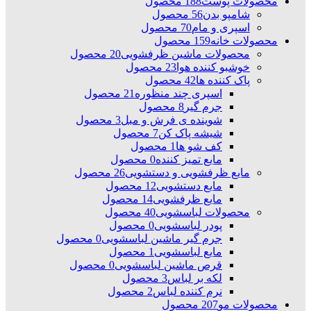
محصولات پوست
188 محصول
شامپو بدن
56 محصول
اسپری و مام
70 محصول
محصولات خانه
159 محصول
محصولات ماشین ظرفشویی
20 محصول
خوشبو کننده هوا
23 محصول
پاک کننده ها
42 محصول
اسپری چند منظوره
21 محصول
جرم گیر
8 محصول
شوینده ی فرش و مبل
3 محصول
شیشه پاک کن
7 محصول
کف شو ها
1 محصول
مایع تمیز کننده
0 محصول
مایع ظرفشویی و دستشویی
26 محصول
مایع دستشویی
12 محصول
مایع ظرفشویی
14 محصول
محصولات لباسشویی
40 محصول
پودر لباسشویی
0 محصول
جرم گیر ماشین لباسشویی
0 محصول
مایع لباسشویی
1 محصول
قرص ماشین لباسشویی
0 محصول
لکه بر لباس
3 محصول
نرم کننده لباس
2 محصول
محصولات مو
207 محصول